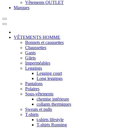
Vêtements OUTLET
Marques
VÊTEMENTS HOMME
Bonnets et casquettes
Chaussettes
Gants
Gilets
Imperméables
Leggings
Legging court
Long leggings
Pantalons
Polaires
Sous-vêtements
chemise intérieure
collants thermiques
Sweats et pulls
T-shirts
t-shirts lifestyle
T-shirts Running