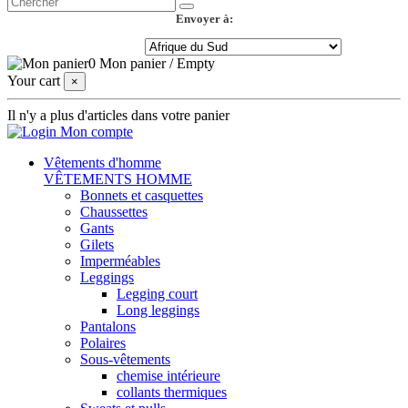
Envoyer à:
0
Mon panier
/
Empty
Your cart
×
Il n'y a plus d'articles dans votre panier
Mon compte
Vêtements d'homme
VÊTEMENTS HOMME
Bonnets et casquettes
Chaussettes
Gants
Gilets
Imperméables
Leggings
Legging court
Long leggings
Pantalons
Polaires
Sous-vêtements
chemise intérieure
collants thermiques