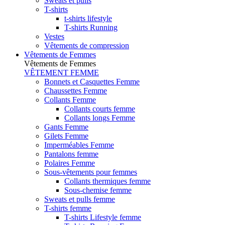
Sweats et pulls
T-shirts
t-shirts lifestyle
T-shirts Running
Vestes
Vêtements de compression
Vêtements de Femmes
Vêtements de Femmes
VÊTEMENT FEMME
Bonnets et Casquettes Femme
Chaussettes Femme
Collants Femme
Collants courts femme
Collants longs Femme
Gants Femme
Gilets Femme
Imperméables Femme
Pantalons femme
Polaires Femme
Sous-vêtements pour femmes
Collants thermiques femme
Sous-chemise femme
Sweats et pulls femme
T-shirts femme
T-shirts Lifestyle femme