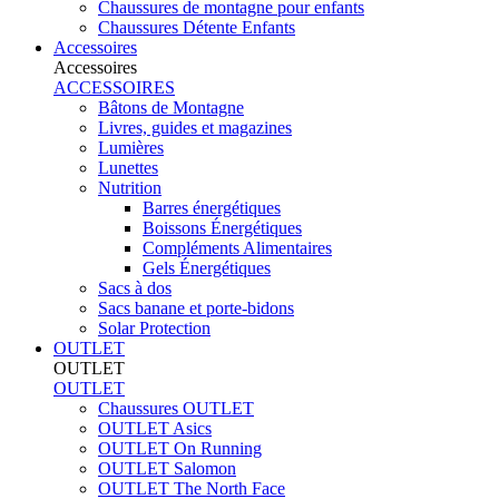
Chaussures de montagne pour enfants
Chaussures Détente Enfants
Accessoires
Accessoires
ACCESSOIRES
Bâtons de Montagne
Livres, guides et magazines
Lumières
Lunettes
Nutrition
Barres énergétiques
Boissons Énergétiques
Compléments Alimentaires
Gels Énergétiques
Sacs à dos
Sacs banane et porte-bidons
Solar Protection
OUTLET
OUTLET
OUTLET
Chaussures OUTLET
OUTLET Asics
OUTLET On Running
OUTLET Salomon
OUTLET The North Face