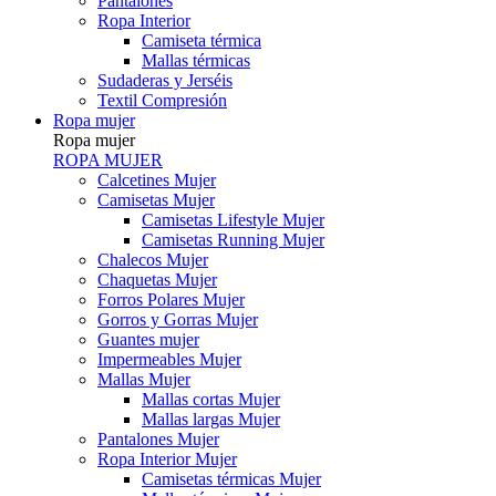
Pantalones
Ropa Interior
Camiseta térmica
Mallas térmicas
Sudaderas y Jerséis
Textil Compresión
Ropa mujer
Ropa mujer
ROPA MUJER
Calcetines Mujer
Camisetas Mujer
Camisetas Lifestyle Mujer
Camisetas Running Mujer
Chalecos Mujer
Chaquetas Mujer
Forros Polares Mujer
Gorros y Gorras Mujer
Guantes mujer
Impermeables Mujer
Mallas Mujer
Mallas cortas Mujer
Mallas largas Mujer
Pantalones Mujer
Ropa Interior Mujer
Camisetas térmicas Mujer