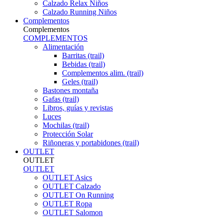
Calzado Relax Niños
Calzado Running Niños
Complementos
Complementos
COMPLEMENTOS
Alimentación
Barritas (trail)
Bebidas (trail)
Complementos alim. (trail)
Geles (trail)
Bastones montaña
Gafas (trail)
Libros, guías y revistas
Luces
Mochilas (trail)
Protección Solar
Riñoneras y portabidones (trail)
OUTLET
OUTLET
OUTLET
OUTLET Asics
OUTLET Calzado
OUTLET On Running
OUTLET Ropa
OUTLET Salomon