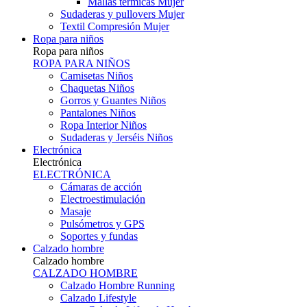
Mallas térmicas Mujer
Sudaderas y pullovers Mujer
Textil Compresión Mujer
Ropa para niños
Ropa para niños
ROPA PARA NIÑOS
Camisetas Niños
Chaquetas Niños
Gorros y Guantes Niños
Pantalones Niños
Ropa Interior Niños
Sudaderas y Jerséis Niños
Electrónica
Electrónica
ELECTRÓNICA
Cámaras de acción
Electroestimulación
Masaje
Pulsómetros y GPS
Soportes y fundas
Calzado hombre
Calzado hombre
CALZADO HOMBRE
Calzado Hombre Running
Calzado Lifestyle