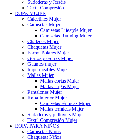
Sudaderas y Jerséis
Textil Compresión
ROPA MUJER
Calcetines Mujer
Camisetas Mujer
Camisetas Lifestyle Mujer
Camisetas Running Mujer
Chalecos Mujer
Chaquetas Mujer
Forros Polares Mujer
Gorros y Gorras Mujer
Guantes mujer
Impermeables Mujer
Mallas Mujer
Mallas cortas Mujer
Mallas largas Mujer
Pantalones Mujer
Ropa Interior Mujer
Camisetas térmicas Mujer
Mallas térmicas Mujer
Sudaderas y pullovers Mujer
Textil Compresión Mujer
ROPA PARA NIÑOS
Camisetas Niños
Chaquetas Niños