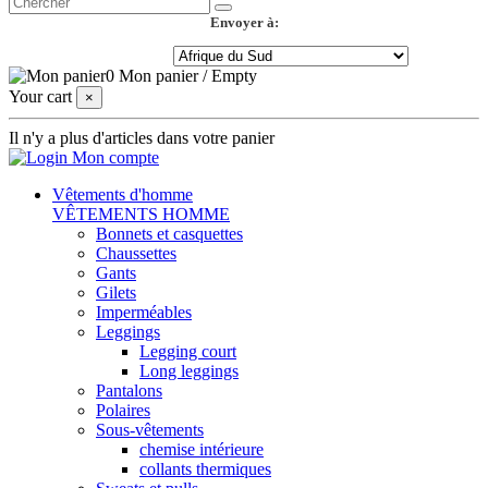
Envoyer à:
0
Mon panier
/
Empty
Your cart
×
Il n'y a plus d'articles dans votre panier
Mon compte
Vêtements d'homme
VÊTEMENTS HOMME
Bonnets et casquettes
Chaussettes
Gants
Gilets
Imperméables
Leggings
Legging court
Long leggings
Pantalons
Polaires
Sous-vêtements
chemise intérieure
collants thermiques