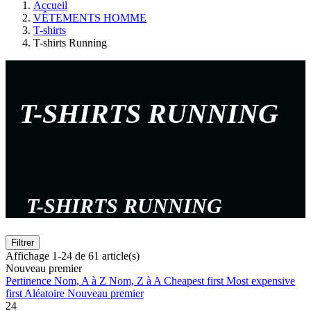
Accueil
VÊTEMENTS HOMME
T-shirts
T-shirts Running
T-SHIRTS RUNNING
T-SHIRTS RUNNING
Filtrer
Affichage 1-24 de 61 article(s)
Nouveau premier
Pertinence
Nom, A à Z
Nom, Z à A
Cheapest first
Most expensive
first
Aléatoire
Nouveau premier
24