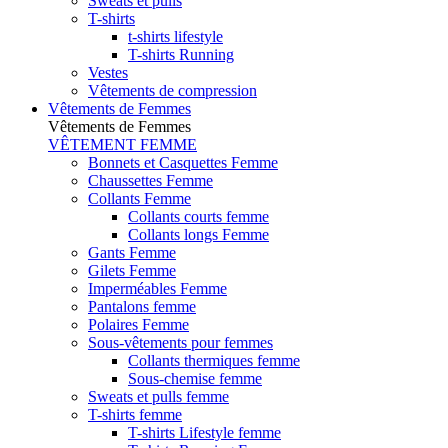
Sweats et pulls
T-shirts
t-shirts lifestyle
T-shirts Running
Vestes
Vêtements de compression
Vêtements de Femmes
Vêtements de Femmes
VÊTEMENT FEMME
Bonnets et Casquettes Femme
Chaussettes Femme
Collants Femme
Collants courts femme
Collants longs Femme
Gants Femme
Gilets Femme
Imperméables Femme
Pantalons femme
Polaires Femme
Sous-vêtements pour femmes
Collants thermiques femme
Sous-chemise femme
Sweats et pulls femme
T-shirts femme
T-shirts Lifestyle femme