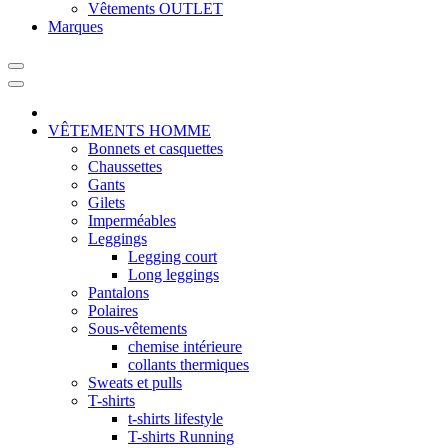
Vêtements OUTLET
Marques
VÊTEMENTS HOMME
Bonnets et casquettes
Chaussettes
Gants
Gilets
Imperméables
Leggings
Legging court
Long leggings
Pantalons
Polaires
Sous-vêtements
chemise intérieure
collants thermiques
Sweats et pulls
T-shirts
t-shirts lifestyle
T-shirts Running