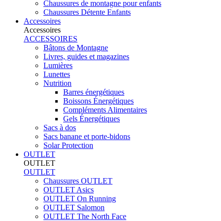
Chaussures de montagne pour enfants
Chaussures Détente Enfants
Accessoires
Accessoires
ACCESSOIRES
Bâtons de Montagne
Livres, guides et magazines
Lumières
Lunettes
Nutrition
Barres énergétiques
Boissons Énergétiques
Compléments Alimentaires
Gels Énergétiques
Sacs à dos
Sacs banane et porte-bidons
Solar Protection
OUTLET
OUTLET
OUTLET
Chaussures OUTLET
OUTLET Asics
OUTLET On Running
OUTLET Salomon
OUTLET The North Face