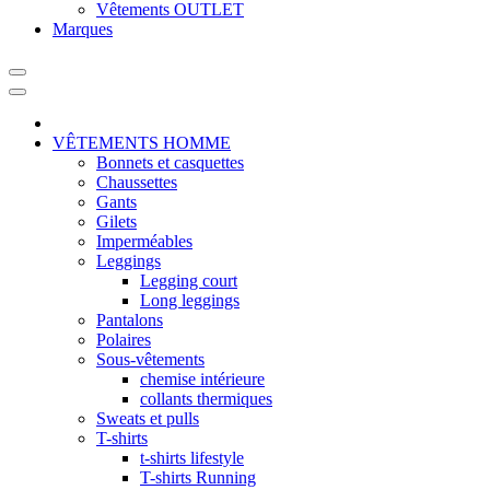
Vêtements OUTLET
Marques
VÊTEMENTS HOMME
Bonnets et casquettes
Chaussettes
Gants
Gilets
Imperméables
Leggings
Legging court
Long leggings
Pantalons
Polaires
Sous-vêtements
chemise intérieure
collants thermiques
Sweats et pulls
T-shirts
t-shirts lifestyle
T-shirts Running