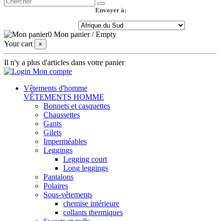
Envoyer à:
0
Mon panier
/
Empty
Your cart
×
Il n'y a plus d'articles dans votre panier
Mon compte
Vêtements d'homme
VÊTEMENTS HOMME
Bonnets et casquettes
Chaussettes
Gants
Gilets
Imperméables
Leggings
Legging court
Long leggings
Pantalons
Polaires
Sous-vêtements
chemise intérieure
collants thermiques