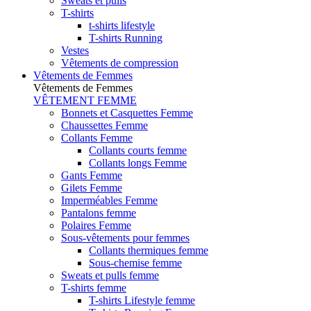
Sweats et pulls
T-shirts
t-shirts lifestyle
T-shirts Running
Vestes
Vêtements de compression
Vêtements de Femmes
Vêtements de Femmes
VÊTEMENT FEMME
Bonnets et Casquettes Femme
Chaussettes Femme
Collants Femme
Collants courts femme
Collants longs Femme
Gants Femme
Gilets Femme
Imperméables Femme
Pantalons femme
Polaires Femme
Sous-vêtements pour femmes
Collants thermiques femme
Sous-chemise femme
Sweats et pulls femme
T-shirts femme
T-shirts Lifestyle femme