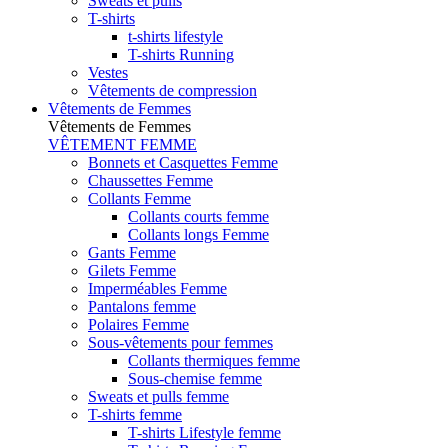
Sweats et pulls
T-shirts
t-shirts lifestyle
T-shirts Running
Vestes
Vêtements de compression
Vêtements de Femmes
Vêtements de Femmes
VÊTEMENT FEMME
Bonnets et Casquettes Femme
Chaussettes Femme
Collants Femme
Collants courts femme
Collants longs Femme
Gants Femme
Gilets Femme
Imperméables Femme
Pantalons femme
Polaires Femme
Sous-vêtements pour femmes
Collants thermiques femme
Sous-chemise femme
Sweats et pulls femme
T-shirts femme
T-shirts Lifestyle femme