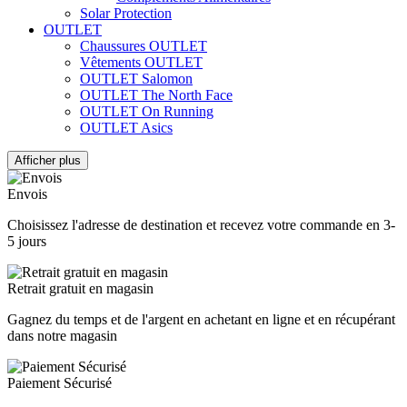
Solar Protection
OUTLET
Chaussures OUTLET
Vêtements OUTLET
OUTLET Salomon
OUTLET The North Face
OUTLET On Running
OUTLET Asics
Afficher plus
Effacer les filtres
Catégories
Envois
ACCESSOIRES
12
Choisissez l'adresse de destination et recevez votre commande en 3-
5 jours
Sacs à dos
10
Sacs banane et porte-bidons
2
ÉLECTRONIQUE
1
Retrait gratuit en magasin
Supports et housses
1
Gagnez du temps et de l'argent en achetant en ligne et en récupérant
Prix
dans notre magasin
€
€
SEXE
Paiement Sécurisé
HOMME
2