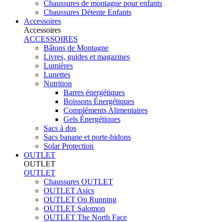
Chaussures de montagne pour enfants
Chaussures Détente Enfants
Accessoires
Accessoires
ACCESSOIRES
Bâtons de Montagne
Livres, guides et magazines
Lumières
Lunettes
Nutrition
Barres énergétiques
Boissons Énergétiques
Compléments Alimentaires
Gels Énergétiques
Sacs à dos
Sacs banane et porte-bidons
Solar Protection
OUTLET
OUTLET
OUTLET
Chaussures OUTLET
OUTLET Asics
OUTLET On Running
OUTLET Salomon
OUTLET The North Face