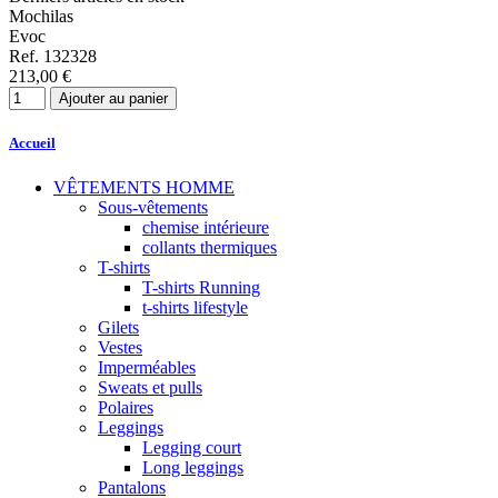
Mochilas
Evoc
Ref. 132328
213,00 €
Ajouter au panier
Accueil
VÊTEMENTS HOMME
Sous-vêtements
chemise intérieure
collants thermiques
T-shirts
T-shirts Running
t-shirts lifestyle
Gilets
Vestes
Imperméables
Sweats et pulls
Polaires
Leggings
Legging court
Long leggings
Pantalons