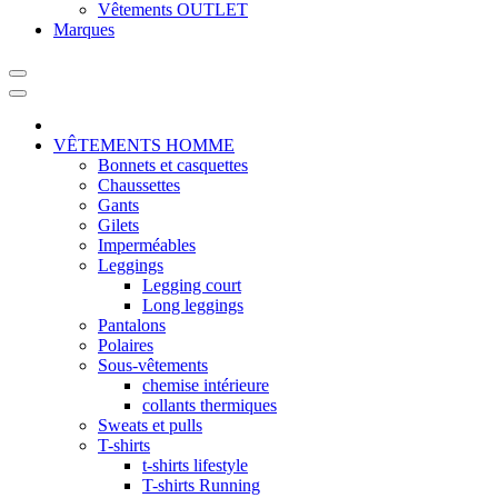
Vêtements OUTLET
Marques
VÊTEMENTS HOMME
Bonnets et casquettes
Chaussettes
Gants
Gilets
Imperméables
Leggings
Legging court
Long leggings
Pantalons
Polaires
Sous-vêtements
chemise intérieure
collants thermiques
Sweats et pulls
T-shirts
t-shirts lifestyle
T-shirts Running