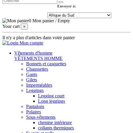
Envoyer à:
0
Mon panier
/
Empty
Your cart
×
Il n'y a plus d'articles dans votre panier
Mon compte
Vêtements d'homme
VÊTEMENTS HOMME
Bonnets et casquettes
Chaussettes
Gants
Gilets
Imperméables
Leggings
Legging court
Long leggings
Pantalons
Polaires
Sous-vêtements
chemise intérieure
collants thermiques