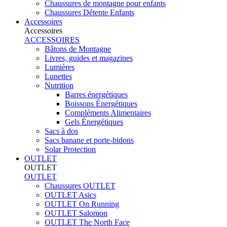
Chaussures de montagne pour enfants
Chaussures Détente Enfants
Accessoires
Accessoires
ACCESSOIRES
Bâtons de Montagne
Livres, guides et magazines
Lumières
Lunettes
Nutrition
Barres énergétiques
Boissons Énergétiques
Compléments Alimentaires
Gels Énergétiques
Sacs à dos
Sacs banane et porte-bidons
Solar Protection
OUTLET
OUTLET
OUTLET
Chaussures OUTLET
OUTLET Asics
OUTLET On Running
OUTLET Salomon
OUTLET The North Face