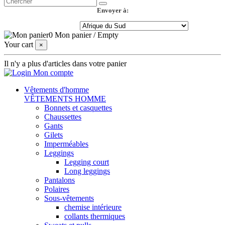
Envoyer à:
0
Mon panier
/
Empty
Your cart
×
Il n'y a plus d'articles dans votre panier
Mon compte
Vêtements d'homme
VÊTEMENTS HOMME
Bonnets et casquettes
Chaussettes
Gants
Gilets
Imperméables
Leggings
Legging court
Long leggings
Pantalons
Polaires
Sous-vêtements
chemise intérieure
collants thermiques