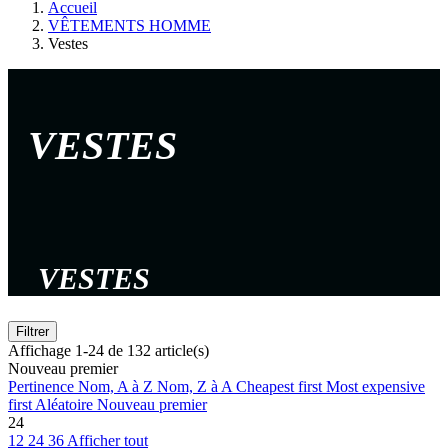
Accueil
VÊTEMENTS HOMME
Vestes
VESTES
VESTES
Filtrer
Affichage 1-24 de 132 article(s)
Nouveau premier
Pertinence
Nom, A à Z
Nom, Z à A
Cheapest first
Most expensive
first
Aléatoire
Nouveau premier
24
12
24
36
Afficher tout