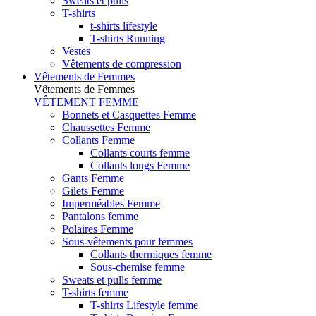
Sweats et pulls
T-shirts
t-shirts lifestyle
T-shirts Running
Vestes
Vêtements de compression
Vêtements de Femmes
Vêtements de Femmes
VÊTEMENT FEMME
Bonnets et Casquettes Femme
Chaussettes Femme
Collants Femme
Collants courts femme
Collants longs Femme
Gants Femme
Gilets Femme
Imperméables Femme
Pantalons femme
Polaires Femme
Sous-vêtements pour femmes
Collants thermiques femme
Sous-chemise femme
Sweats et pulls femme
T-shirts femme
T-shirts Lifestyle femme