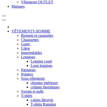
Vêtements OUTLET
Marques
VÊTEMENTS HOMME
Bonnets et casquettes
Chaussettes
Gants
Gilets
Imperméables
Leggings
Legging court
Long leggings
Pantalons
Polaires
Sous-vêtements
chemise intérieure
collants thermiques
Sweats et pulls
T-shirts
t-shirts lifestyle
T-shirts Running