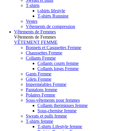
Sweats et pulls
T-shirts
t-shirts lifestyle
T-shirts Running
Vestes
Vêtements de compression
Vêtements de Femmes
Vêtements de Femmes
VÊTEMENT FEMME
Bonnets et Casquettes Femme
Chaussettes Femme
Collants Femme
Collants courts femme
Collants longs Femme
Gants Femme
Gilets Femme
Imperméables Femme
Pantalons femme
Polaires Femme
Sous-vêtements pour femmes
Collants thermiques femme
Sous-chemise femme
Sweats et pulls femme
T-shirts femme
T-shirts Lifestyle femme