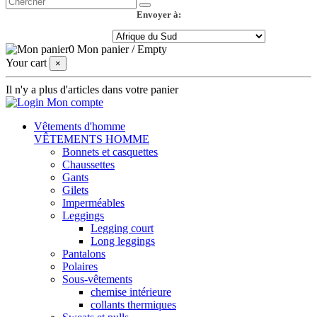
Envoyer à:
0
Mon panier
/
Empty
Your cart
×
Il n'y a plus d'articles dans votre panier
Mon compte
Vêtements d'homme
VÊTEMENTS HOMME
Bonnets et casquettes
Chaussettes
Gants
Gilets
Imperméables
Leggings
Legging court
Long leggings
Pantalons
Polaires
Sous-vêtements
chemise intérieure
collants thermiques