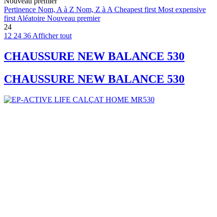
Nouveau premier
Pertinence
Nom, A à Z
Nom, Z à A
Cheapest first
Most expensive
first
Aléatoire
Nouveau premier
24
12
24
36
Afficher tout
CHAUSSURE NEW BALANCE 530
CHAUSSURE NEW BALANCE 530