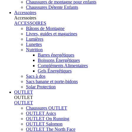
Chaussures de montagne pour enfants
Chaussures Détente Enfants
Accessoires
Accessoires
ACCESSOIRES
Bâtons de Montagne
Livres, guides et magazines
Lumières
Lunettes
Nutrition
Barres énergétiques
Boissons Énergétiques
Compléments Alimentaires
Gels Énergétiques
Sacs à dos
Sacs banane et porte-bidons
Solar Protection
OUTLET
OUTLET
OUTLET
Chaussures OUTLET
OUTLET Asics
OUTLET On Running
OUTLET Salomon
OUTLET The North Face