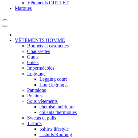
Vêtements OUTLET
Marques
VÊTEMENTS HOMME
Bonnets et casquettes
Chaussettes
Gants
Gilets
Imperméables
Leggings
Legging court
Long leggings
Pantalons
Polaires
Sous-vêtements
chemise intérieure
collants thermiques
Sweats et pulls
T-shirts
t-shirts lifestyle
T-shirts Running