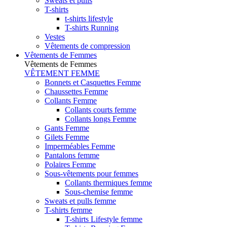
Sweats et pulls
T-shirts
t-shirts lifestyle
T-shirts Running
Vestes
Vêtements de compression
Vêtements de Femmes
Vêtements de Femmes
VÊTEMENT FEMME
Bonnets et Casquettes Femme
Chaussettes Femme
Collants Femme
Collants courts femme
Collants longs Femme
Gants Femme
Gilets Femme
Imperméables Femme
Pantalons femme
Polaires Femme
Sous-vêtements pour femmes
Collants thermiques femme
Sous-chemise femme
Sweats et pulls femme
T-shirts femme
T-shirts Lifestyle femme