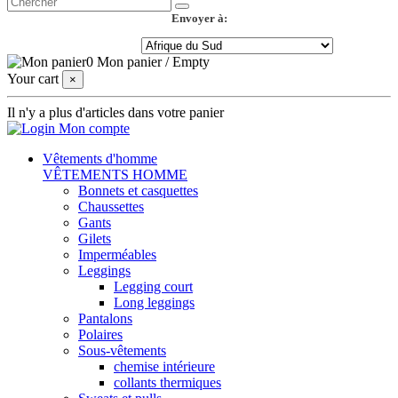
Envoyer à:
0
Mon panier
/
Empty
Your cart
×
Il n'y a plus d'articles dans votre panier
Mon compte
Vêtements d'homme
VÊTEMENTS HOMME
Bonnets et casquettes
Chaussettes
Gants
Gilets
Imperméables
Leggings
Legging court
Long leggings
Pantalons
Polaires
Sous-vêtements
chemise intérieure
collants thermiques