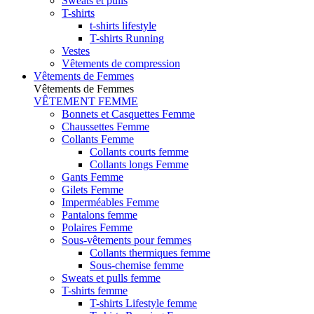
Sweats et pulls
T-shirts
t-shirts lifestyle
T-shirts Running
Vestes
Vêtements de compression
Vêtements de Femmes
Vêtements de Femmes
VÊTEMENT FEMME
Bonnets et Casquettes Femme
Chaussettes Femme
Collants Femme
Collants courts femme
Collants longs Femme
Gants Femme
Gilets Femme
Imperméables Femme
Pantalons femme
Polaires Femme
Sous-vêtements pour femmes
Collants thermiques femme
Sous-chemise femme
Sweats et pulls femme
T-shirts femme
T-shirts Lifestyle femme