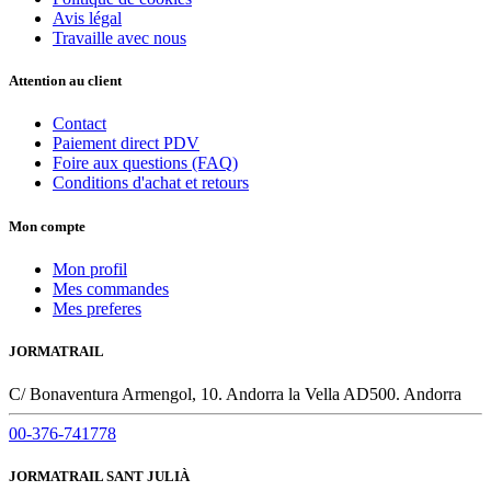
Saison
Avis légal
Travaille avec nous
2024
1
2025
1
Attention au client
Taille
Contact
Paiement direct PDV
L
3
Foire aux questions (FAQ)
LXL
1
Conditions d'achat et retours
M
5
M-L
0
Mon compte
S
5
SM
1
Mon profil
XL
5
Mes commandes
Mes preferes
Voir les Produits
10
JORMATRAIL
C/ Bonaventura Armengol, 10. Andorra la Vella AD500. Andorra
00-376-741778
JORMATRAIL SANT JULIÀ