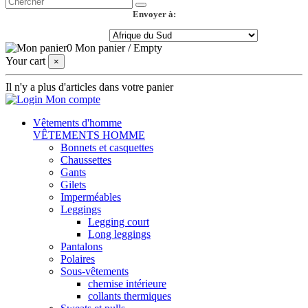
Envoyer à:
0
Mon panier
/
Empty
Your cart
×
Il n'y a plus d'articles dans votre panier
Mon compte
Vêtements d'homme
VÊTEMENTS HOMME
Bonnets et casquettes
Chaussettes
Gants
Gilets
Imperméables
Leggings
Legging court
Long leggings
Pantalons
Polaires
Sous-vêtements
chemise intérieure
collants thermiques