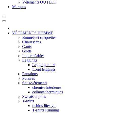
Vêtements OUTLET
Marques
VÊTEMENTS HOMME
Bonnets et casquettes
Chaussettes
Gants
Gilets
Imperméables
Leggings
Legging court
Long leggings
Pantalons
Polaires
Sous-vêtements
chemise intérieure
collants thermiques
Sweats et pulls
T-shirts
t-shirts lifestyle
T-shirts Running