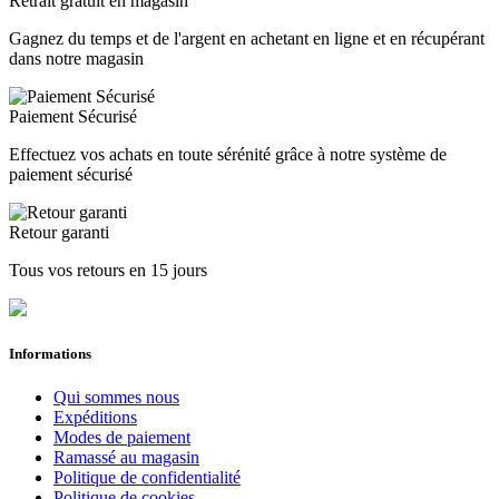
Retrait gratuit en magasin
ADULT
10
Gagnez du temps et de l'argent en achetant en ligne et en récupérant
GENRE
dans notre magasin
HOMME
10
Paiement Sécurisé
CATÉGORIE
Effectuez vos achats en toute sérénité grâce à notre système de
COLLANTS
1
paiement sécurisé
THERMIQUE INTERIEUR
9
GENRE THERMIQUE
Retour garanti
BAS COURT CORSAIRE
1
Tous vos retours en 15 jours
BAS LONG
8
Autres saisons
Informations
2015
1
2016
1
Qui sommes nous
2018
2
Expéditions
2019
1
Modes de paiement
2021
1
Ramassé au magasin
2022
1
Politique de confidentialité
Politique de cookies