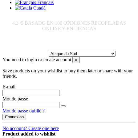
Français
Català
4.3
/5 BASADO EN
100
OPINIONES RECOPILADAS
ONLINE Y EN TIENDAS
Envoyer à:
You need to login or create account
×
Save products on your wishlist to buy them later or share with your
friends.
E-mail
Mot de passe
Mot de passe oublié ?
Connexion
No account? Create one here
Product added to wishlist