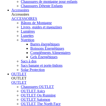
Chaussures de montagne pour enfants
Chaussures Détente Enfants
Accessoires
Accessoires
ACCESSOIRES
Bâtons de Montagne
Livres, guides et magazines
Lumières
Lunettes
Nutrition
Barres énergétiques
Boissons Énergétiques
Compléments Alimentaires
Gels Énergétiques
Sacs à dos
Sacs banane et porte-bidons
Solar Protection
OUTLET
OUTLET
OUTLET
Chaussures OUTLET
OUTLET Asics
OUTLET On Running
OUTLET Salomon
OUTLET The North Face