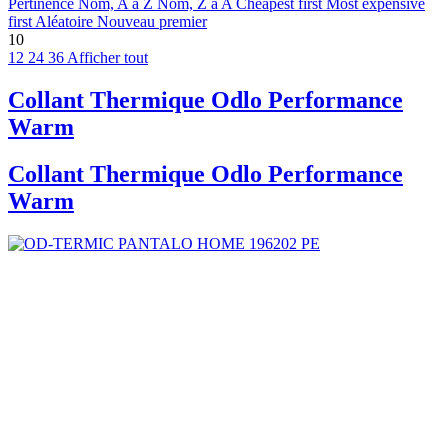
Pertinence
Nom, A à Z
Nom, Z à A
Cheapest first
Most expensive
first
Aléatoire
Nouveau premier
10
12
24
36
Afficher tout
Collant Thermique Odlo Performance
Warm
Collant Thermique Odlo Performance
Warm