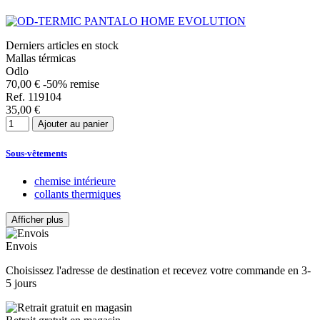
Derniers articles en stock
Mallas térmicas
Odlo
70,00 €
-50% remise
Ref. 119104
35,00 €
Ajouter au panier
Sous-vêtements
chemise intérieure
collants thermiques
Afficher plus
Effacer les filtres
Prix
Envois
€
€
Choisissez l'adresse de destination et recevez votre commande en 3-
Fabricants
5 jours
ÂGE