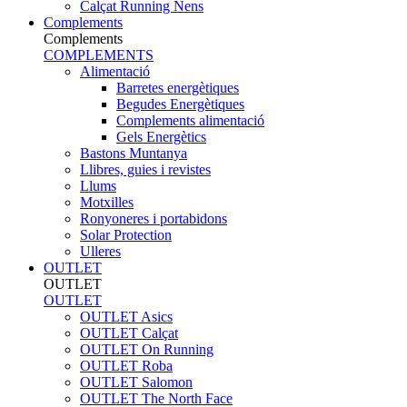
Calçat Running Nens
Complements
Complements
COMPLEMENTS
Alimentació
Barretes energètiques
Begudes Energètiques
Complements alimentació
Gels Energètics
Bastons Muntanya
Llibres, guies i revistes
Llums
Motxilles
Ronyoneres i portabidons
Solar Protection
Ulleres
OUTLET
OUTLET
OUTLET
OUTLET Asics
OUTLET Calçat
OUTLET On Running
OUTLET Roba
OUTLET Salomon
OUTLET The North Face