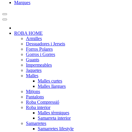
Marques
ROBA HOME
Armilles
Dessuadores i Jerseis
Forros Polares
Gorros i Gorres
Guants
Impermeables
Jaquetes
Malles
Malles curtes
Malles llargues
Mitjons
Pantalons
Roba Compressió
Roba interior
Malles tèrmiques
Samarreta interior
Samarretes
Samarretes lifestyle