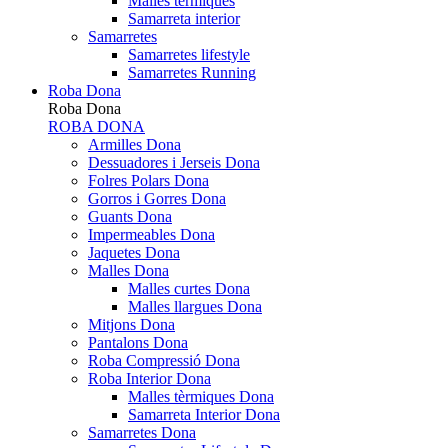
Malles tèrmiques
Samarreta interior
Samarretes
Samarretes lifestyle
Samarretes Running
Roba Dona
Roba Dona
ROBA DONA
Armilles Dona
Dessuadores i Jerseis Dona
Folres Polars Dona
Gorros i Gorres Dona
Guants Dona
Impermeables Dona
Jaquetes Dona
Malles Dona
Malles curtes Dona
Malles llargues Dona
Mitjons Dona
Pantalons Dona
Roba Compressió Dona
Roba Interior Dona
Malles tèrmiques Dona
Samarreta Interior Dona
Samarretes Dona