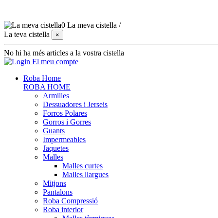
0
La meva cistella
/
La teva cistella
×
No hi ha més articles a la vostra cistella
El meu compte
Roba Home
ROBA HOME
Armilles
Dessuadores i Jerseis
Forros Polares
Gorros i Gorres
Guants
Impermeables
Jaquetes
Malles
Malles curtes
Malles llargues
Mitjons
Pantalons
Roba Compressió
Roba interior