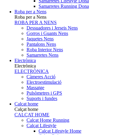
Samarretes Lifestyle Dona
Samarretes Running Dona
Roba per a Nens
Roba per a Nens
ROBA PER A NENS
Dessuadores i Jerseis Nens
Gorros i Guants Nens
Jaquetes Nens
Pantalons Nens
Roba Interior Nens
Samarretes Nens
Electrònica
Electrònica
ELECTRÒNICA
Càmeres Acció
Electroestimulació
Massatge
Pulsòmetres i GPS
Suports i fundes
Calçat home
Calçat home
CALÇAT HOME
Calçat Home Running
Calçat Lifestyle
Calçat Lifestyle Home