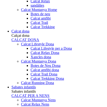
Calçat Relax
sandàlies
Calçat Muntanya Home
Botes de neu
Calçat amfibi
Calçat Trail
Calçat Trekking
Calçat dona
Calçat dona
CALÇAT DONA
Calçat Lifestyle Dona
Calçat Lifestyle per a Dona
Calçat Relax Dona
Xancles dona
Calçat Muntanya Dona
Botes de Neu Dona
Calçat amfibi dona
Calçat Trail Dona
Calçat Trekking Dona
Calçat Running Dona
Sabates infantils
Sabates infantils
CALÇAT PER A NENS
Calçat Muntanya Nens
Calçat Relax Nens