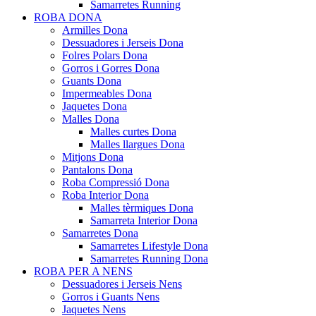
Samarretes Running
ROBA DONA
Armilles Dona
Dessuadores i Jerseis Dona
Folres Polars Dona
Gorros i Gorres Dona
Guants Dona
Impermeables Dona
Jaquetes Dona
Malles Dona
Malles curtes Dona
Malles llargues Dona
Mitjons Dona
Pantalons Dona
Roba Compressió Dona
Roba Interior Dona
Malles tèrmiques Dona
Samarreta Interior Dona
Samarretes Dona
Samarretes Lifestyle Dona
Samarretes Running Dona
ROBA PER A NENS
Dessuadores i Jerseis Nens
Gorros i Guants Nens
Jaquetes Nens