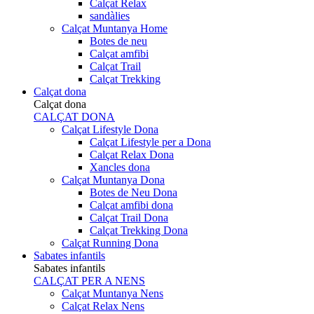
Calçat Relax
sandàlies
Calçat Muntanya Home
Botes de neu
Calçat amfibi
Calçat Trail
Calçat Trekking
Calçat dona
Calçat dona
CALÇAT DONA
Calçat Lifestyle Dona
Calçat Lifestyle per a Dona
Calçat Relax Dona
Xancles dona
Calçat Muntanya Dona
Botes de Neu Dona
Calçat amfibi dona
Calçat Trail Dona
Calçat Trekking Dona
Calçat Running Dona
Sabates infantils
Sabates infantils
CALÇAT PER A NENS
Calçat Muntanya Nens
Calçat Relax Nens