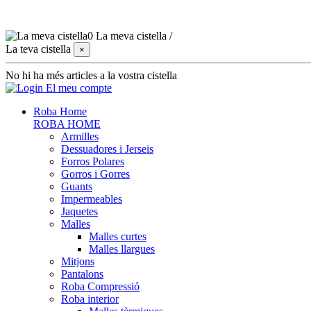
0
La meva cistella
/
La teva cistella
×
No hi ha més articles a la vostra cistella
El meu compte
Roba Home
ROBA HOME
Armilles
Dessuadores i Jerseis
Forros Polares
Gorros i Gorres
Guants
Impermeables
Jaquetes
Malles
Malles curtes
Malles llargues
Mitjons
Pantalons
Roba Compressió
Roba interior