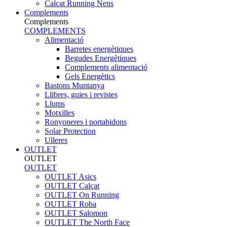
Calçat Running Nens
Complements
Complements
COMPLEMENTS
Alimentació
Barretes energètiques
Begudes Energètiques
Complements alimentació
Gels Energètics
Bastons Muntanya
Llibres, guies i revistes
Llums
Motxilles
Ronyoneres i portabidons
Solar Protection
Ulleres
OUTLET
OUTLET
OUTLET
OUTLET Asics
OUTLET Calçat
OUTLET On Running
OUTLET Roba
OUTLET Salomon
OUTLET The North Face