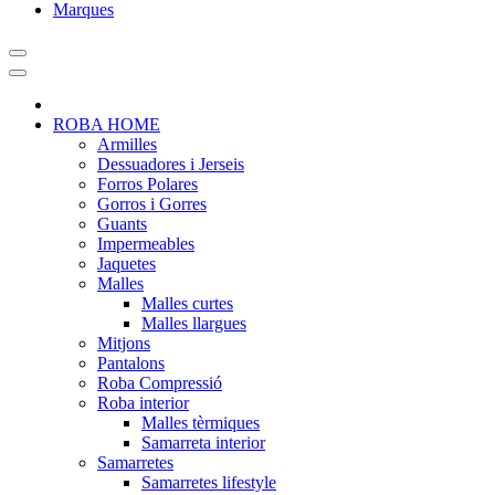
Marques
ROBA HOME
Armilles
Dessuadores i Jerseis
Forros Polares
Gorros i Gorres
Guants
Impermeables
Jaquetes
Malles
Malles curtes
Malles llargues
Mitjons
Pantalons
Roba Compressió
Roba interior
Malles tèrmiques
Samarreta interior
Samarretes
Samarretes lifestyle