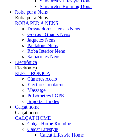
Samarretes Lifestyle Dona
Samarretes Running Dona
Roba per a Nens
Roba per a Nens
ROBA PER A NENS
Dessuadores i Jerseis Nens
Gorros i Guants Nens
Jaquetes Nens
Pantalons Nens
Roba Interior Nens
Samarretes Nens
Electrònica
Electrònica
ELECTRÒNICA
Càmeres Acció
Electroestimulació
Massatge
Pulsòmetres i GPS
Suports i fundes
Calçat home
Calçat home
CALÇAT HOME
Calçat Home Running
Calçat Lifestyle
Calçat Lifestyle Home