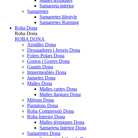
Malles tèrmiques
Samarreta interior
Samarretes
Samarretes lifestyle
Samarretes Running
Roba Dona
Roba Dona
ROBA DONA
Armilles Dona
Dessuadores i Jerseis Dona
Folres Polars Dona
Gorros i Gorres Dona
Guants Dona
Impermeables Dona
Jaquetes Dona
Malles Dona
Malles curtes Dona
Malles llargues Dona
Mitjons Dona
Pantalons Dona
Roba Compressió Dona
Roba Interior Dona
Malles tèrmiques Dona
Samarreta Interior Dona
Samarretes Dona