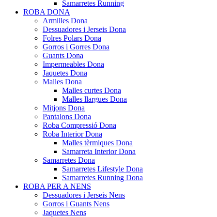
Samarretes Running
ROBA DONA
Armilles Dona
Dessuadores i Jerseis Dona
Folres Polars Dona
Gorros i Gorres Dona
Guants Dona
Impermeables Dona
Jaquetes Dona
Malles Dona
Malles curtes Dona
Malles llargues Dona
Mitjons Dona
Pantalons Dona
Roba Compressió Dona
Roba Interior Dona
Malles tèrmiques Dona
Samarreta Interior Dona
Samarretes Dona
Samarretes Lifestyle Dona
Samarretes Running Dona
ROBA PER A NENS
Dessuadores i Jerseis Nens
Gorros i Guants Nens
Jaquetes Nens