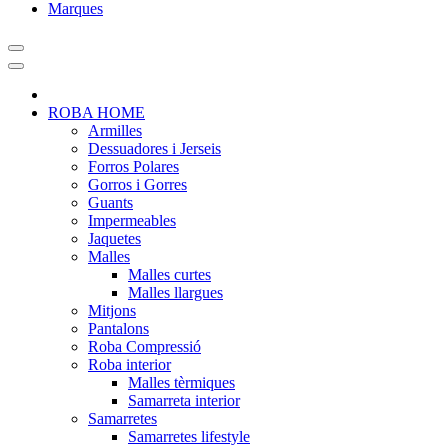
Marques
ROBA HOME
Armilles
Dessuadores i Jerseis
Forros Polares
Gorros i Gorres
Guants
Impermeables
Jaquetes
Malles
Malles curtes
Malles llargues
Mitjons
Pantalons
Roba Compressió
Roba interior
Malles tèrmiques
Samarreta interior
Samarretes
Samarretes lifestyle