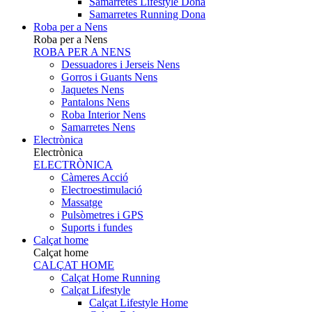
Samarretes Lifestyle Dona
Samarretes Running Dona
Roba per a Nens
Roba per a Nens
ROBA PER A NENS
Dessuadores i Jerseis Nens
Gorros i Guants Nens
Jaquetes Nens
Pantalons Nens
Roba Interior Nens
Samarretes Nens
Electrònica
Electrònica
ELECTRÒNICA
Càmeres Acció
Electroestimulació
Massatge
Pulsòmetres i GPS
Suports i fundes
Calçat home
Calçat home
CALÇAT HOME
Calçat Home Running
Calçat Lifestyle
Calçat Lifestyle Home