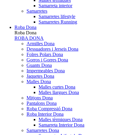
Malles tèrmiques
Samarreta interior
Samarretes
Samarretes lifestyle
Samarretes Running
Roba Dona
Roba Dona
ROBA DONA
Armilles Dona
Dessuadores i Jerseis Dona
Folres Polars Dona
Gorros i Gorres Dona
Guants Dona
Impermeables Dona
Jaquetes Dona
Malles Dona
Malles curtes Dona
Malles llargues Dona
Mitjons Dona
Pantalons Dona
Roba Compressió Dona
Roba Interior Dona
Malles tèrmiques Dona
Samarreta Interior Dona
Samarretes Dona