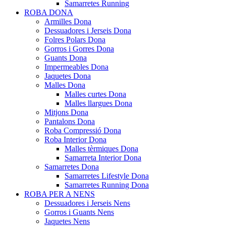
Samarretes Running
ROBA DONA
Armilles Dona
Dessuadores i Jerseis Dona
Folres Polars Dona
Gorros i Gorres Dona
Guants Dona
Impermeables Dona
Jaquetes Dona
Malles Dona
Malles curtes Dona
Malles llargues Dona
Mitjons Dona
Pantalons Dona
Roba Compressió Dona
Roba Interior Dona
Malles tèrmiques Dona
Samarreta Interior Dona
Samarretes Dona
Samarretes Lifestyle Dona
Samarretes Running Dona
ROBA PER A NENS
Dessuadores i Jerseis Nens
Gorros i Guants Nens
Jaquetes Nens