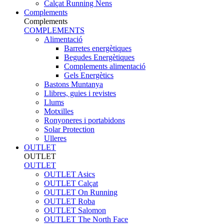
Calçat Running Nens
Complements
Complements
COMPLEMENTS
Alimentació
Barretes energètiques
Begudes Energètiques
Complements alimentació
Gels Energètics
Bastons Muntanya
Llibres, guies i revistes
Llums
Motxilles
Ronyoneres i portabidons
Solar Protection
Ulleres
OUTLET
OUTLET
OUTLET
OUTLET Asics
OUTLET Calçat
OUTLET On Running
OUTLET Roba
OUTLET Salomon
OUTLET The North Face