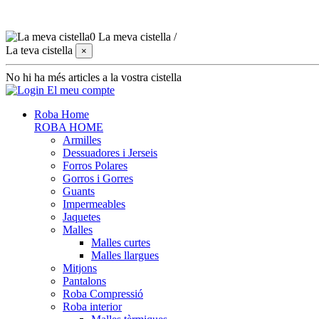
0
La meva cistella
/
La teva cistella
×
No hi ha més articles a la vostra cistella
El meu compte
Roba Home
ROBA HOME
Armilles
Dessuadores i Jerseis
Forros Polares
Gorros i Gorres
Guants
Impermeables
Jaquetes
Malles
Malles curtes
Malles llargues
Mitjons
Pantalons
Roba Compressió
Roba interior