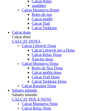
Calçat Relax
sandàlies
Calçat Muntanya Home
Botes de neu
Calçat amfibi
Calçat Trail
Calçat Trekking
Calçat dona
Calçat dona
CALÇAT DONA
Calçat Lifestyle Dona
Calçat Lifestyle per a Dona
Calçat Relax Dona
Xancles dona
Calçat Muntanya Dona
Botes de Neu Dona
Calçat amfibi dona
Calçat Trail Dona
Calçat Trekking Dona
Calçat Running Dona
Sabates infantils
Sabates infantils
CALÇAT PER A NENS
Calçat Muntanya Nens
Calçat Relax Nens