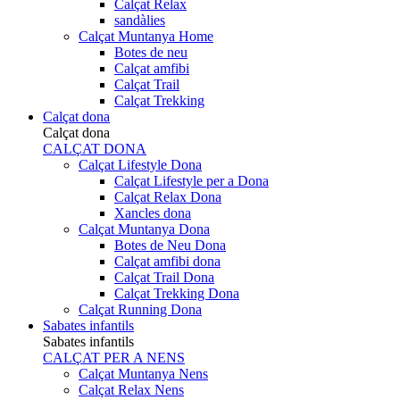
Calçat Relax
sandàlies
Calçat Muntanya Home
Botes de neu
Calçat amfibi
Calçat Trail
Calçat Trekking
Calçat dona
Calçat dona
CALÇAT DONA
Calçat Lifestyle Dona
Calçat Lifestyle per a Dona
Calçat Relax Dona
Xancles dona
Calçat Muntanya Dona
Botes de Neu Dona
Calçat amfibi dona
Calçat Trail Dona
Calçat Trekking Dona
Calçat Running Dona
Sabates infantils
Sabates infantils
CALÇAT PER A NENS
Calçat Muntanya Nens
Calçat Relax Nens