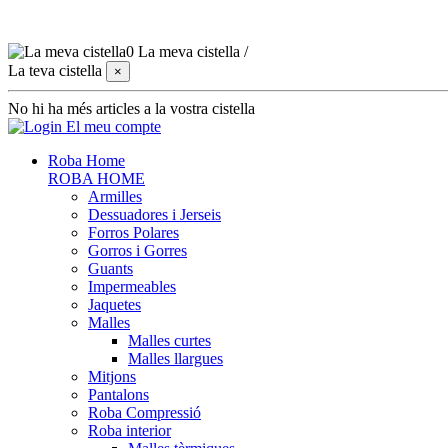
0
La meva cistella
/
La teva cistella
×
No hi ha més articles a la vostra cistella
El meu compte
Roba Home
ROBA HOME
Armilles
Dessuadores i Jerseis
Forros Polares
Gorros i Gorres
Guants
Impermeables
Jaquetes
Malles
Malles curtes
Malles llargues
Mitjons
Pantalons
Roba Compressió
Roba interior