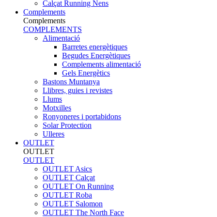
Calçat Running Nens
Complements
Complements
COMPLEMENTS
Alimentació
Barretes energètiques
Begudes Energètiques
Complements alimentació
Gels Energètics
Bastons Muntanya
Llibres, guies i revistes
Llums
Motxilles
Ronyoneres i portabidons
Solar Protection
Ulleres
OUTLET
OUTLET
OUTLET
OUTLET Asics
OUTLET Calçat
OUTLET On Running
OUTLET Roba
OUTLET Salomon
OUTLET The North Face