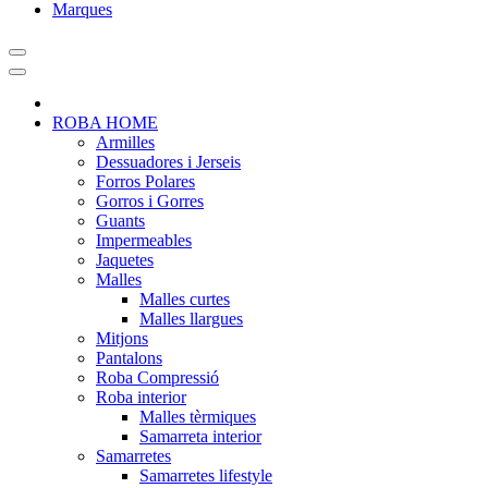
Marques
ROBA HOME
Armilles
Dessuadores i Jerseis
Forros Polares
Gorros i Gorres
Guants
Impermeables
Jaquetes
Malles
Malles curtes
Malles llargues
Mitjons
Pantalons
Roba Compressió
Roba interior
Malles tèrmiques
Samarreta interior
Samarretes
Samarretes lifestyle