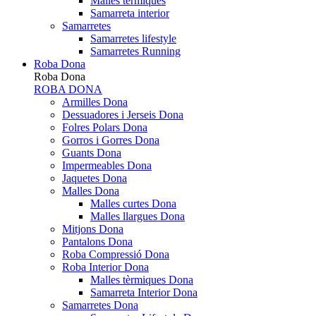
Malles tèrmiques
Samarreta interior
Samarretes
Samarretes lifestyle
Samarretes Running
Roba Dona
Roba Dona
ROBA DONA
Armilles Dona
Dessuadores i Jerseis Dona
Folres Polars Dona
Gorros i Gorres Dona
Guants Dona
Impermeables Dona
Jaquetes Dona
Malles Dona
Malles curtes Dona
Malles llargues Dona
Mitjons Dona
Pantalons Dona
Roba Compressió Dona
Roba Interior Dona
Malles tèrmiques Dona
Samarreta Interior Dona
Samarretes Dona