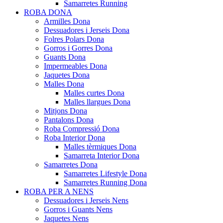
Samarretes Running
ROBA DONA
Armilles Dona
Dessuadores i Jerseis Dona
Folres Polars Dona
Gorros i Gorres Dona
Guants Dona
Impermeables Dona
Jaquetes Dona
Malles Dona
Malles curtes Dona
Malles llargues Dona
Mitjons Dona
Pantalons Dona
Roba Compressió Dona
Roba Interior Dona
Malles tèrmiques Dona
Samarreta Interior Dona
Samarretes Dona
Samarretes Lifestyle Dona
Samarretes Running Dona
ROBA PER A NENS
Dessuadores i Jerseis Nens
Gorros i Guants Nens
Jaquetes Nens