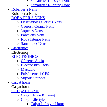
Samarretes Lifestyle Dona
Samarretes Running Dona
Roba per a Nens
Roba per a Nens
ROBA PER A NENS
Dessuadores i Jerseis Nens
Gorros i Guants Nens
Jaquetes Nens
Pantalons Nens
Roba Interior Nens
Samarretes Nens
Electrònica
Electrònica
ELECTRÒNICA
Càmeres Acció
Electroestimulació
Massatge
Pulsòmetres i GPS
Suports i fundes
Calçat home
Calçat home
CALÇAT HOME
Calçat Home Running
Calçat Lifestyle
Calçat Lifestyle Home