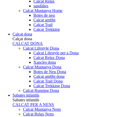
Calçat Relax
sandàlies
Calçat Muntanya Home
Botes de neu
Calçat amfibi
Calçat Trail
Calçat Trekking
Calçat dona
Calçat dona
CALÇAT DONA
Calçat Lifestyle Dona
Calçat Lifestyle per a Dona
Calçat Relax Dona
Xancles dona
Calçat Muntanya Dona
Botes de Neu Dona
Calçat amfibi dona
Calçat Trail Dona
Calçat Trekking Dona
Calçat Running Dona
Sabates infantils
Sabates infantils
CALÇAT PER A NENS
Calçat Muntanya Nens
Calçat Relax Nens