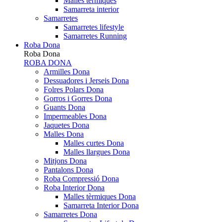
Malles tèrmiques
Samarreta interior
Samarretes
Samarretes lifestyle
Samarretes Running
Roba Dona
Roba Dona
ROBA DONA
Armilles Dona
Dessuadores i Jerseis Dona
Folres Polars Dona
Gorros i Gorres Dona
Guants Dona
Impermeables Dona
Jaquetes Dona
Malles Dona
Malles curtes Dona
Malles llargues Dona
Mitjons Dona
Pantalons Dona
Roba Compressió Dona
Roba Interior Dona
Malles tèrmiques Dona
Samarreta Interior Dona
Samarretes Dona