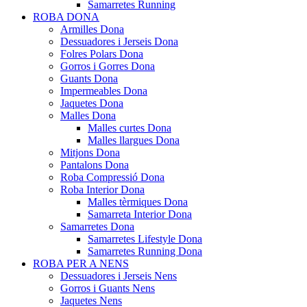
Samarretes Running
ROBA DONA
Armilles Dona
Dessuadores i Jerseis Dona
Folres Polars Dona
Gorros i Gorres Dona
Guants Dona
Impermeables Dona
Jaquetes Dona
Malles Dona
Malles curtes Dona
Malles llargues Dona
Mitjons Dona
Pantalons Dona
Roba Compressió Dona
Roba Interior Dona
Malles tèrmiques Dona
Samarreta Interior Dona
Samarretes Dona
Samarretes Lifestyle Dona
Samarretes Running Dona
ROBA PER A NENS
Dessuadores i Jerseis Nens
Gorros i Guants Nens
Jaquetes Nens