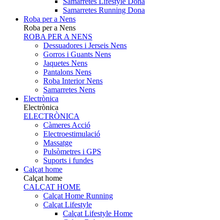
Samarretes Lifestyle Dona
Samarretes Running Dona
Roba per a Nens
Roba per a Nens
ROBA PER A NENS
Dessuadores i Jerseis Nens
Gorros i Guants Nens
Jaquetes Nens
Pantalons Nens
Roba Interior Nens
Samarretes Nens
Electrònica
Electrònica
ELECTRÒNICA
Càmeres Acció
Electroestimulació
Massatge
Pulsòmetres i GPS
Suports i fundes
Calçat home
Calçat home
CALÇAT HOME
Calçat Home Running
Calçat Lifestyle
Calçat Lifestyle Home