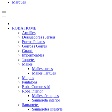
Marques
ROBA HOME
Armilles
Dessuadores i Jerseis
Forros Polares
Gorros i Gorres
Guants
Impermeables
Jaquetes
Malles
Malles curtes
Malles llargues
Mitjons
Pantalons
Roba Compressió
Roba interior
Malles tèrmiques
Samarreta interior
Samarretes
Samarretes lifestyle