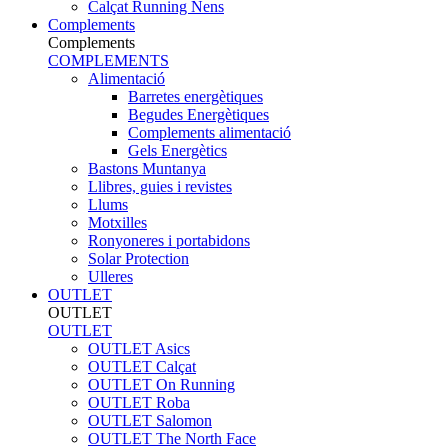
Calçat Running Nens
Complements
Complements
COMPLEMENTS
Alimentació
Barretes energètiques
Begudes Energètiques
Complements alimentació
Gels Energètics
Bastons Muntanya
Llibres, guies i revistes
Llums
Motxilles
Ronyoneres i portabidons
Solar Protection
Ulleres
OUTLET
OUTLET
OUTLET
OUTLET Asics
OUTLET Calçat
OUTLET On Running
OUTLET Roba
OUTLET Salomon
OUTLET The North Face