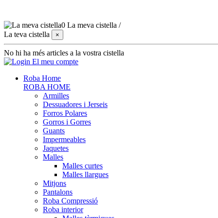
0
La meva cistella
/
La teva cistella
×
No hi ha més articles a la vostra cistella
El meu compte
Roba Home
ROBA HOME
Armilles
Dessuadores i Jerseis
Forros Polares
Gorros i Gorres
Guants
Impermeables
Jaquetes
Malles
Malles curtes
Malles llargues
Mitjons
Pantalons
Roba Compressió
Roba interior