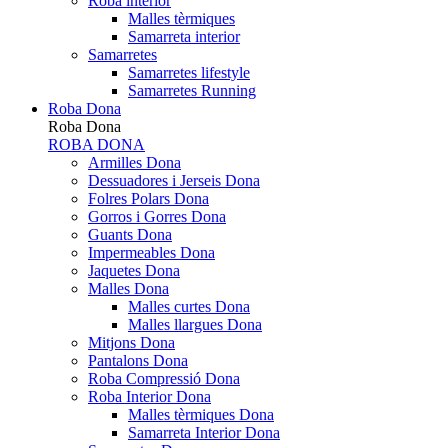
Roba interior
Malles tèrmiques
Samarreta interior
Samarretes
Samarretes lifestyle
Samarretes Running
Roba Dona
Roba Dona
ROBA DONA
Armilles Dona
Dessuadores i Jerseis Dona
Folres Polars Dona
Gorros i Gorres Dona
Guants Dona
Impermeables Dona
Jaquetes Dona
Malles Dona
Malles curtes Dona
Malles llargues Dona
Mitjons Dona
Pantalons Dona
Roba Compressió Dona
Roba Interior Dona
Malles tèrmiques Dona
Samarreta Interior Dona