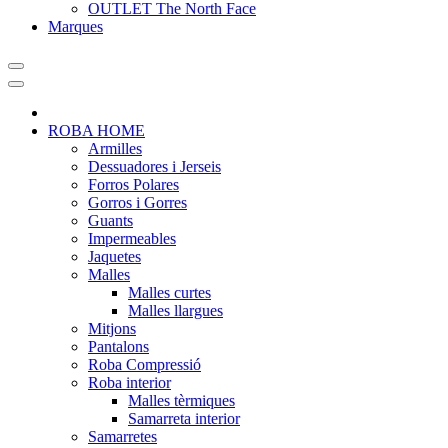
OUTLET The North Face
Marques
ROBA HOME
Armilles
Dessuadores i Jerseis
Forros Polares
Gorros i Gorres
Guants
Impermeables
Jaquetes
Malles
Malles curtes
Malles llargues
Mitjons
Pantalons
Roba Compressió
Roba interior
Malles tèrmiques
Samarreta interior
Samarretes