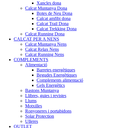
Xancles dona
Calçat Muntanya Dona
Botes de Neu Dona
Calçat amfibi dona
Calçat Trail Dona
Calçat Trekking Dona
Calçat Running Dona
CALÇAT PER A NENS
Calçat Muntanya Nens
Calçat Relax Nens
Calçat Running Nens
COMPLEMENTS
Alimentació
Barretes energètiques
Begudes Energètiques
Complements alimentació
Gels Energètics
Bastons Muntanya
Llibres, guies i revistes
Llums
Motxilles
Ronyoneres i portabidons
Solar Protection
Ulleres
OUTLET