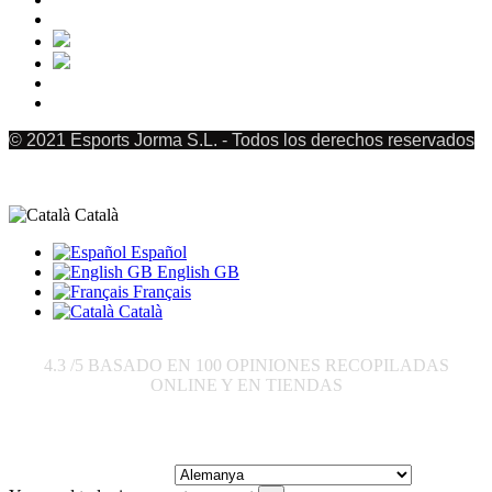
© 2021 Esports Jorma S.L. - Todos los derechos reservados
Català
Español
English GB
Français
Català
4.3
/5 BASADO EN
100
OPINIONES RECOPILADAS
ONLINE Y EN TIENDAS
Enviar a: