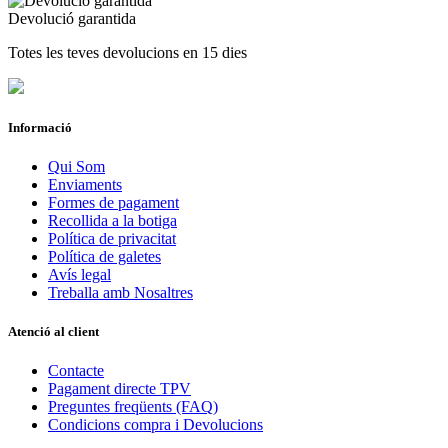
Devolució garantida
Temporada
Totes les teves devolucions en 15 dies
2026
3
Veure productes
3
Informació
Qui Som
Enviaments
Formes de pagament
Recollida a la botiga
Política de privacitat
Política de galetes
Avís legal
Treballa amb Nosaltres
Atenció al client
Contacte
Pagament directe TPV
Preguntes freqüents (FAQ)
Condicions compra i Devolucions