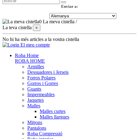
Enviar a:
0
La meva cistella
/
La teva cistella
×
No hi ha més articles a la vostra cistella
El meu compte
Roba Home
ROBA HOME
Armilles
Dessuadores i Jerseis
Forros Polares
Gorros i Gorres
Guants
Impermeables
Jaquetes
Malles
Malles curtes
Malles llargues
Mitjons
Pantalons
Roba Compressió