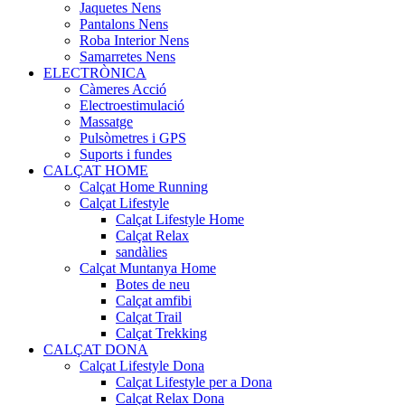
Jaquetes Nens
Pantalons Nens
Roba Interior Nens
Samarretes Nens
ELECTRÒNICA
Càmeres Acció
Electroestimulació
Massatge
Pulsòmetres i GPS
Suports i fundes
CALÇAT HOME
Calçat Home Running
Calçat Lifestyle
Calçat Lifestyle Home
Calçat Relax
sandàlies
Calçat Muntanya Home
Botes de neu
Calçat amfibi
Calçat Trail
Calçat Trekking
CALÇAT DONA
Calçat Lifestyle Dona
Calçat Lifestyle per a Dona
Calçat Relax Dona