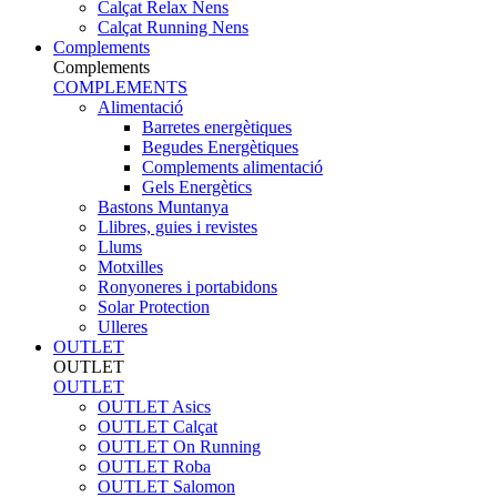
Calçat Relax Nens
Calçat Running Nens
Complements
Complements
COMPLEMENTS
Alimentació
Barretes energètiques
Begudes Energètiques
Complements alimentació
Gels Energètics
Bastons Muntanya
Llibres, guies i revistes
Llums
Motxilles
Ronyoneres i portabidons
Solar Protection
Ulleres
OUTLET
OUTLET
OUTLET
OUTLET Asics
OUTLET Calçat
OUTLET On Running
OUTLET Roba
OUTLET Salomon