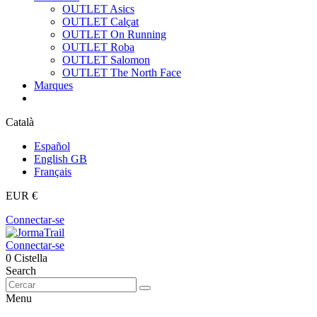
OUTLET Asics
OUTLET Calçat
OUTLET On Running
OUTLET Roba
OUTLET Salomon
OUTLET The North Face
Marques
Català
Español
English GB
Français
EUR €
Connectar-se
Connectar-se
0
Cistella
Search
Menu