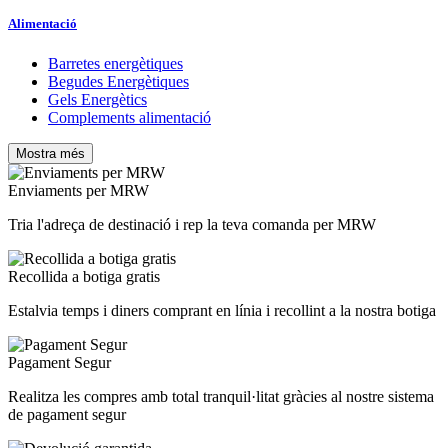
Alimentació
Barretes energètiques
Begudes Energètiques
Gels Energètics
Complements alimentació
Mostra més
Eliminar
Preu
Enviaments per MRW
€
€
Tria l'adreça de destinació i rep la teva comanda per MRW
Fabricants
MODALITAT
Recollida a botiga gratis
MULTI MODALITAT
3
Estalvia temps i diners comprant en línia i recollint a la nostra botiga
QUAN UTILITZAR
Pagament Segur
DURANT
3
Realitza les compres amb total tranquil·litat gràcies al nostre sistema
CATEGORIA
de pagament segur
BEGUDES
3