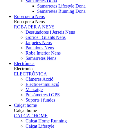
Samarretes Dona
Samarretes Lifestyle Dona
Samarretes Running Dona
Roba per a Nens
Roba per a Nens
ROBA PER A NENS
Dessuadores i Jerseis Nens
Gorros i Guants Nens
Jaquetes Nens
Pantalons Nens
Roba Interior Nens
Samarretes Nens
Electrònica
Electrònica
ELECTRÒNICA
Càmeres Acció
Electroestimulació
Massatge
Pulsòmetres i GPS
Suports i fundes
Calçat home
Calçat home
CALÇAT HOME
Calçat Home Running
Calçat Lifestyle