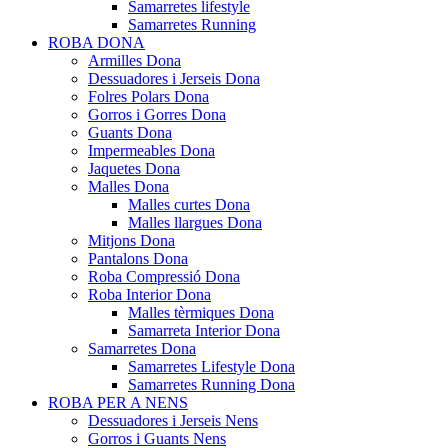
Samarretes lifestyle
Samarretes Running
ROBA DONA
Armilles Dona
Dessuadores i Jerseis Dona
Folres Polars Dona
Gorros i Gorres Dona
Guants Dona
Impermeables Dona
Jaquetes Dona
Malles Dona
Malles curtes Dona
Malles llargues Dona
Mitjons Dona
Pantalons Dona
Roba Compressió Dona
Roba Interior Dona
Malles tèrmiques Dona
Samarreta Interior Dona
Samarretes Dona
Samarretes Lifestyle Dona
Samarretes Running Dona
ROBA PER A NENS
Dessuadores i Jerseis Nens
Gorros i Guants Nens