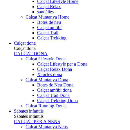
Calçat Lifestyle Home
Calçat Relax
sandàlies
Calçat Muntanya Home
Botes de neu
Calçat amfibi
Calçat Trail
Calçat Trekking
Calçat dona
Calçat dona
CALÇAT DONA
Calçat Lifestyle Dona
Calçat Lifestyle per a Dona
Calçat Relax Dona
Xancles dona
Calçat Muntanya Dona
Botes de Neu Dona
Calçat amfibi dona
Calçat Trail Dona
Calçat Trekking Dona
Calçat Running Dona
Sabates infantils
Sabates infantils
CALÇAT PER A NENS
Calçat Muntanya Nens