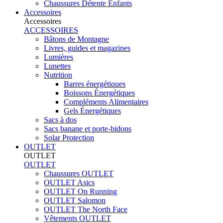
Chaussures Détente Enfants
Accessoires
Accessoires
ACCESSOIRES
Bâtons de Montagne
Livres, guides et magazines
Lumières
Lunettes
Nutrition
Barres énergétiques
Boissons Énergétiques
Compléments Alimentaires
Gels Énergétiques
Sacs à dos
Sacs banane et porte-bidons
Solar Protection
OUTLET
OUTLET
OUTLET
Chaussures OUTLET
OUTLET Asics
OUTLET On Running
OUTLET Salomon
OUTLET The North Face
Vêtements OUTLET