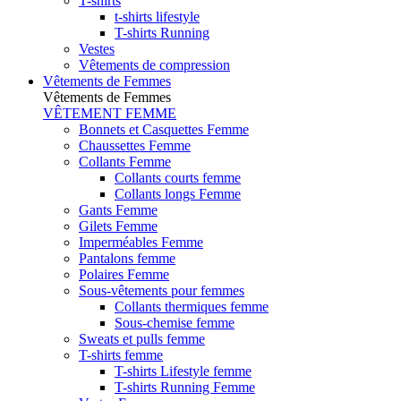
T-shirts
t-shirts lifestyle
T-shirts Running
Vestes
Vêtements de compression
Vêtements de Femmes
Vêtements de Femmes
VÊTEMENT FEMME
Bonnets et Casquettes Femme
Chaussettes Femme
Collants Femme
Collants courts femme
Collants longs Femme
Gants Femme
Gilets Femme
Imperméables Femme
Pantalons femme
Polaires Femme
Sous-vêtements pour femmes
Collants thermiques femme
Sous-chemise femme
Sweats et pulls femme
T-shirts femme
T-shirts Lifestyle femme
T-shirts Running Femme