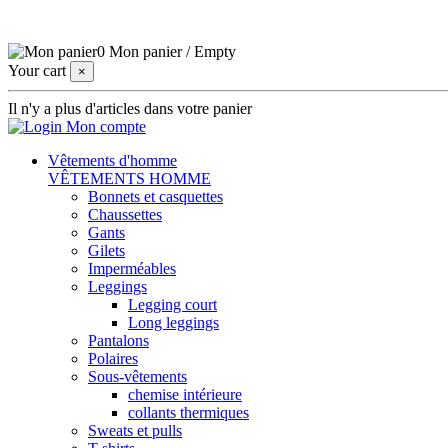
0
Mon panier
/
Empty
Your cart
×
Il n'y a plus d'articles dans votre panier
Mon compte
Vêtements d'homme
VÊTEMENTS HOMME
Bonnets et casquettes
Chaussettes
Gants
Gilets
Imperméables
Leggings
Legging court
Long leggings
Pantalons
Polaires
Sous-vêtements
chemise intérieure
collants thermiques
Sweats et pulls