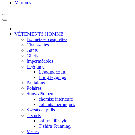
Marques
VÊTEMENTS HOMME
Bonnets et casquettes
Chaussettes
Gants
Gilets
Imperméables
Leggings
Legging court
Long leggings
Pantalons
Polaires
Sous-vêtements
chemise intérieure
collants thermiques
Sweats et pulls
T-shirts
t-shirts lifestyle
T-shirts Running
Vestes