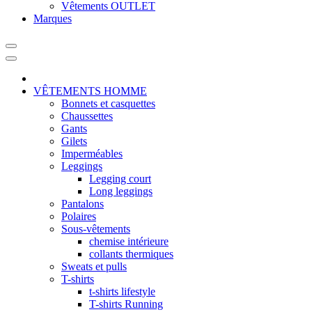
Vêtements OUTLET
Marques
VÊTEMENTS HOMME
Bonnets et casquettes
Chaussettes
Gants
Gilets
Imperméables
Leggings
Legging court
Long leggings
Pantalons
Polaires
Sous-vêtements
chemise intérieure
collants thermiques
Sweats et pulls
T-shirts
t-shirts lifestyle
T-shirts Running