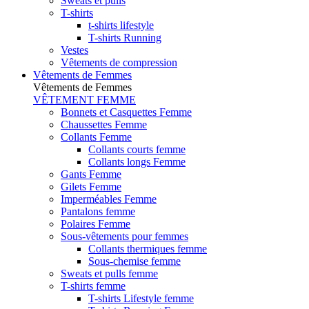
Sweats et pulls
T-shirts
t-shirts lifestyle
T-shirts Running
Vestes
Vêtements de compression
Vêtements de Femmes
Vêtements de Femmes
VÊTEMENT FEMME
Bonnets et Casquettes Femme
Chaussettes Femme
Collants Femme
Collants courts femme
Collants longs Femme
Gants Femme
Gilets Femme
Imperméables Femme
Pantalons femme
Polaires Femme
Sous-vêtements pour femmes
Collants thermiques femme
Sous-chemise femme
Sweats et pulls femme
T-shirts femme
T-shirts Lifestyle femme