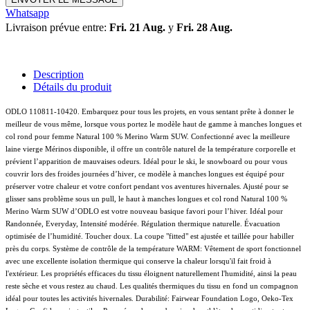
Whatsapp
Livraison prévue entre:
Fri. 21 Aug.
y
Fri. 28 Aug.
Description
Détails du produit
ODLO 110811-10420. Embarquez pour tous les projets, en vous sentant prête à donner le
meilleur de vous même, lorsque vous portez le modèle haut de gamme à manches longues et
col rond pour femme Natural 100 % Merino Warm SUW. Confectionné avec la meilleure
laine vierge Mérinos disponible, il offre un contrôle naturel de la température corporelle et
prévient l’apparition de mauvaises odeurs. Idéal pour le ski, le snowboard ou pour vous
couvrir lors des froides journées d’hiver, ce modèle à manches longues est équipé pour
préserver votre chaleur et votre confort pendant vos aventures hivernales. Ajusté pour se
glisser sans problème sous un pull, le haut à manches longues et col rond Natural 100 %
Merino Warm SUW d’ODLO est votre nouveau basique favori pour l’hiver. Idéal pour
Randonnée, Everyday, Intensité modérée. Régulation thermique naturelle. Évacuation
optimisée de l’humidité. Toucher doux. La coupe "fitted" est ajustée et taillée pour habiller
près du corps. Système de contrôle de la température WARM: Vêtement de sport fonctionnel
avec une excellente isolation thermique qui conserve la chaleur lorsqu'il fait froid à
l'extérieur. Les propriétés efficaces du tissu éloignent naturellement l'humidité, ainsi la peau
reste sèche et vous restez au chaud. Les qualités thermiques du tissu en fond un compagnon
idéal pour toutes les activités hivernales. Durabilité: Fairwear Foundation Logo, Oeko-Tex