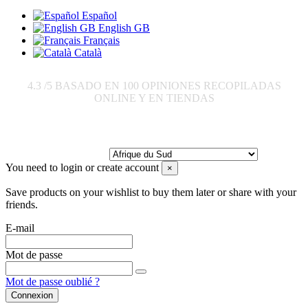
Español
English GB
Français
Català
4.3
/5 BASADO EN
100
OPINIONES RECOPILADAS
ONLINE Y EN TIENDAS
Envoyer à:
You need to login or create account
×
Save products on your wishlist to buy them later or share with your
friends.
E-mail
Mot de passe
Mot de passe oublié ?
Connexion