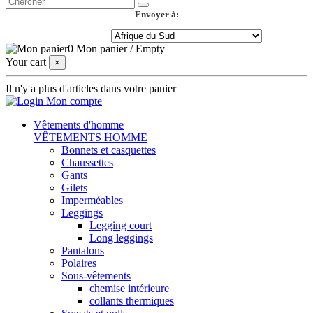
Envoyer à:
0
Mon panier
/
Empty
Your cart
×
Il n'y a plus d'articles dans votre panier
Mon compte
Vêtements d'homme
VÊTEMENTS HOMME
Bonnets et casquettes
Chaussettes
Gants
Gilets
Imperméables
Leggings
Legging court
Long leggings
Pantalons
Polaires
Sous-vêtements
chemise intérieure
collants thermiques