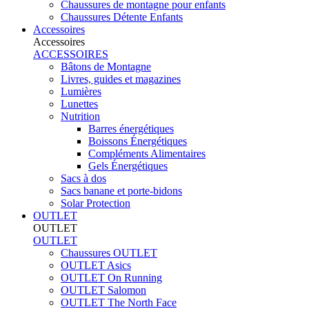
Chaussures de montagne pour enfants
Chaussures Détente Enfants
Accessoires
Accessoires
ACCESSOIRES
Bâtons de Montagne
Livres, guides et magazines
Lumières
Lunettes
Nutrition
Barres énergétiques
Boissons Énergétiques
Compléments Alimentaires
Gels Énergétiques
Sacs à dos
Sacs banane et porte-bidons
Solar Protection
OUTLET
OUTLET
OUTLET
Chaussures OUTLET
OUTLET Asics
OUTLET On Running
OUTLET Salomon
OUTLET The North Face