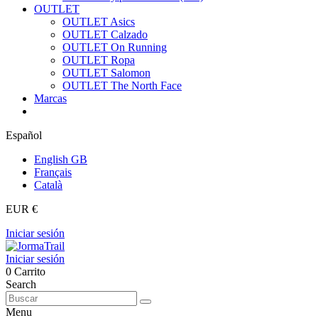
OUTLET
OUTLET Asics
OUTLET Calzado
OUTLET On Running
OUTLET Ropa
OUTLET Salomon
OUTLET The North Face
Marcas
Español
English GB
Français
Català
EUR €
Iniciar sesión
Iniciar sesión
0
Carrito
Search
Menu