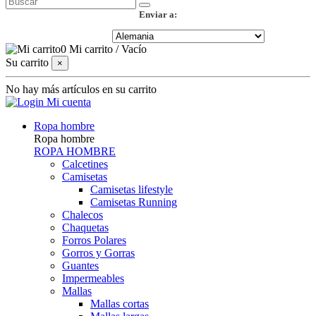
Enviar a:
0
Mi carrito
/
Vacío
Su carrito
×
No hay más artículos en su carrito
Mi cuenta
Ropa hombre
Ropa hombre
ROPA HOMBRE
Calcetines
Camisetas
Camisetas lifestyle
Camisetas Running
Chalecos
Chaquetas
Forros Polares
Gorros y Gorras
Guantes
Impermeables
Mallas
Mallas cortas