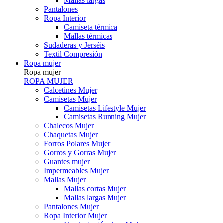
Mallas largas
Pantalones
Ropa Interior
Camiseta térmica
Mallas térmicas
Sudaderas y Jerséis
Textil Compresión
Ropa mujer
Ropa mujer
ROPA MUJER
Calcetines Mujer
Camisetas Mujer
Camisetas Lifestyle Mujer
Camisetas Running Mujer
Chalecos Mujer
Chaquetas Mujer
Forros Polares Mujer
Gorros y Gorras Mujer
Guantes mujer
Impermeables Mujer
Mallas Mujer
Mallas cortas Mujer
Mallas largas Mujer
Pantalones Mujer
Ropa Interior Mujer