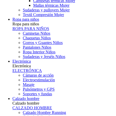
Camisetas térmicas Mujer
Mallas térmicas Mujer
Sudaderas y pullovers Mujer
Textil Compresión Mujer
Ropa para niños
Ropa para niños
ROPA PARA NIÑOS
Camisetas Niños
Chaquetas Niños
Gorros y Guantes Niños
Pantalones Niños
Ropa Interior Niños
Sudaderas y Jerséis Niños
Electrónica
Electrónica
ELECTRÓNICA
Cámaras de acción
Electroestimulación
Masaje
Pulsómetros y GPS
Soportes y fundas
Calzado hombre
Calzado hombre
CALZADO HOMBRE
Calzado Hombre Running