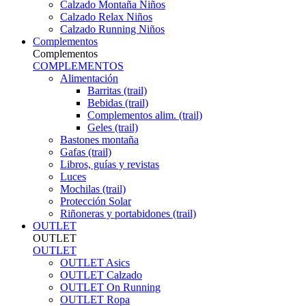
Calzado Montaña Niños
Calzado Relax Niños
Calzado Running Niños
Complementos
Complementos
COMPLEMENTOS
Alimentación
Barritas (trail)
Bebidas (trail)
Complementos alim. (trail)
Geles (trail)
Bastones montaña
Gafas (trail)
Libros, guías y revistas
Luces
Mochilas (trail)
Protección Solar
Riñoneras y portabidones (trail)
OUTLET
OUTLET
OUTLET
OUTLET Asics
OUTLET Calzado
OUTLET On Running
OUTLET Ropa