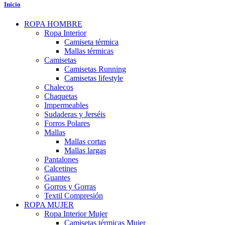
Inicio
ROPA HOMBRE
Ropa Interior
Camiseta térmica
Mallas térmicas
Camisetas
Camisetas Running
Camisetas lifestyle
Chalecos
Chaquetas
Impermeables
Sudaderas y Jerséis
Forros Polares
Mallas
Mallas cortas
Mallas largas
Pantalones
Calcetines
Guantes
Gorros y Gorras
Textil Compresión
ROPA MUJER
Ropa Interior Mujer
Camisetas térmicas Mujer