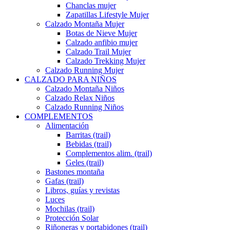
Chanclas mujer
Zapatillas Lifestyle Mujer
Calzado Montaña Mujer
Botas de Nieve Mujer
Calzado anfibio mujer
Calzado Trail Mujer
Calzado Trekking Mujer
Calzado Running Mujer
CALZADO PARA NIÑOS
Calzado Montaña Niños
Calzado Relax Niños
Calzado Running Niños
COMPLEMENTOS
Alimentación
Barritas (trail)
Bebidas (trail)
Complementos alim. (trail)
Geles (trail)
Bastones montaña
Gafas (trail)
Libros, guías y revistas
Luces
Mochilas (trail)
Protección Solar
Riñoneras y portabidones (trail)