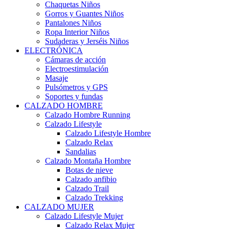
Chaquetas Niños
Gorros y Guantes Niños
Pantalones Niños
Ropa Interior Niños
Sudaderas y Jerséis Niños
ELECTRÓNICA
Cámaras de acción
Electroestimulación
Masaje
Pulsómetros y GPS
Soportes y fundas
CALZADO HOMBRE
Calzado Hombre Running
Calzado Lifestyle
Calzado Lifestyle Hombre
Calzado Relax
Sandalias
Calzado Montaña Hombre
Botas de nieve
Calzado anfibio
Calzado Trail
Calzado Trekking
CALZADO MUJER
Calzado Lifestyle Mujer
Calzado Relax Mujer