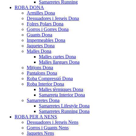
Samarretes Running
ROBA DONA
Armilles Dona
Dessuadores i Jerseis Dona
Folres Polars Dona
Gorros i Gorres Dona
Guants Dona
Impermeables Dona
Jaquetes Dona
Malles Dona
Malles curtes Dona
Malles llargues Dona
Mitjons Dona
Pantalons Dona
Roba Compressió Dona
Roba Interior Dona
Malles tèrmiques Dona
Samarreta Interior Dona
Samarretes Dona
Samarretes Lifestyle Dona
Samarretes Running Dona
ROBA PER A NENS
Dessuadores i Jerseis Nens
Gorros i Guants Nens
Jaquetes Nens