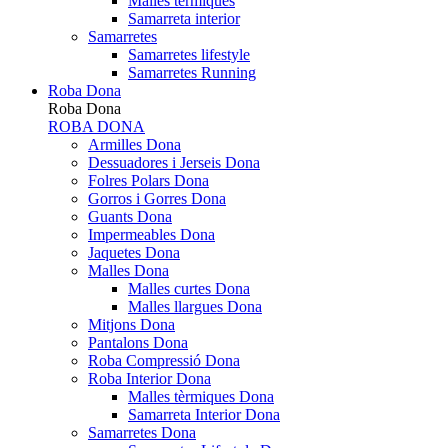
Malles tèrmiques
Samarreta interior
Samarretes
Samarretes lifestyle
Samarretes Running
Roba Dona
Roba Dona
ROBA DONA
Armilles Dona
Dessuadores i Jerseis Dona
Folres Polars Dona
Gorros i Gorres Dona
Guants Dona
Impermeables Dona
Jaquetes Dona
Malles Dona
Malles curtes Dona
Malles llargues Dona
Mitjons Dona
Pantalons Dona
Roba Compressió Dona
Roba Interior Dona
Malles tèrmiques Dona
Samarreta Interior Dona
Samarretes Dona