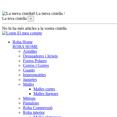
0
La meva cistella
/
La teva cistella
×
No hi ha més articles a la vostra cistella
El meu compte
Roba Home
ROBA HOME
Armilles
Dessuadores i Jerseis
Forros Polares
Gorros i Gorres
Guants
Impermeables
Jaquetes
Malles
Malles curtes
Malles llargues
Mitjons
Pantalons
Roba Compressió
Roba interior