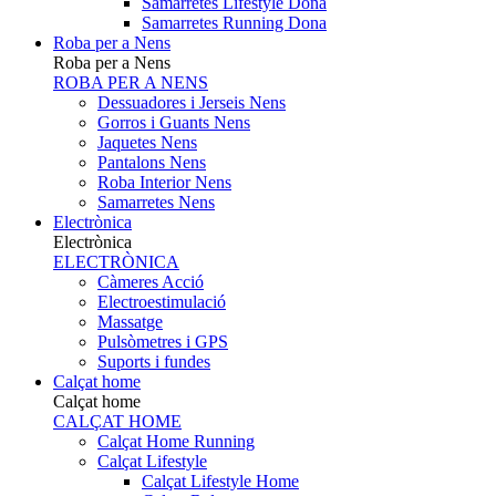
Samarretes Lifestyle Dona
Samarretes Running Dona
Roba per a Nens
Roba per a Nens
ROBA PER A NENS
Dessuadores i Jerseis Nens
Gorros i Guants Nens
Jaquetes Nens
Pantalons Nens
Roba Interior Nens
Samarretes Nens
Electrònica
Electrònica
ELECTRÒNICA
Càmeres Acció
Electroestimulació
Massatge
Pulsòmetres i GPS
Suports i fundes
Calçat home
Calçat home
CALÇAT HOME
Calçat Home Running
Calçat Lifestyle
Calçat Lifestyle Home