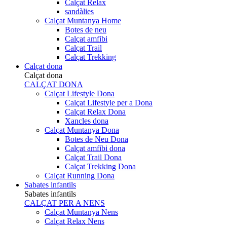
Calçat Relax
sandàlies
Calçat Muntanya Home
Botes de neu
Calçat amfibi
Calçat Trail
Calçat Trekking
Calçat dona
Calçat dona
CALÇAT DONA
Calçat Lifestyle Dona
Calçat Lifestyle per a Dona
Calçat Relax Dona
Xancles dona
Calçat Muntanya Dona
Botes de Neu Dona
Calçat amfibi dona
Calçat Trail Dona
Calçat Trekking Dona
Calçat Running Dona
Sabates infantils
Sabates infantils
CALÇAT PER A NENS
Calçat Muntanya Nens
Calçat Relax Nens