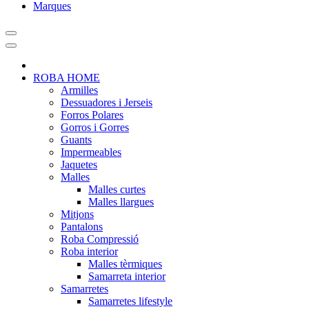
Marques
ROBA HOME
Armilles
Dessuadores i Jerseis
Forros Polares
Gorros i Gorres
Guants
Impermeables
Jaquetes
Malles
Malles curtes
Malles llargues
Mitjons
Pantalons
Roba Compressió
Roba interior
Malles tèrmiques
Samarreta interior
Samarretes
Samarretes lifestyle