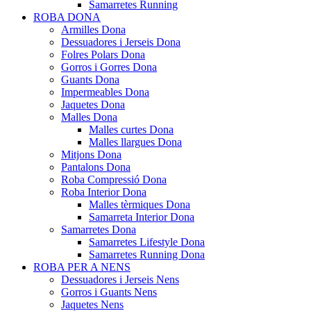
Samarretes Running
ROBA DONA
Armilles Dona
Dessuadores i Jerseis Dona
Folres Polars Dona
Gorros i Gorres Dona
Guants Dona
Impermeables Dona
Jaquetes Dona
Malles Dona
Malles curtes Dona
Malles llargues Dona
Mitjons Dona
Pantalons Dona
Roba Compressió Dona
Roba Interior Dona
Malles tèrmiques Dona
Samarreta Interior Dona
Samarretes Dona
Samarretes Lifestyle Dona
Samarretes Running Dona
ROBA PER A NENS
Dessuadores i Jerseis Nens
Gorros i Guants Nens
Jaquetes Nens