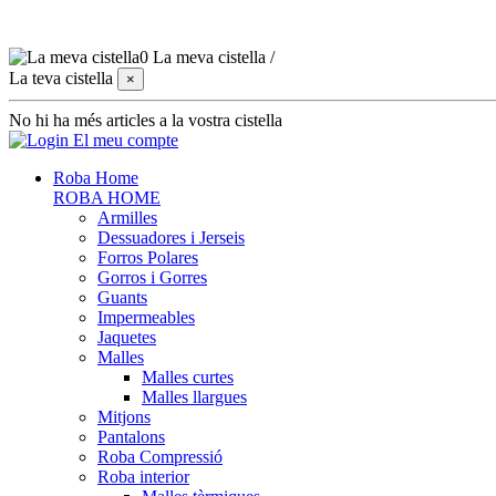
0
La meva cistella
/
La teva cistella
×
No hi ha més articles a la vostra cistella
El meu compte
Roba Home
ROBA HOME
Armilles
Dessuadores i Jerseis
Forros Polares
Gorros i Gorres
Guants
Impermeables
Jaquetes
Malles
Malles curtes
Malles llargues
Mitjons
Pantalons
Roba Compressió
Roba interior