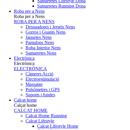
Samarretes Lifestyle Dona
Samarretes Running Dona
Roba per a Nens
Roba per a Nens
ROBA PER A NENS
Dessuadores i Jerseis Nens
Gorros i Guants Nens
Jaquetes Nens
Pantalons Nens
Roba Interior Nens
Samarretes Nens
Electrònica
Electrònica
ELECTRÒNICA
Càmeres Acció
Electroestimulació
Massatge
Pulsòmetres i GPS
Suports i fundes
Calçat home
Calçat home
CALÇAT HOME
Calçat Home Running
Calçat Lifestyle
Calçat Lifestyle Home