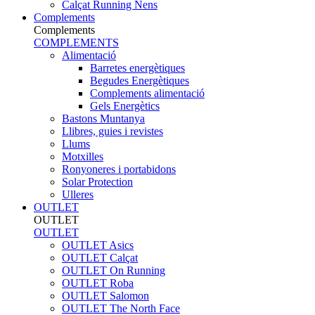
Calçat Running Nens
Complements
Complements
COMPLEMENTS
Alimentació
Barretes energètiques
Begudes Energètiques
Complements alimentació
Gels Energètics
Bastons Muntanya
Llibres, guies i revistes
Llums
Motxilles
Ronyoneres i portabidons
Solar Protection
Ulleres
OUTLET
OUTLET
OUTLET
OUTLET Asics
OUTLET Calçat
OUTLET On Running
OUTLET Roba
OUTLET Salomon
OUTLET The North Face