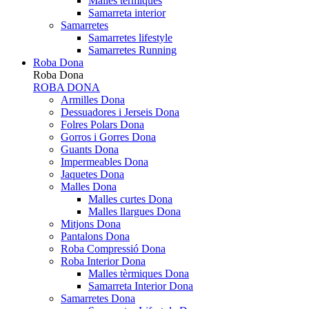
Malles tèrmiques
Samarreta interior
Samarretes
Samarretes lifestyle
Samarretes Running
Roba Dona
Roba Dona
ROBA DONA
Armilles Dona
Dessuadores i Jerseis Dona
Folres Polars Dona
Gorros i Gorres Dona
Guants Dona
Impermeables Dona
Jaquetes Dona
Malles Dona
Malles curtes Dona
Malles llargues Dona
Mitjons Dona
Pantalons Dona
Roba Compressió Dona
Roba Interior Dona
Malles tèrmiques Dona
Samarreta Interior Dona
Samarretes Dona