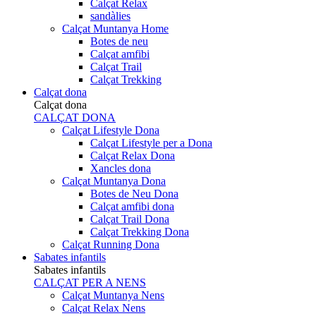
Calçat Relax
sandàlies
Calçat Muntanya Home
Botes de neu
Calçat amfibi
Calçat Trail
Calçat Trekking
Calçat dona
Calçat dona
CALÇAT DONA
Calçat Lifestyle Dona
Calçat Lifestyle per a Dona
Calçat Relax Dona
Xancles dona
Calçat Muntanya Dona
Botes de Neu Dona
Calçat amfibi dona
Calçat Trail Dona
Calçat Trekking Dona
Calçat Running Dona
Sabates infantils
Sabates infantils
CALÇAT PER A NENS
Calçat Muntanya Nens
Calçat Relax Nens