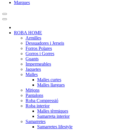
Marques
ROBA HOME
Armilles
Dessuadores i Jerseis
Forros Polares
Gorros i Gorres
Guants
Impermeables
Jaquetes
Malles
Malles curtes
Malles llargues
Mitjons
Pantalons
Roba Compressió
Roba interior
Malles tèrmiques
Samarreta interior
Samarretes
Samarretes lifestyle