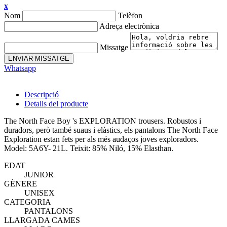
x
Nom
Telèfon
Adreça electrònica
Missatge
ENVIAR MISSATGE
Whatsapp
Descripció
Detalls del producte
The North Face Boy 's EXPLORATION trousers. Robustos i
duradors, però també suaus i elàstics, els pantalons The North Face
Exploration estan fets per als més audaços joves exploradors.
Model: 5A6Y- 21L. Teixit: 85% Niló, 15% Elasthan.
EDAT
JUNIOR
GÈNERE
UNISEX
CATEGORIA
PANTALONS
LLARGADA CAMES