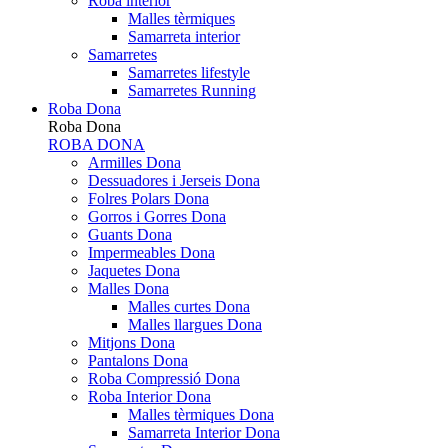
Roba interior
Malles tèrmiques
Samarreta interior
Samarretes
Samarretes lifestyle
Samarretes Running
Roba Dona
Roba Dona
ROBA DONA
Armilles Dona
Dessuadores i Jerseis Dona
Folres Polars Dona
Gorros i Gorres Dona
Guants Dona
Impermeables Dona
Jaquetes Dona
Malles Dona
Malles curtes Dona
Malles llargues Dona
Mitjons Dona
Pantalons Dona
Roba Compressió Dona
Roba Interior Dona
Malles tèrmiques Dona
Samarreta Interior Dona