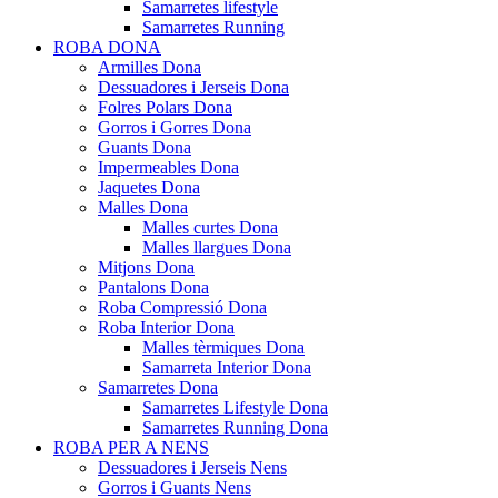
Samarretes lifestyle
Samarretes Running
ROBA DONA
Armilles Dona
Dessuadores i Jerseis Dona
Folres Polars Dona
Gorros i Gorres Dona
Guants Dona
Impermeables Dona
Jaquetes Dona
Malles Dona
Malles curtes Dona
Malles llargues Dona
Mitjons Dona
Pantalons Dona
Roba Compressió Dona
Roba Interior Dona
Malles tèrmiques Dona
Samarreta Interior Dona
Samarretes Dona
Samarretes Lifestyle Dona
Samarretes Running Dona
ROBA PER A NENS
Dessuadores i Jerseis Nens
Gorros i Guants Nens