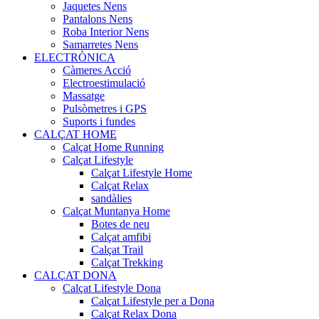
Jaquetes Nens
Pantalons Nens
Roba Interior Nens
Samarretes Nens
ELECTRÒNICA
Càmeres Acció
Electroestimulació
Massatge
Pulsòmetres i GPS
Suports i fundes
CALÇAT HOME
Calçat Home Running
Calçat Lifestyle
Calçat Lifestyle Home
Calçat Relax
sandàlies
Calçat Muntanya Home
Botes de neu
Calçat amfibi
Calçat Trail
Calçat Trekking
CALÇAT DONA
Calçat Lifestyle Dona
Calçat Lifestyle per a Dona
Calçat Relax Dona