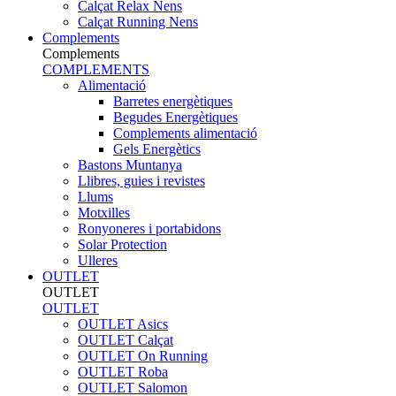
Calçat Relax Nens
Calçat Running Nens
Complements
Complements
COMPLEMENTS
Alimentació
Barretes energètiques
Begudes Energètiques
Complements alimentació
Gels Energètics
Bastons Muntanya
Llibres, guies i revistes
Llums
Motxilles
Ronyoneres i portabidons
Solar Protection
Ulleres
OUTLET
OUTLET
OUTLET
OUTLET Asics
OUTLET Calçat
OUTLET On Running
OUTLET Roba
OUTLET Salomon