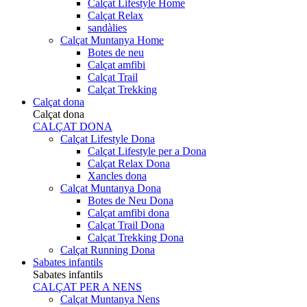
Calçat Lifestyle Home
Calçat Relax
sandàlies
Calçat Muntanya Home
Botes de neu
Calçat amfibi
Calçat Trail
Calçat Trekking
Calçat dona
Calçat dona
CALÇAT DONA
Calçat Lifestyle Dona
Calçat Lifestyle per a Dona
Calçat Relax Dona
Xancles dona
Calçat Muntanya Dona
Botes de Neu Dona
Calçat amfibi dona
Calçat Trail Dona
Calçat Trekking Dona
Calçat Running Dona
Sabates infantils
Sabates infantils
CALÇAT PER A NENS
Calçat Muntanya Nens