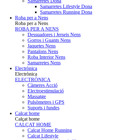
Samarretes Dona
Samarretes Lifestyle Dona
Samarretes Running Dona
Roba per a Nens
Roba per a Nens
ROBA PER A NENS
Dessuadores i Jerseis Nens
Gorros i Guants Nens
Jaquetes Nens
Pantalons Nens
Roba Interior Nens
Samarretes Nens
Electrònica
Electrònica
ELECTRÒNICA
Càmeres Acció
Electroestimulació
Massatge
Pulsòmetres i GPS
Suports i fundes
Calçat home
Calçat home
CALÇAT HOME
Calçat Home Running
Calçat Lifestyle