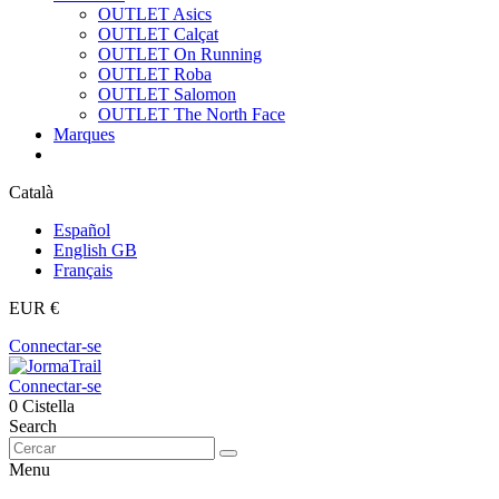
OUTLET Asics
OUTLET Calçat
OUTLET On Running
OUTLET Roba
OUTLET Salomon
OUTLET The North Face
Marques
Català
Español
English GB
Français
EUR €
Connectar-se
Connectar-se
0
Cistella
Search
Menu