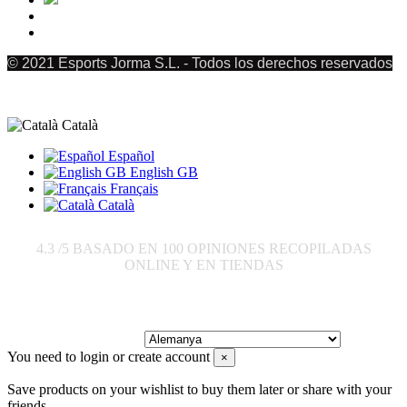
© 2021 Esports Jorma S.L. - Todos los derechos reservados
Català
Español
English GB
Français
Català
4.3
/5 BASADO EN
100
OPINIONES RECOPILADAS
ONLINE Y EN TIENDAS
Enviar a:
You need to login or create account
×
Save products on your wishlist to buy them later or share with your
friends.