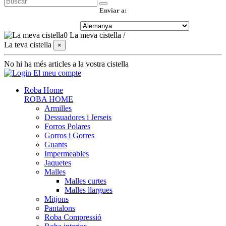
Enviar a:
0
La meva cistella
/
La teva cistella
×
No hi ha més articles a la vostra cistella
El meu compte
Roba Home
ROBA HOME
Armilles
Dessuadores i Jerseis
Forros Polares
Gorros i Gorres
Guants
Impermeables
Jaquetes
Malles
Malles curtes
Malles llargues
Mitjons
Pantalons
Roba Compressió