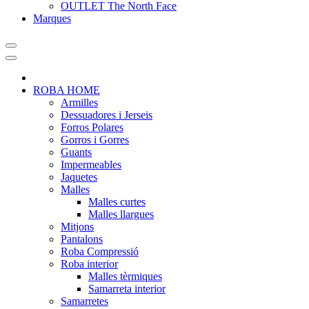
OUTLET The North Face
Marques
ROBA HOME
Armilles
Dessuadores i Jerseis
Forros Polares
Gorros i Gorres
Guants
Impermeables
Jaquetes
Malles
Malles curtes
Malles llargues
Mitjons
Pantalons
Roba Compressió
Roba interior
Malles tèrmiques
Samarreta interior
Samarretes