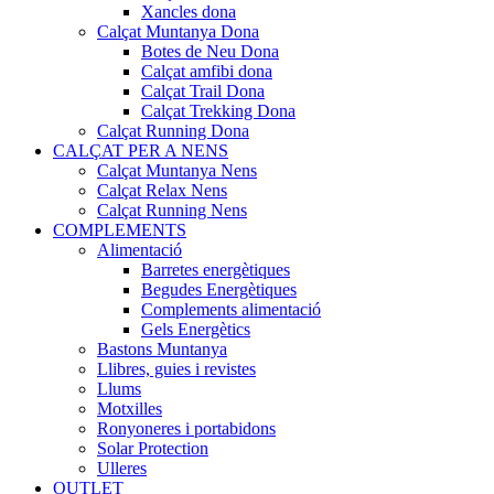
Xancles dona
Calçat Muntanya Dona
Botes de Neu Dona
Calçat amfibi dona
Calçat Trail Dona
Calçat Trekking Dona
Calçat Running Dona
CALÇAT PER A NENS
Calçat Muntanya Nens
Calçat Relax Nens
Calçat Running Nens
COMPLEMENTS
Alimentació
Barretes energètiques
Begudes Energètiques
Complements alimentació
Gels Energètics
Bastons Muntanya
Llibres, guies i revistes
Llums
Motxilles
Ronyoneres i portabidons
Solar Protection
Ulleres
OUTLET