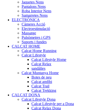
Jaquetes Nens
Pantalons Nens
Roba Interior Nens
Samarretes Nens
ELECTRÒNICA
Càmeres Acció
Electroestimulació
Massatge
Pulsòmetres i GPS
Suports i fundes
CALÇAT HOME
Calçat Home Running
Calçat Lifestyle
Calçat Lifestyle Home
Calçat Relax
sandàlies
Calçat Muntanya Home
Botes de neu
Calçat amfibi
Calçat Trail
Calçat Trekking
CALÇAT DONA
Calçat Lifestyle Dona
Calçat Lifestyle per a Dona
Calçat Relax Dona