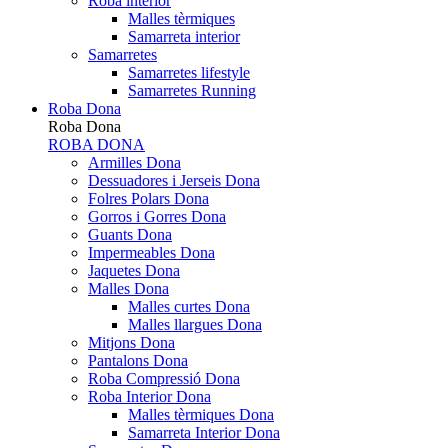
Roba interior
Malles tèrmiques
Samarreta interior
Samarretes
Samarretes lifestyle
Samarretes Running
Roba Dona
Roba Dona
ROBA DONA
Armilles Dona
Dessuadores i Jerseis Dona
Folres Polars Dona
Gorros i Gorres Dona
Guants Dona
Impermeables Dona
Jaquetes Dona
Malles Dona
Malles curtes Dona
Malles llargues Dona
Mitjons Dona
Pantalons Dona
Roba Compressió Dona
Roba Interior Dona
Malles tèrmiques Dona
Samarreta Interior Dona