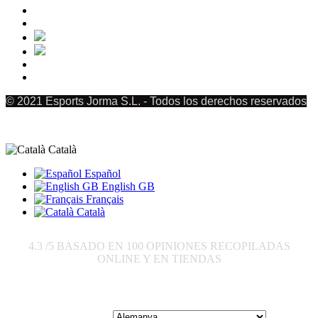
© 2021 Esports Jorma S.L. - Todos los derechos reservados
Català
Español
English GB
Français
Català
4.3
/5 BASADO EN
100
OPINIONES RECOPILADAS
ONLINE Y EN TIENDAS
Enviar a: