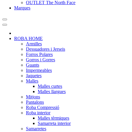
OUTLET The North Face
Marques
ROBA HOME
Armilles
Dessuadores i Jerseis
Forros Polares
Gorros i Gorres
Guants
Impermeables
Jaquetes
Malles
Malles curtes
Malles llargues
Mitjons
Pantalons
Roba Compressió
Roba interior
Malles tèrmiques
Samarreta interior
Samarretes