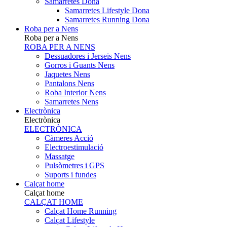
Samarretes Dona
Samarretes Lifestyle Dona
Samarretes Running Dona
Roba per a Nens
Roba per a Nens
ROBA PER A NENS
Dessuadores i Jerseis Nens
Gorros i Guants Nens
Jaquetes Nens
Pantalons Nens
Roba Interior Nens
Samarretes Nens
Electrònica
Electrònica
ELECTRÒNICA
Càmeres Acció
Electroestimulació
Massatge
Pulsòmetres i GPS
Suports i fundes
Calçat home
Calçat home
CALÇAT HOME
Calçat Home Running
Calçat Lifestyle