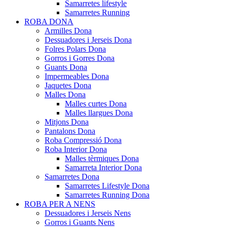
Samarretes lifestyle
Samarretes Running
ROBA DONA
Armilles Dona
Dessuadores i Jerseis Dona
Folres Polars Dona
Gorros i Gorres Dona
Guants Dona
Impermeables Dona
Jaquetes Dona
Malles Dona
Malles curtes Dona
Malles llargues Dona
Mitjons Dona
Pantalons Dona
Roba Compressió Dona
Roba Interior Dona
Malles tèrmiques Dona
Samarreta Interior Dona
Samarretes Dona
Samarretes Lifestyle Dona
Samarretes Running Dona
ROBA PER A NENS
Dessuadores i Jerseis Nens
Gorros i Guants Nens