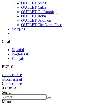
OUTLET Asics
OUTLET Calçat
OUTLET On Running
OUTLET Roba
OUTLET Salomon
OUTLET The North Face
Marques
Català
Español
English GB
Français
EUR €
Connectar-se
Connectar-se
0
Cistella
Search
Menu