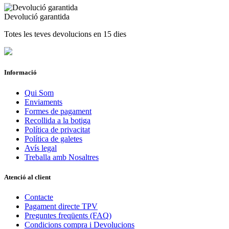
Devolució garantida
Totes les teves devolucions en 15 dies
Informació
Qui Som
Enviaments
Formes de pagament
Recollida a la botiga
Política de privacitat
Política de galetes
Avís legal
Treballa amb Nosaltres
Atenció al client
Contacte
Pagament directe TPV
Preguntes freqüents (FAQ)
Condicions compra i Devolucions