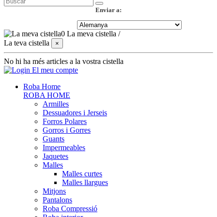
Enviar a:
0
La meva cistella
/
La teva cistella
×
No hi ha més articles a la vostra cistella
El meu compte
Roba Home
ROBA HOME
Armilles
Dessuadores i Jerseis
Forros Polares
Gorros i Gorres
Guants
Impermeables
Jaquetes
Malles
Malles curtes
Malles llargues
Mitjons
Pantalons
Roba Compressió