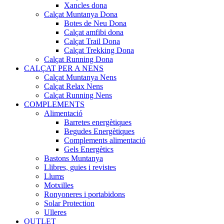
Xancles dona
Calçat Muntanya Dona
Botes de Neu Dona
Calçat amfibi dona
Calçat Trail Dona
Calçat Trekking Dona
Calçat Running Dona
CALÇAT PER A NENS
Calçat Muntanya Nens
Calçat Relax Nens
Calçat Running Nens
COMPLEMENTS
Alimentació
Barretes energètiques
Begudes Energètiques
Complements alimentació
Gels Energètics
Bastons Muntanya
Llibres, guies i revistes
Llums
Motxilles
Ronyoneres i portabidons
Solar Protection
Ulleres
OUTLET