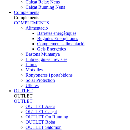
Calçat Relax Nens
Calçat Running Nens
Complements
Complements
COMPLEMENTS
Alimentació
Barretes energètiques
Begudes Energètiques
Complements alimentació
Gels Energètics
Bastons Muntanya
Llibres, guies i revistes
Llums
Motxilles
Ronyoneres i portabidons
Solar Protection
Ulleres
OUTLET
OUTLET
OUTLET
OUTLET Asics
OUTLET Calçat
OUTLET On Running
OUTLET Roba
OUTLET Salomon