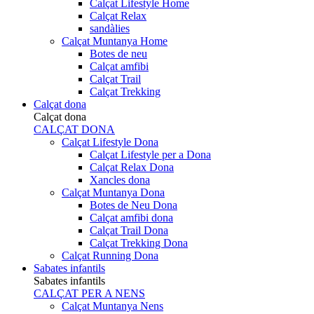
Calçat Lifestyle Home
Calçat Relax
sandàlies
Calçat Muntanya Home
Botes de neu
Calçat amfibi
Calçat Trail
Calçat Trekking
Calçat dona
Calçat dona
CALÇAT DONA
Calçat Lifestyle Dona
Calçat Lifestyle per a Dona
Calçat Relax Dona
Xancles dona
Calçat Muntanya Dona
Botes de Neu Dona
Calçat amfibi dona
Calçat Trail Dona
Calçat Trekking Dona
Calçat Running Dona
Sabates infantils
Sabates infantils
CALÇAT PER A NENS
Calçat Muntanya Nens