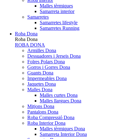
Roba interior
Malles tèrmiques
Samarreta interior
Samarretes
Samarretes lifestyle
Samarretes Running
Roba Dona
Roba Dona
ROBA DONA
Armilles Dona
Dessuadores i Jerseis Dona
Folres Polars Dona
Gorros i Gorres Dona
Guants Dona
Impermeables Dona
Jaquetes Dona
Malles Dona
Malles curtes Dona
Malles llargues Dona
Mitjons Dona
Pantalons Dona
Roba Compressió Dona
Roba Interior Dona
Malles tèrmiques Dona
Samarreta Interior Dona