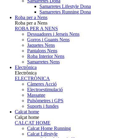
Samarretes Dona
Samarretes Lifestyle Dona
Samarretes Running Dona
Roba per a Nens
Roba per a Nens
ROBA PER A NENS
Dessuadores i Jerseis Nens
Gorros i Guants Nens
Jaquetes Nens
Pantalons Nens
Roba Interior Nens
Samarretes Nens
Electrònica
Electrònica
ELECTRÒNICA
Càmeres Acció
Electroestimulació
Massatge
Pulsòmetres i GPS
Suports i fundes
Calçat home
Calçat home
CALÇAT HOME
Calçat Home Running
Calçat Lifestyle