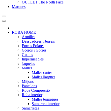
OUTLET The North Face
Marques
ROBA HOME
Armilles
Dessuadores i Jerseis
Forros Polares
Gorros i Gorres
Guants
Impermeables
Jaquetes
Malles
Malles curtes
Malles llargues
Mitjons
Pantalons
Roba Compressió
Roba interior
Malles tèrmiques
Samarreta interior
Samarretes