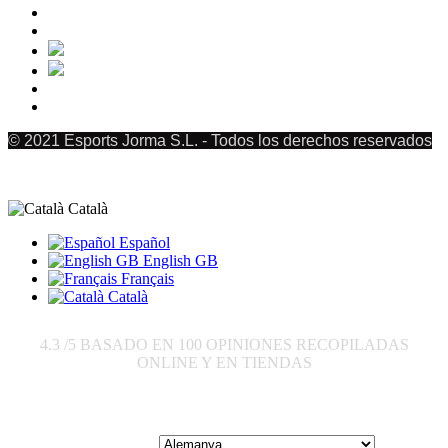
© 2021 Esports Jorma S.L. - Todos los derechos reservados
Català
Español
English GB
Français
Català
4.3
/5 BASADO EN
100
OPINIONES RECOPILADAS
ONLINE Y EN TIENDAS
Enviar a: