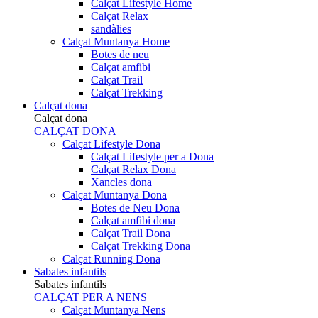
Calçat Lifestyle Home
Calçat Relax
sandàlies
Calçat Muntanya Home
Botes de neu
Calçat amfibi
Calçat Trail
Calçat Trekking
Calçat dona
Calçat dona
CALÇAT DONA
Calçat Lifestyle Dona
Calçat Lifestyle per a Dona
Calçat Relax Dona
Xancles dona
Calçat Muntanya Dona
Botes de Neu Dona
Calçat amfibi dona
Calçat Trail Dona
Calçat Trekking Dona
Calçat Running Dona
Sabates infantils
Sabates infantils
CALÇAT PER A NENS
Calçat Muntanya Nens