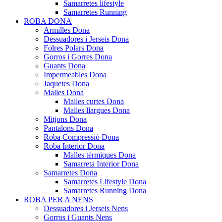
Samarretes lifestyle
Samarretes Running
ROBA DONA
Armilles Dona
Dessuadores i Jerseis Dona
Folres Polars Dona
Gorros i Gorres Dona
Guants Dona
Impermeables Dona
Jaquetes Dona
Malles Dona
Malles curtes Dona
Malles llargues Dona
Mitjons Dona
Pantalons Dona
Roba Compressió Dona
Roba Interior Dona
Malles tèrmiques Dona
Samarreta Interior Dona
Samarretes Dona
Samarretes Lifestyle Dona
Samarretes Running Dona
ROBA PER A NENS
Dessuadores i Jerseis Nens
Gorros i Guants Nens