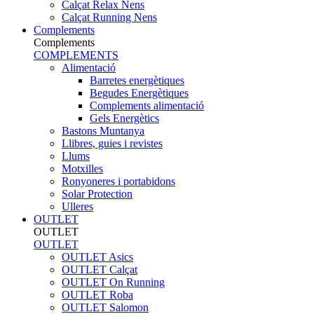
Calçat Relax Nens
Calçat Running Nens
Complements
Complements
COMPLEMENTS
Alimentació
Barretes energètiques
Begudes Energètiques
Complements alimentació
Gels Energètics
Bastons Muntanya
Llibres, guies i revistes
Llums
Motxilles
Ronyoneres i portabidons
Solar Protection
Ulleres
OUTLET
OUTLET
OUTLET
OUTLET Asics
OUTLET Calçat
OUTLET On Running
OUTLET Roba
OUTLET Salomon