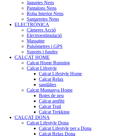
Jaquetes Nens
Pantalons Nens
Roba Interior Nens
Samarretes Nens
ELECTRÒNICA
Càmeres Acció
Electroestimulació
Massatge
Pulsòmetres i GPS
Suports i fundes
CALÇAT HOME
Calçat Home Running
Calçat Lifestyle
Calçat Lifestyle Home
Calçat Relax
sandàlies
Calçat Muntanya Home
Botes de neu
Calçat amfibi
Calçat Trail
Calçat Trekking
CALÇAT DONA
Calçat Lifestyle Dona
Calçat Lifestyle per a Dona
Calçat Relax Dona