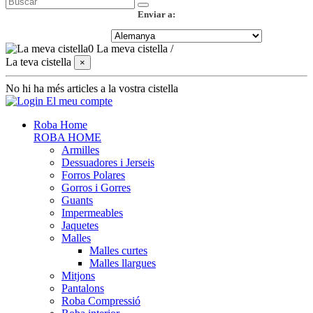
Enviar a:
0
La meva cistella
/
La teva cistella
×
No hi ha més articles a la vostra cistella
El meu compte
Roba Home
ROBA HOME
Armilles
Dessuadores i Jerseis
Forros Polares
Gorros i Gorres
Guants
Impermeables
Jaquetes
Malles
Malles curtes
Malles llargues
Mitjons
Pantalons
Roba Compressió