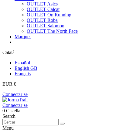
OUTLET Asics
OUTLET Calçat
OUTLET On Running
OUTLET Roba
OUTLET Salomon
OUTLET The North Face
Marques
Català
Español
English GB
Français
EUR €
Connectar-se
Connectar-se
0
Cistella
Search
Menu