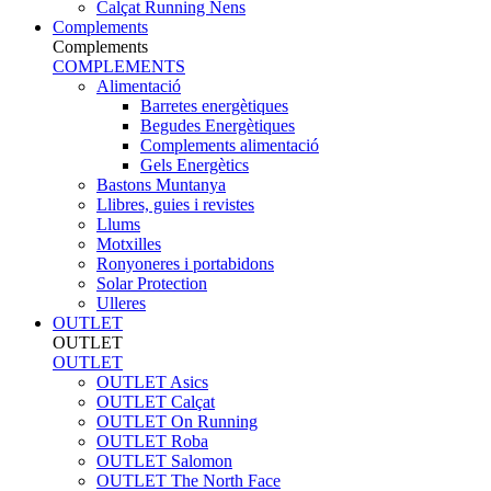
Calçat Running Nens
Complements
Complements
COMPLEMENTS
Alimentació
Barretes energètiques
Begudes Energètiques
Complements alimentació
Gels Energètics
Bastons Muntanya
Llibres, guies i revistes
Llums
Motxilles
Ronyoneres i portabidons
Solar Protection
Ulleres
OUTLET
OUTLET
OUTLET
OUTLET Asics
OUTLET Calçat
OUTLET On Running
OUTLET Roba
OUTLET Salomon
OUTLET The North Face