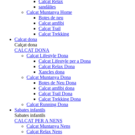
Calçat Relax
sandàlies
Calçat Muntanya Home
Botes de neu
Calçat amfibi
Calçat Trail
Calçat Trekking
Calçat dona
Calçat dona
CALÇAT DONA
Calçat Lifestyle Dona
Calçat Lifestyle per a Dona
Calçat Relax Dona
Xancles dona
Calçat Muntanya Dona
Botes de Neu Dona
Calçat amfibi dona
Calçat Trail Dona
Calçat Trekking Dona
Calçat Running Dona
Sabates infantils
Sabates infantils
CALÇAT PER A NENS
Calçat Muntanya Nens
Calçat Relax Nens