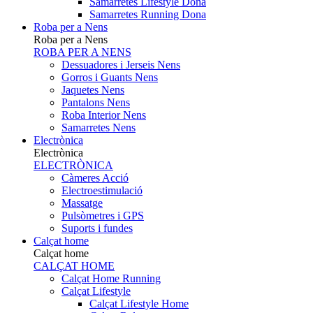
Samarretes Lifestyle Dona
Samarretes Running Dona
Roba per a Nens
Roba per a Nens
ROBA PER A NENS
Dessuadores i Jerseis Nens
Gorros i Guants Nens
Jaquetes Nens
Pantalons Nens
Roba Interior Nens
Samarretes Nens
Electrònica
Electrònica
ELECTRÒNICA
Càmeres Acció
Electroestimulació
Massatge
Pulsòmetres i GPS
Suports i fundes
Calçat home
Calçat home
CALÇAT HOME
Calçat Home Running
Calçat Lifestyle
Calçat Lifestyle Home