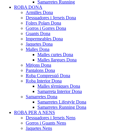
Samarretes Running
ROBA DONA
Armilles Dona
Dessuadores i Jerseis Dona
Folres Polars Dona
Gorros i Gorres Dona
Guants Dona
Impermeables Dona
Jaquetes Dona
Malles Dona
Malles curtes Dona
Malles llargues Dona
Mitjons Dona
Pantalons Dona
Roba Compressió Dona
Roba Interior Dona
Malles tèrmiques Dona
Samarreta Interior Dona
Samarretes Dona
Samarretes Lifestyle Dona
Samarretes Running Dona
ROBA PER A NENS
Dessuadores i Jerseis Nens
Gorros i Guants Nens
Jaquetes Nens