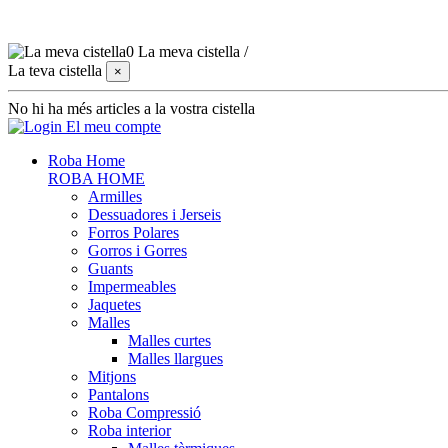
0
La meva cistella
/
La teva cistella
×
No hi ha més articles a la vostra cistella
El meu compte
Roba Home
ROBA HOME
Armilles
Dessuadores i Jerseis
Forros Polares
Gorros i Gorres
Guants
Impermeables
Jaquetes
Malles
Malles curtes
Malles llargues
Mitjons
Pantalons
Roba Compressió
Roba interior