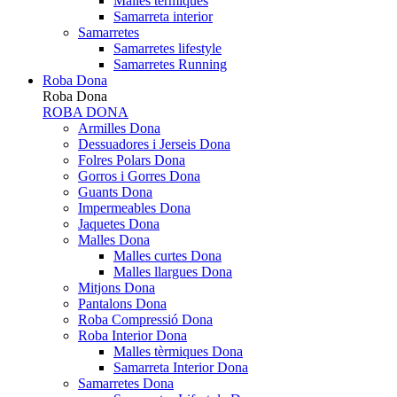
Malles tèrmiques
Samarreta interior
Samarretes
Samarretes lifestyle
Samarretes Running
Roba Dona
Roba Dona
ROBA DONA
Armilles Dona
Dessuadores i Jerseis Dona
Folres Polars Dona
Gorros i Gorres Dona
Guants Dona
Impermeables Dona
Jaquetes Dona
Malles Dona
Malles curtes Dona
Malles llargues Dona
Mitjons Dona
Pantalons Dona
Roba Compressió Dona
Roba Interior Dona
Malles tèrmiques Dona
Samarreta Interior Dona
Samarretes Dona