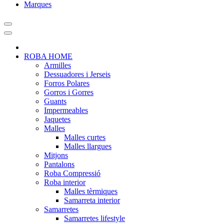
Marques
ROBA HOME
Armilles
Dessuadores i Jerseis
Forros Polares
Gorros i Gorres
Guants
Impermeables
Jaquetes
Malles
Malles curtes
Malles llargues
Mitjons
Pantalons
Roba Compressió
Roba interior
Malles tèrmiques
Samarreta interior
Samarretes
Samarretes lifestyle