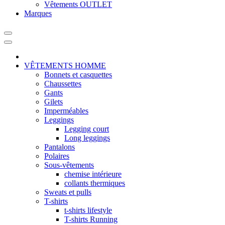
Vêtements OUTLET
Marques
VÊTEMENTS HOMME
Bonnets et casquettes
Chaussettes
Gants
Gilets
Imperméables
Leggings
Legging court
Long leggings
Pantalons
Polaires
Sous-vêtements
chemise intérieure
collants thermiques
Sweats et pulls
T-shirts
t-shirts lifestyle
T-shirts Running