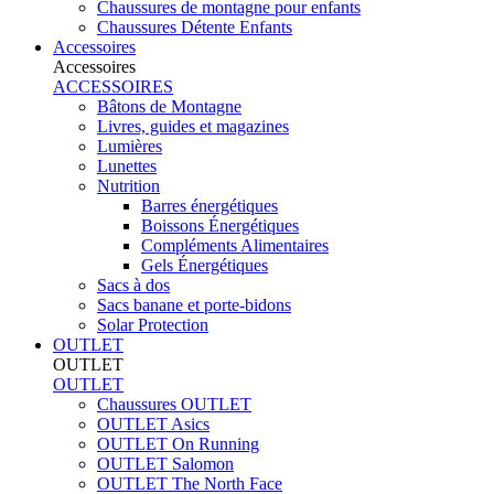
Chaussures de montagne pour enfants
Chaussures Détente Enfants
Accessoires
Accessoires
ACCESSOIRES
Bâtons de Montagne
Livres, guides et magazines
Lumières
Lunettes
Nutrition
Barres énergétiques
Boissons Énergétiques
Compléments Alimentaires
Gels Énergétiques
Sacs à dos
Sacs banane et porte-bidons
Solar Protection
OUTLET
OUTLET
OUTLET
Chaussures OUTLET
OUTLET Asics
OUTLET On Running
OUTLET Salomon
OUTLET The North Face