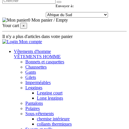
Envoyer à:
0
Mon panier
/
Empty
Your cart
×
Il n'y a plus d'articles dans votre panier
Mon compte
Vêtements d'homme
VÊTEMENTS HOMME
Bonnets et casquettes
Chaussettes
Gants
Gilets
Imperméables
Leggings
Legging court
Long leggings
Pantalons
Polaires
Sous-vêtements
chemise intérieure
collants thermiques