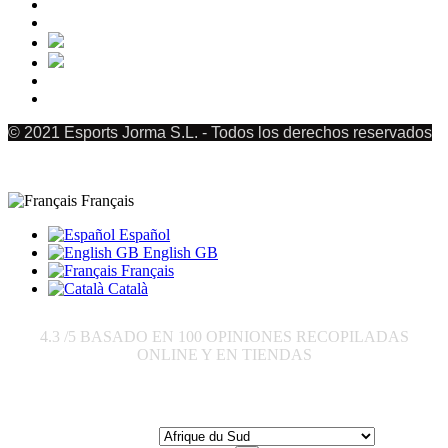
© 2021 Esports Jorma S.L. - Todos los derechos reservados
Français
Español
English GB
Français
Català
4.3
/5 BASADO EN
100
OPINIONES RECOPILADAS
ONLINE Y EN TIENDAS
Envoyer à: