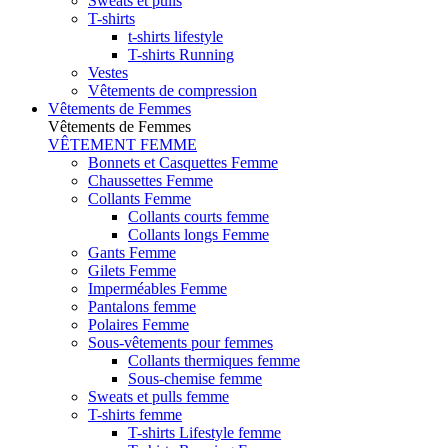
Sweats et pulls
T-shirts
t-shirts lifestyle
T-shirts Running
Vestes
Vêtements de compression
Vêtements de Femmes
Vêtements de Femmes
VÊTEMENT FEMME
Bonnets et Casquettes Femme
Chaussettes Femme
Collants Femme
Collants courts femme
Collants longs Femme
Gants Femme
Gilets Femme
Imperméables Femme
Pantalons femme
Polaires Femme
Sous-vêtements pour femmes
Collants thermiques femme
Sous-chemise femme
Sweats et pulls femme
T-shirts femme
T-shirts Lifestyle femme