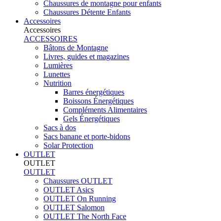
Chaussures de montagne pour enfants
Chaussures Détente Enfants
Accessoires
Accessoires
ACCESSOIRES
Bâtons de Montagne
Livres, guides et magazines
Lumières
Lunettes
Nutrition
Barres énergétiques
Boissons Énergétiques
Compléments Alimentaires
Gels Énergétiques
Sacs à dos
Sacs banane et porte-bidons
Solar Protection
OUTLET
OUTLET
OUTLET
Chaussures OUTLET
OUTLET Asics
OUTLET On Running
OUTLET Salomon
OUTLET The North Face