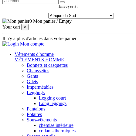
Envoyer à:
0
Mon panier
/
Empty
Your cart
×
Il n'y a plus d'articles dans votre panier
Mon compte
Vêtements d'homme
VÊTEMENTS HOMME
Bonnets et casquettes
Chaussettes
Gants
Gilets
Imperméables
Leggings
Legging court
Long leggings
Pantalons
Polaires
Sous-vêtements
chemise intérieure
collants thermiques