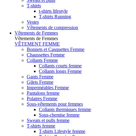
Sweats et pulls
T-shirts
t-shirts lifestyle
T-shirts Running
Vestes
Vêtements de compression
Vêtements de Femmes
Vêtements de Femmes
VÊTEMENT FEMME
Bonnets et Casquettes Femme
Chaussettes Femme
Collants Femme
Collants courts femme
Collants longs Femme
Gants Femme
Gilets Femme
Imperméables Femme
Pantalons femme
Polaires Femme
Sous-vêtements pour femmes
Collants thermiques femme
Sous-chemise femme
Sweats et pulls femme
T-shirts femme
T-shirts Lifestyle femme