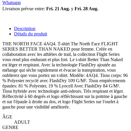
Whatsapp
Livraison prévue entre:
Fri. 21 Aug.
y
Fri. 28 Aug.
Description
Détails du produit
THE NORTH FACE 4AQ4. T-shirt The North Face FLIGHT
SERIES BETTER THAN NAKED pour femme. Créée en
collaboration avec les athlètes de trail, la collection Flight Series
vous rend plus endurant et plus fort. Le t-shirt Better Than Naked
est léger et respirant. Avec la technologie FlashDry ajoutée au
mélange qui sèche rapidement et évacue la transpiration, vous
oublierez que vous portez un t-shirt. Modèle: 4AQ4. Tissu corps: 96
% Polyester recyclé avec FlashDry 109 G/M². Tissu empiècements
épaules: 81 % Polyester, 19 % Lyocell Avec FlashDry 84 G/M².
Tissu hybride avec technologie anti-odeurs. Très respirant et léger.
Réflectivité à 60 degrés et logo réfléchissant sur la poitrine à gauche
et sur l'épaule à droite au dos, et logo Flight Series sur l'ourlet à
gauche pour une visibilité améliorée.
ÂGE
ADULT
GENRE