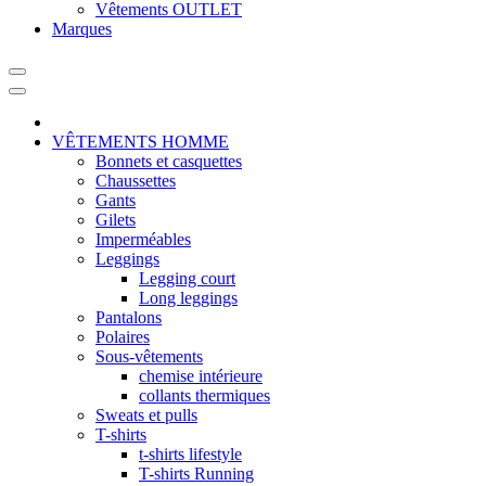
Vêtements OUTLET
Marques
VÊTEMENTS HOMME
Bonnets et casquettes
Chaussettes
Gants
Gilets
Imperméables
Leggings
Legging court
Long leggings
Pantalons
Polaires
Sous-vêtements
chemise intérieure
collants thermiques
Sweats et pulls
T-shirts
t-shirts lifestyle
T-shirts Running