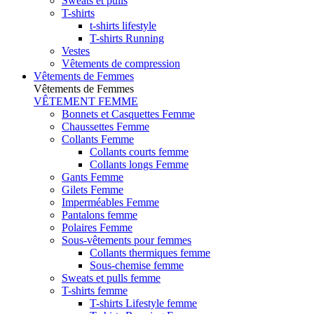
Sweats et pulls
T-shirts
t-shirts lifestyle
T-shirts Running
Vestes
Vêtements de compression
Vêtements de Femmes
Vêtements de Femmes
VÊTEMENT FEMME
Bonnets et Casquettes Femme
Chaussettes Femme
Collants Femme
Collants courts femme
Collants longs Femme
Gants Femme
Gilets Femme
Imperméables Femme
Pantalons femme
Polaires Femme
Sous-vêtements pour femmes
Collants thermiques femme
Sous-chemise femme
Sweats et pulls femme
T-shirts femme
T-shirts Lifestyle femme