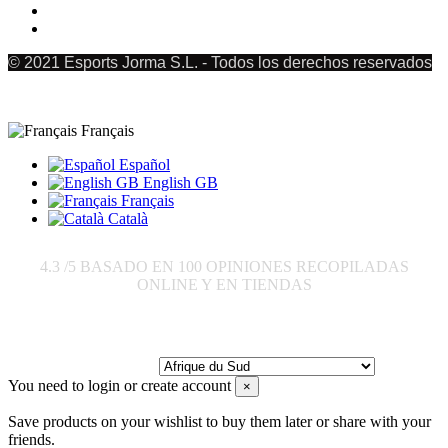
© 2021 Esports Jorma S.L. - Todos los derechos reservados
Français
Español
English GB
Français
Català
4.3
/5 BASADO EN
100
OPINIONES RECOPILADAS
ONLINE Y EN TIENDAS
Envoyer à:
You need to login or create account
×
Save products on your wishlist to buy them later or share with your
friends.