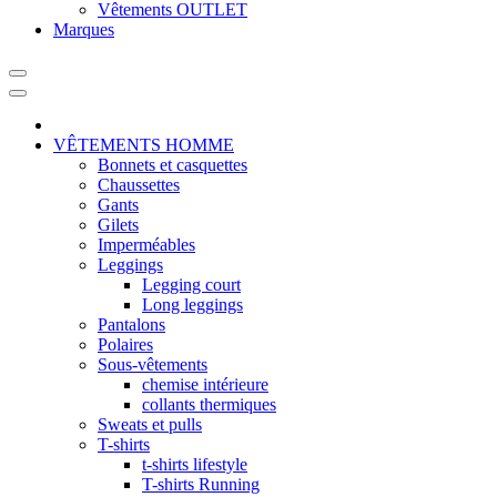
Vêtements OUTLET
Marques
VÊTEMENTS HOMME
Bonnets et casquettes
Chaussettes
Gants
Gilets
Imperméables
Leggings
Legging court
Long leggings
Pantalons
Polaires
Sous-vêtements
chemise intérieure
collants thermiques
Sweats et pulls
T-shirts
t-shirts lifestyle
T-shirts Running