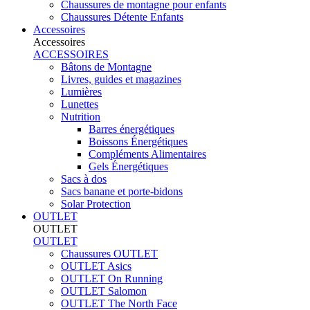
Chaussures de montagne pour enfants
Chaussures Détente Enfants
Accessoires
Accessoires
ACCESSOIRES
Bâtons de Montagne
Livres, guides et magazines
Lumières
Lunettes
Nutrition
Barres énergétiques
Boissons Énergétiques
Compléments Alimentaires
Gels Énergétiques
Sacs à dos
Sacs banane et porte-bidons
Solar Protection
OUTLET
OUTLET
OUTLET
Chaussures OUTLET
OUTLET Asics
OUTLET On Running
OUTLET Salomon
OUTLET The North Face