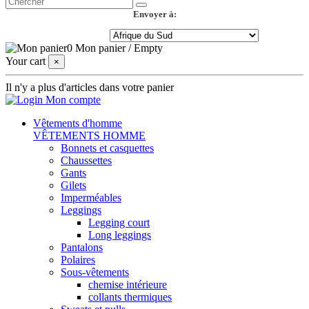
Envoyer à:
0
Mon panier
/
Empty
Your cart
×
Il n'y a plus d'articles dans votre panier
Mon compte
Vêtements d'homme
VÊTEMENTS HOMME
Bonnets et casquettes
Chaussettes
Gants
Gilets
Imperméables
Leggings
Legging court
Long leggings
Pantalons
Polaires
Sous-vêtements
chemise intérieure
collants thermiques