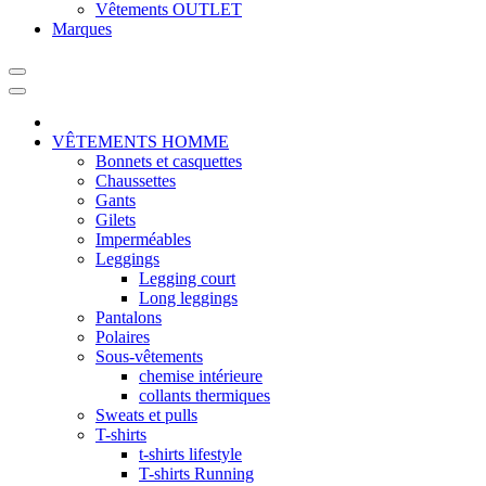
Vêtements OUTLET
Marques
VÊTEMENTS HOMME
Bonnets et casquettes
Chaussettes
Gants
Gilets
Imperméables
Leggings
Legging court
Long leggings
Pantalons
Polaires
Sous-vêtements
chemise intérieure
collants thermiques
Sweats et pulls
T-shirts
t-shirts lifestyle
T-shirts Running