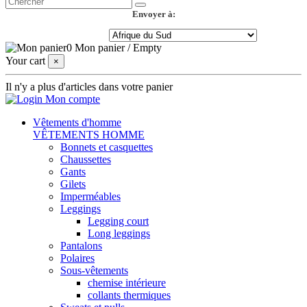
Envoyer à:
0
Mon panier
/
Empty
Your cart
×
Il n'y a plus d'articles dans votre panier
Mon compte
Vêtements d'homme
VÊTEMENTS HOMME
Bonnets et casquettes
Chaussettes
Gants
Gilets
Imperméables
Leggings
Legging court
Long leggings
Pantalons
Polaires
Sous-vêtements
chemise intérieure
collants thermiques