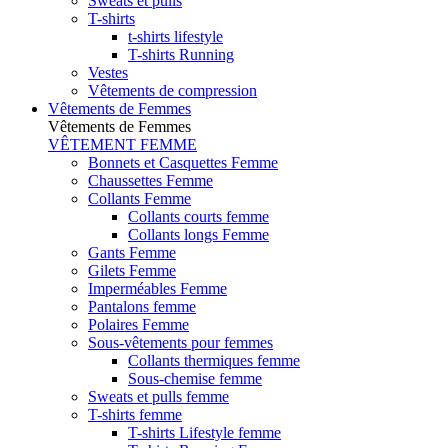
Sweats et pulls
T-shirts
t-shirts lifestyle
T-shirts Running
Vestes
Vêtements de compression
Vêtements de Femmes
Vêtements de Femmes
VÊTEMENT FEMME
Bonnets et Casquettes Femme
Chaussettes Femme
Collants Femme
Collants courts femme
Collants longs Femme
Gants Femme
Gilets Femme
Imperméables Femme
Pantalons femme
Polaires Femme
Sous-vêtements pour femmes
Collants thermiques femme
Sous-chemise femme
Sweats et pulls femme
T-shirts femme
T-shirts Lifestyle femme