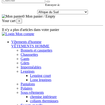
Envoyer à:
0
Mon panier
/
Empty
Your cart
×
Il n'y a plus d'articles dans votre panier
Mon compte
Vêtements d'homme
VÊTEMENTS HOMME
Bonnets et casquettes
Chaussettes
Gants
Gilets
Imperméables
Leggings
Legging court
Long leggings
Pantalons
Polaires
Sous-vêtements
chemise intérieure
collants thermiques