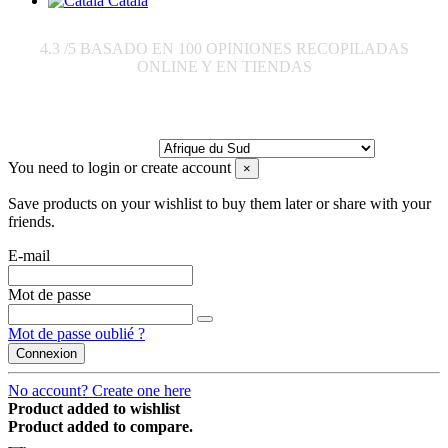
Català
4.3
/5 BASADO EN
100
OPINIONES RECOPILADAS
ONLINE Y EN TIENDAS
Envoyer à:
You need to login or create account
×
Save products on your wishlist to buy them later or share with your
friends.
E-mail
Mot de passe
Mot de passe oublié ?
Connexion
No account? Create one here
Product added to wishlist
Product added to compare.