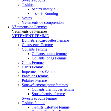
Sweats et pulls
T-shirts
t-shirts lifestyle
T-shirts Running
Vestes
Vêtements de compression
Vêtements de Femmes
Vêtements de Femmes
VÊTEMENT FEMME
Bonnets et Casquettes Femme
Chaussettes Femme
Collants Femme
Collants courts femme
Collants longs Femme
Gants Femme
Gilets Femme
Imperméables Femme
Pantalons femme
Polaires Femme
Sous-vêtements pour femmes
Collants thermiques femme
Sous-chemise femme
Sweats et pulls femme
T-shirts femme
T-shirts Lifestyle femme