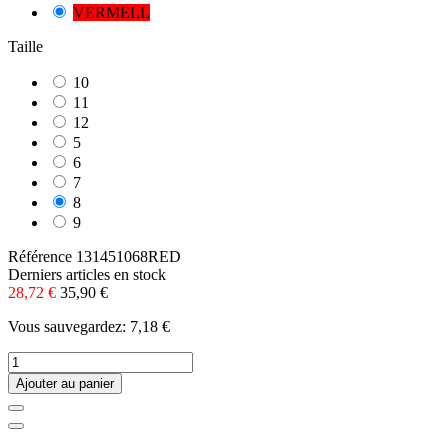
VERMELL
Taille
10
11
12
5
6
7
8
9
Référence
131451068RED
Derniers articles en stock
28,72 €
35,90 €
Vous sauvegardez: 7,18 €
Ajouter au panier