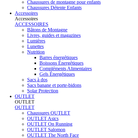
Chaussures de montagne pour enfants
Chaussures Détente Enfants
Accessoires
Accessoires
ACCESSOIRES
Bâtons de Montagne
Livres, guides et magazines
Lumières
Lunettes
Nutrition
Barres énergétiques
Boissons Énergétiques
Compléments Alimentaires
Gels Énergétiques
Sacs à dos
Sacs banane et porte-bidons
Solar Protection
OUTLET
OUTLET
OUTLET
Chaussures OUTLET
OUTLET Asics
OUTLET On Running
OUTLET Salomon
OUTLET The North Face