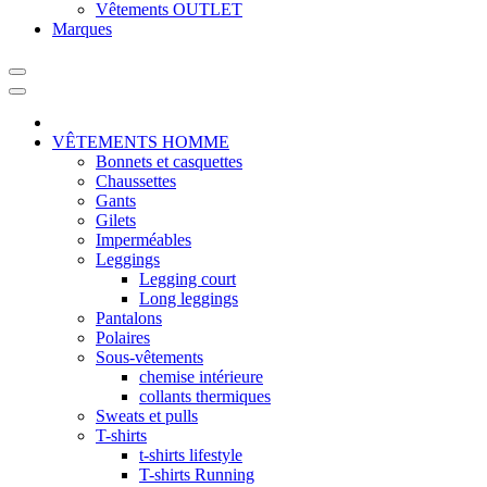
Vêtements OUTLET
Marques
VÊTEMENTS HOMME
Bonnets et casquettes
Chaussettes
Gants
Gilets
Imperméables
Leggings
Legging court
Long leggings
Pantalons
Polaires
Sous-vêtements
chemise intérieure
collants thermiques
Sweats et pulls
T-shirts
t-shirts lifestyle
T-shirts Running