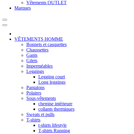
Vêtements OUTLET
Marques
VÊTEMENTS HOMME
Bonnets et casquettes
Chaussettes
Gants
Gilets
Imperméables
Leggings
Legging court
Long leggings
Pantalons
Polaires
Sous-vêtements
chemise intérieure
collants thermiques
Sweats et pulls
T-shirts
t-shirts lifestyle
T-shirts Running