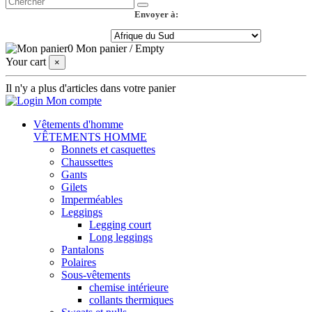
Envoyer à:
0
Mon panier
/
Empty
Your cart
×
Il n'y a plus d'articles dans votre panier
Mon compte
Vêtements d'homme
VÊTEMENTS HOMME
Bonnets et casquettes
Chaussettes
Gants
Gilets
Imperméables
Leggings
Legging court
Long leggings
Pantalons
Polaires
Sous-vêtements
chemise intérieure
collants thermiques