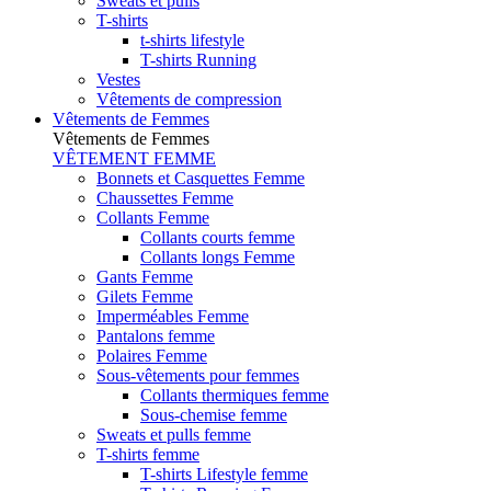
Sweats et pulls
T-shirts
t-shirts lifestyle
T-shirts Running
Vestes
Vêtements de compression
Vêtements de Femmes
Vêtements de Femmes
VÊTEMENT FEMME
Bonnets et Casquettes Femme
Chaussettes Femme
Collants Femme
Collants courts femme
Collants longs Femme
Gants Femme
Gilets Femme
Imperméables Femme
Pantalons femme
Polaires Femme
Sous-vêtements pour femmes
Collants thermiques femme
Sous-chemise femme
Sweats et pulls femme
T-shirts femme
T-shirts Lifestyle femme