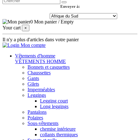
Envoyer à:
0
Mon panier
/
Empty
Your cart
×
Il n'y a plus d'articles dans votre panier
Mon compte
Vêtements d'homme
VÊTEMENTS HOMME
Bonnets et casquettes
Chaussettes
Gants
Gilets
Imperméables
Leggings
Legging court
Long leggings
Pantalons
Polaires
Sous-vêtements
chemise intérieure
collants thermiques