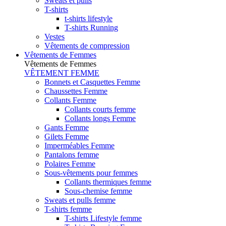
Sweats et pulls
T-shirts
t-shirts lifestyle
T-shirts Running
Vestes
Vêtements de compression
Vêtements de Femmes
Vêtements de Femmes
VÊTEMENT FEMME
Bonnets et Casquettes Femme
Chaussettes Femme
Collants Femme
Collants courts femme
Collants longs Femme
Gants Femme
Gilets Femme
Imperméables Femme
Pantalons femme
Polaires Femme
Sous-vêtements pour femmes
Collants thermiques femme
Sous-chemise femme
Sweats et pulls femme
T-shirts femme
T-shirts Lifestyle femme