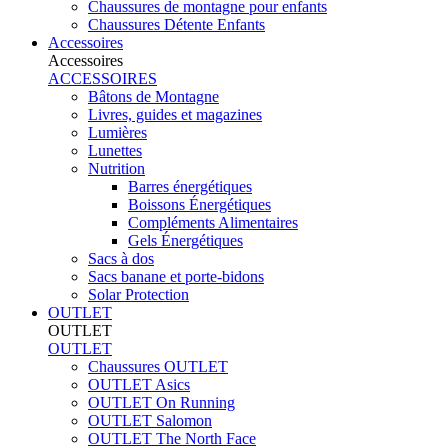
Chaussures de montagne pour enfants
Chaussures Détente Enfants
Accessoires
Accessoires
ACCESSOIRES
Bâtons de Montagne
Livres, guides et magazines
Lumières
Lunettes
Nutrition
Barres énergétiques
Boissons Énergétiques
Compléments Alimentaires
Gels Énergétiques
Sacs à dos
Sacs banane et porte-bidons
Solar Protection
OUTLET
OUTLET
OUTLET
Chaussures OUTLET
OUTLET Asics
OUTLET On Running
OUTLET Salomon
OUTLET The North Face