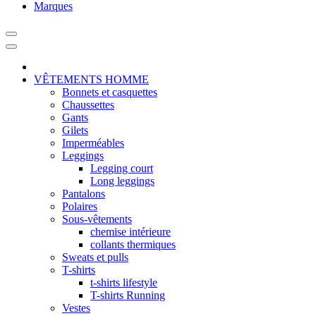
Marques
VÊTEMENTS HOMME
Bonnets et casquettes
Chaussettes
Gants
Gilets
Imperméables
Leggings
Legging court
Long leggings
Pantalons
Polaires
Sous-vêtements
chemise intérieure
collants thermiques
Sweats et pulls
T-shirts
t-shirts lifestyle
T-shirts Running
Vestes