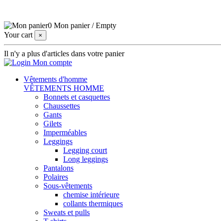
0
Mon panier
/
Empty
Your cart
×
Il n'y a plus d'articles dans votre panier
Mon compte
Vêtements d'homme
VÊTEMENTS HOMME
Bonnets et casquettes
Chaussettes
Gants
Gilets
Imperméables
Leggings
Legging court
Long leggings
Pantalons
Polaires
Sous-vêtements
chemise intérieure
collants thermiques
Sweats et pulls