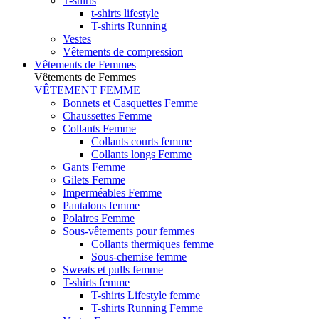
T-shirts
t-shirts lifestyle
T-shirts Running
Vestes
Vêtements de compression
Vêtements de Femmes
Vêtements de Femmes
VÊTEMENT FEMME
Bonnets et Casquettes Femme
Chaussettes Femme
Collants Femme
Collants courts femme
Collants longs Femme
Gants Femme
Gilets Femme
Imperméables Femme
Pantalons femme
Polaires Femme
Sous-vêtements pour femmes
Collants thermiques femme
Sous-chemise femme
Sweats et pulls femme
T-shirts femme
T-shirts Lifestyle femme
T-shirts Running Femme