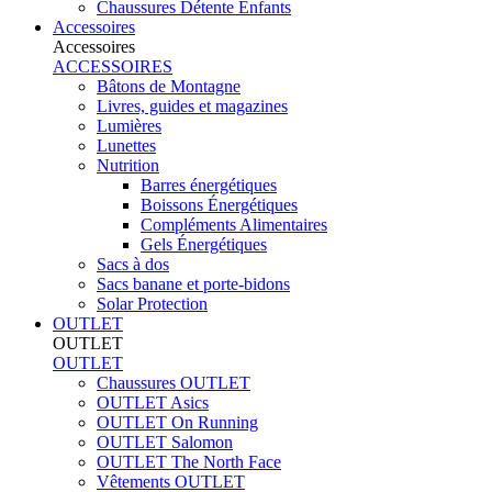
Chaussures Détente Enfants
Accessoires
Accessoires
ACCESSOIRES
Bâtons de Montagne
Livres, guides et magazines
Lumières
Lunettes
Nutrition
Barres énergétiques
Boissons Énergétiques
Compléments Alimentaires
Gels Énergétiques
Sacs à dos
Sacs banane et porte-bidons
Solar Protection
OUTLET
OUTLET
OUTLET
Chaussures OUTLET
OUTLET Asics
OUTLET On Running
OUTLET Salomon
OUTLET The North Face
Vêtements OUTLET