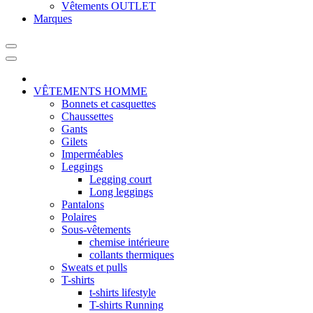
Vêtements OUTLET
Marques
VÊTEMENTS HOMME
Bonnets et casquettes
Chaussettes
Gants
Gilets
Imperméables
Leggings
Legging court
Long leggings
Pantalons
Polaires
Sous-vêtements
chemise intérieure
collants thermiques
Sweats et pulls
T-shirts
t-shirts lifestyle
T-shirts Running