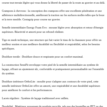
course tout-terrain légère qui vous donne la liberté de passer de la route au gravier et au-delà.
Crampons à chevrons : la conception des crampons offre une excellente pénétration et une
adhérence multidirectionnelle, améliorant la traction sur les surfaces molles telles que la boue
et la terre meuble. Contagrip pour course sur gravier.
Semelle intermédiaire Energy Foam Evo : mousse légère avec absorption et retour d'énergie
supérieurs. Réactivité et amorti pour un rebond résilient.
Tige en mesh technique, une structure qui fait varier le tissu de la chaussure pour offrir un
meilleur soutien et une meilleure durabilité ou flexibilité et respirabilité, selon les besoins
spécifiques.
Doublure textile : Doublure douce et respirante pour un confort maximal.
La construction SensiFit enveloppe votre pied de la semelle intermédiaire au système de
laçage, offrant un ajustement sûr, confortable et pratiquement personnalisable sur l'ensemble
du système.
Doublure intérieure OrthoLite : moulée pour s'adapter aux contours de votre pied, cette
semelle intérieure OrthoLite offre un amorti, une respirabilité et une durabilité supérieurs
pour améliorer le confort et les performances.
Lacets réguliers : Système de laçage traditionnel avec œillets.
Durabilité : Matériaux provenant de produits recyclés, tels que des bouteilles en PET ou des