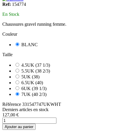
Ref:
154774
En Stock
Chaussures gravel running femme.
Couleur
BLANC
Taille
4.5UK (37 1/3)
5.5UK (38 2/3)
5UK (38)
6.5UK (40)
6UK (39 1/3)
7UK (40 2/3)
Référence
331547747UKWHT
Derniers articles en stock
127,00 €
Ajouter au panier