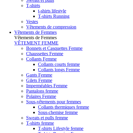
Sweats et pulls
T-shirts
t-shirts lifestyle
T-shirts Running
Vestes
Vêtements de compression
Vêtements de Femmes
Vêtements de Femmes
VÊTEMENT FEMME
Bonnets et Casquettes Femme
Chaussettes Femme
Collants Femme
Collants courts femme
Collants longs Femme
Gants Femme
Gilets Femme
Imperméables Femme
Pantalons femme
Polaires Femme
Sous-vêtements pour femmes
Collants thermiques femme
Sous-chemise femme
Sweats et pulls femme
T-shirts femme
T-shirts Lifestyle femme