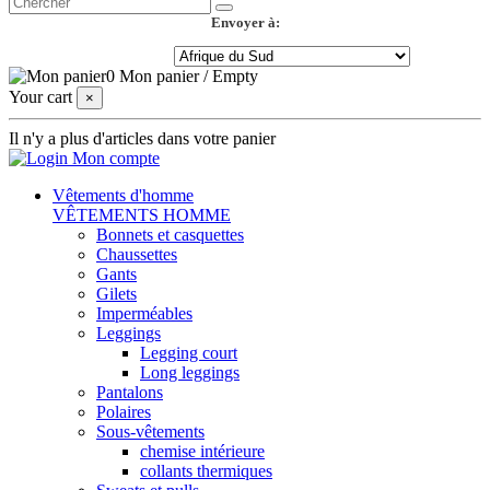
Envoyer à:
0
Mon panier
/
Empty
Your cart
×
Il n'y a plus d'articles dans votre panier
Mon compte
Vêtements d'homme
VÊTEMENTS HOMME
Bonnets et casquettes
Chaussettes
Gants
Gilets
Imperméables
Leggings
Legging court
Long leggings
Pantalons
Polaires
Sous-vêtements
chemise intérieure
collants thermiques