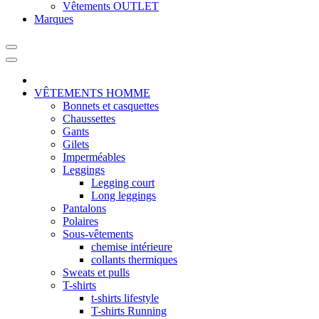
Vêtements OUTLET
Marques
VÊTEMENTS HOMME
Bonnets et casquettes
Chaussettes
Gants
Gilets
Imperméables
Leggings
Legging court
Long leggings
Pantalons
Polaires
Sous-vêtements
chemise intérieure
collants thermiques
Sweats et pulls
T-shirts
t-shirts lifestyle
T-shirts Running