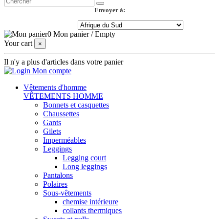
Envoyer à:
0
Mon panier
/
Empty
Your cart
×
Il n'y a plus d'articles dans votre panier
Mon compte
Vêtements d'homme
VÊTEMENTS HOMME
Bonnets et casquettes
Chaussettes
Gants
Gilets
Imperméables
Leggings
Legging court
Long leggings
Pantalons
Polaires
Sous-vêtements
chemise intérieure
collants thermiques