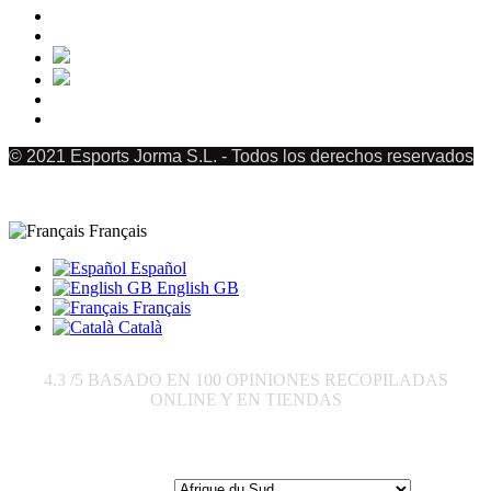
© 2021 Esports Jorma S.L. - Todos los derechos reservados
Français
Español
English GB
Français
Català
4.3
/5 BASADO EN
100
OPINIONES RECOPILADAS
ONLINE Y EN TIENDAS
Envoyer à: