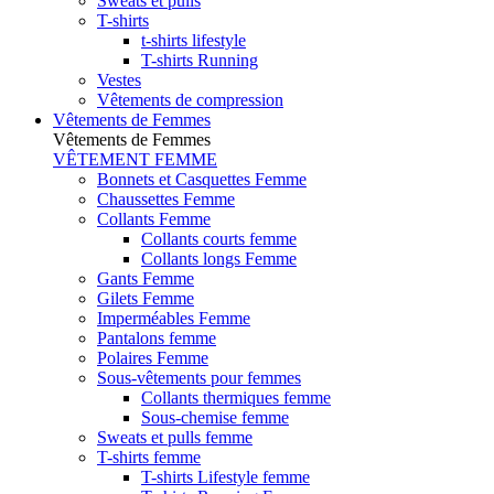
Sweats et pulls
T-shirts
t-shirts lifestyle
T-shirts Running
Vestes
Vêtements de compression
Vêtements de Femmes
Vêtements de Femmes
VÊTEMENT FEMME
Bonnets et Casquettes Femme
Chaussettes Femme
Collants Femme
Collants courts femme
Collants longs Femme
Gants Femme
Gilets Femme
Imperméables Femme
Pantalons femme
Polaires Femme
Sous-vêtements pour femmes
Collants thermiques femme
Sous-chemise femme
Sweats et pulls femme
T-shirts femme
T-shirts Lifestyle femme