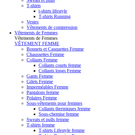
Sweats et pulls
T-shirts
t-shirts lifestyle
T-shirts Running
Vestes
Vêtements de compression
Vêtements de Femmes
Vêtements de Femmes
VÊTEMENT FEMME
Bonnets et Casquettes Femme
Chaussettes Femme
Collants Femme
Collants courts femme
Collants longs Femme
Gants Femme
Gilets Femme
Imperméables Femme
Pantalons femme
Polaires Femme
Sous-vêtements pour femmes
Collants thermiques femme
Sous-chemise femme
Sweats et pulls femme
T-shirts femme
T-shirts Lifestyle femme