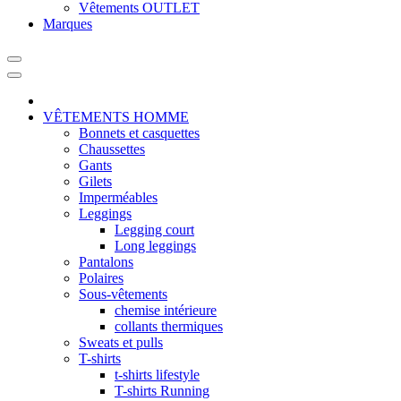
Vêtements OUTLET
Marques
VÊTEMENTS HOMME
Bonnets et casquettes
Chaussettes
Gants
Gilets
Imperméables
Leggings
Legging court
Long leggings
Pantalons
Polaires
Sous-vêtements
chemise intérieure
collants thermiques
Sweats et pulls
T-shirts
t-shirts lifestyle
T-shirts Running