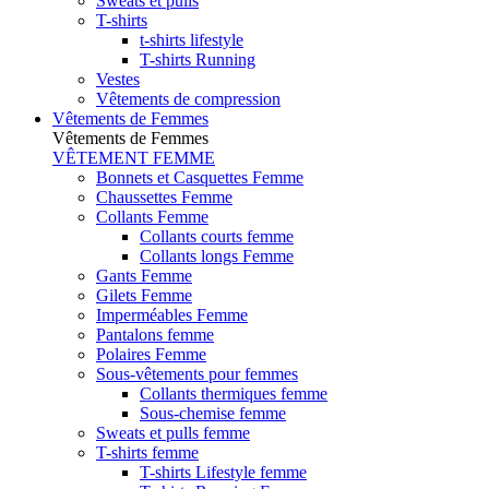
Sweats et pulls
T-shirts
t-shirts lifestyle
T-shirts Running
Vestes
Vêtements de compression
Vêtements de Femmes
Vêtements de Femmes
VÊTEMENT FEMME
Bonnets et Casquettes Femme
Chaussettes Femme
Collants Femme
Collants courts femme
Collants longs Femme
Gants Femme
Gilets Femme
Imperméables Femme
Pantalons femme
Polaires Femme
Sous-vêtements pour femmes
Collants thermiques femme
Sous-chemise femme
Sweats et pulls femme
T-shirts femme
T-shirts Lifestyle femme