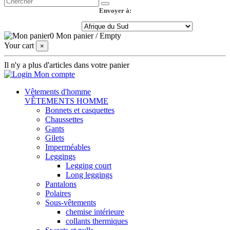
Envoyer à:
0
Mon panier
/
Empty
Your cart
×
Il n'y a plus d'articles dans votre panier
Mon compte
Vêtements d'homme
VÊTEMENTS HOMME
Bonnets et casquettes
Chaussettes
Gants
Gilets
Imperméables
Leggings
Legging court
Long leggings
Pantalons
Polaires
Sous-vêtements
chemise intérieure
collants thermiques