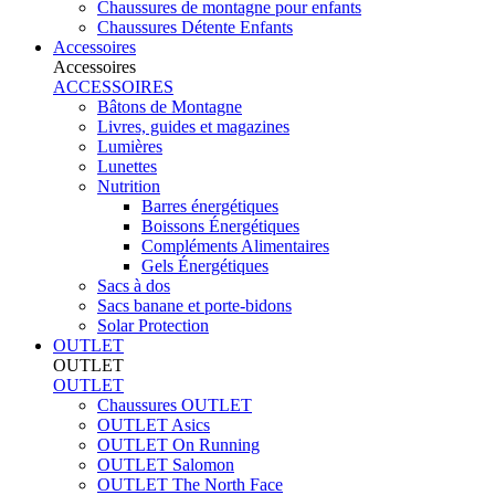
Chaussures de montagne pour enfants
Chaussures Détente Enfants
Accessoires
Accessoires
ACCESSOIRES
Bâtons de Montagne
Livres, guides et magazines
Lumières
Lunettes
Nutrition
Barres énergétiques
Boissons Énergétiques
Compléments Alimentaires
Gels Énergétiques
Sacs à dos
Sacs banane et porte-bidons
Solar Protection
OUTLET
OUTLET
OUTLET
Chaussures OUTLET
OUTLET Asics
OUTLET On Running
OUTLET Salomon
OUTLET The North Face