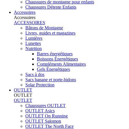
Chaussures de montagne pour enfants
Chaussures Détente Enfants
Accessoires
Accessoires
ACCESSOIRES
Bâtons de Montagne
Livres, guides et magazines
Lumières
Lunettes
Nutrition
Barres énergétiques
Boissons Énergétiques
Compléments Alimentaires
Gels Énergétiques
Sacs à dos
Sacs banane et porte-bidons
Solar Protection
OUTLET
OUTLET
OUTLET
Chaussures OUTLET
OUTLET Asics
OUTLET On Running
OUTLET Salomon
OUTLET The North Face