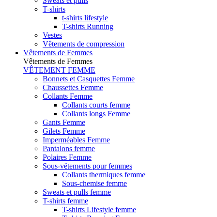
Sweats et pulls
T-shirts
t-shirts lifestyle
T-shirts Running
Vestes
Vêtements de compression
Vêtements de Femmes
Vêtements de Femmes
VÊTEMENT FEMME
Bonnets et Casquettes Femme
Chaussettes Femme
Collants Femme
Collants courts femme
Collants longs Femme
Gants Femme
Gilets Femme
Imperméables Femme
Pantalons femme
Polaires Femme
Sous-vêtements pour femmes
Collants thermiques femme
Sous-chemise femme
Sweats et pulls femme
T-shirts femme
T-shirts Lifestyle femme