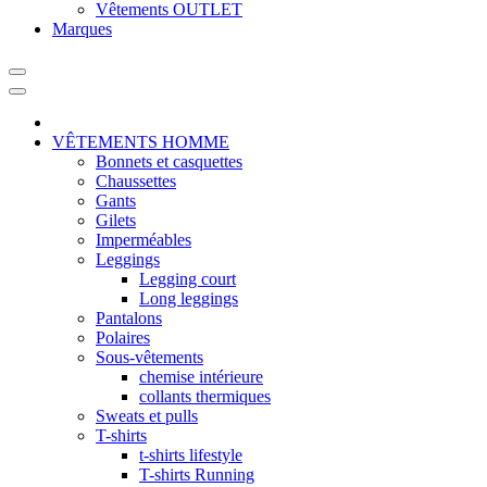
Vêtements OUTLET
Marques
VÊTEMENTS HOMME
Bonnets et casquettes
Chaussettes
Gants
Gilets
Imperméables
Leggings
Legging court
Long leggings
Pantalons
Polaires
Sous-vêtements
chemise intérieure
collants thermiques
Sweats et pulls
T-shirts
t-shirts lifestyle
T-shirts Running