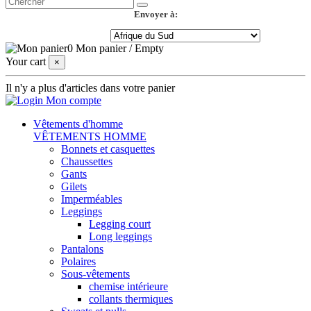
Envoyer à:
0
Mon panier
/
Empty
Your cart
×
Il n'y a plus d'articles dans votre panier
Mon compte
Vêtements d'homme
VÊTEMENTS HOMME
Bonnets et casquettes
Chaussettes
Gants
Gilets
Imperméables
Leggings
Legging court
Long leggings
Pantalons
Polaires
Sous-vêtements
chemise intérieure
collants thermiques