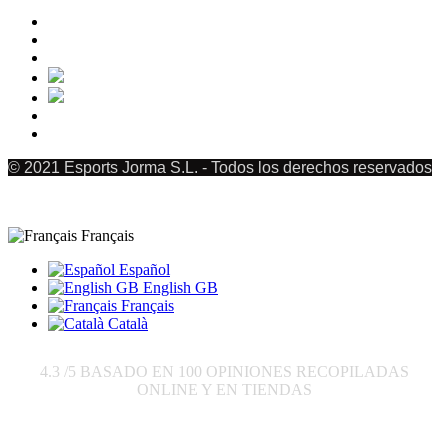
© 2021 Esports Jorma S.L. - Todos los derechos reservados
Français
Español
English GB
Français
Català
4.3
/5 BASADO EN
100
OPINIONES RECOPILADAS
ONLINE Y EN TIENDAS
Envoyer à: