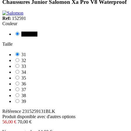
Chaussures Junior Salomon Xa Pro V8 Waterproof
Ref:
152591
Couleur
NEGRE
Taille
31
32
33
34
35
36
37
38
39
Référence
2315259131BLK
Produit disponible avec d'autres options
56,00 €
70,00 €