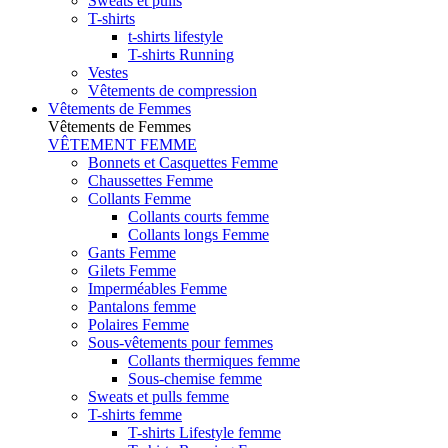
Sweats et pulls
T-shirts
t-shirts lifestyle
T-shirts Running
Vestes
Vêtements de compression
Vêtements de Femmes
Vêtements de Femmes
VÊTEMENT FEMME
Bonnets et Casquettes Femme
Chaussettes Femme
Collants Femme
Collants courts femme
Collants longs Femme
Gants Femme
Gilets Femme
Imperméables Femme
Pantalons femme
Polaires Femme
Sous-vêtements pour femmes
Collants thermiques femme
Sous-chemise femme
Sweats et pulls femme
T-shirts femme
T-shirts Lifestyle femme