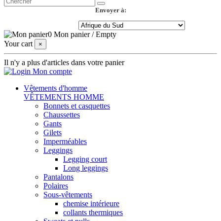
Envoyer à:
0
Mon panier
/
Empty
Your cart
×
Il n'y a plus d'articles dans votre panier
Mon compte
Vêtements d'homme
VÊTEMENTS HOMME
Bonnets et casquettes
Chaussettes
Gants
Gilets
Imperméables
Leggings
Legging court
Long leggings
Pantalons
Polaires
Sous-vêtements
chemise intérieure
collants thermiques