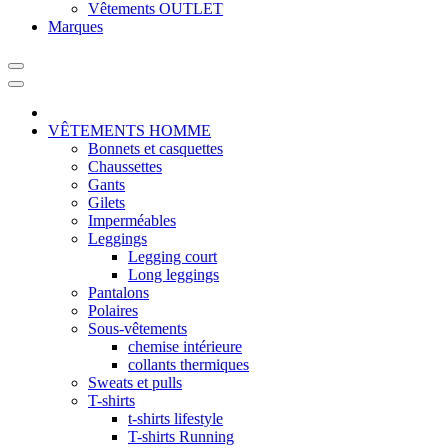
Vêtements OUTLET
Marques
VÊTEMENTS HOMME
Bonnets et casquettes
Chaussettes
Gants
Gilets
Imperméables
Leggings
Legging court
Long leggings
Pantalons
Polaires
Sous-vêtements
chemise intérieure
collants thermiques
Sweats et pulls
T-shirts
t-shirts lifestyle
T-shirts Running