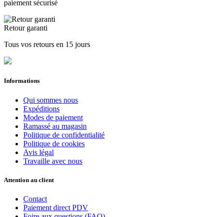
paiement sécurisé
Retour garanti
Tous vos retours en 15 jours
Informations
Qui sommes nous
Expéditions
Modes de paiement
Ramassé au magasin
Politique de confidentialité
Politique de cookies
Avis légal
Travaille avec nous
Attention au client
Contact
Paiement direct PDV
Foire aux questions (FAQ)