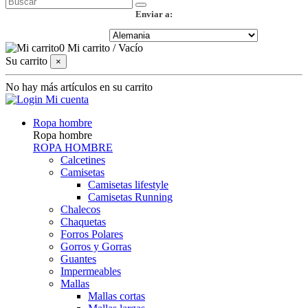
Enviar a:
0
Mi carrito
/
Vacío
Su carrito
×
No hay más artículos en su carrito
Mi cuenta
Ropa hombre
Ropa hombre
ROPA HOMBRE
Calcetines
Camisetas
Camisetas lifestyle
Camisetas Running
Chalecos
Chaquetas
Forros Polares
Gorros y Gorras
Guantes
Impermeables
Mallas
Mallas cortas