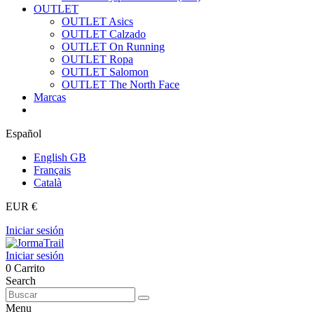
OUTLET
OUTLET Asics
OUTLET Calzado
OUTLET On Running
OUTLET Ropa
OUTLET Salomon
OUTLET The North Face
Marcas
Español
English GB
Français
Català
EUR €
Iniciar sesión
Iniciar sesión
0
Carrito
Search
Menu