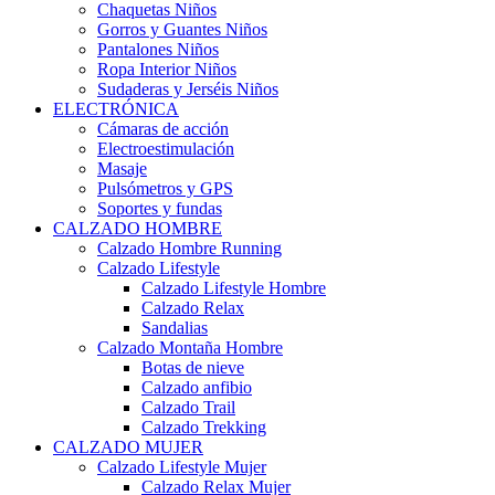
Chaquetas Niños
Gorros y Guantes Niños
Pantalones Niños
Ropa Interior Niños
Sudaderas y Jerséis Niños
ELECTRÓNICA
Cámaras de acción
Electroestimulación
Masaje
Pulsómetros y GPS
Soportes y fundas
CALZADO HOMBRE
Calzado Hombre Running
Calzado Lifestyle
Calzado Lifestyle Hombre
Calzado Relax
Sandalias
Calzado Montaña Hombre
Botas de nieve
Calzado anfibio
Calzado Trail
Calzado Trekking
CALZADO MUJER
Calzado Lifestyle Mujer
Calzado Relax Mujer