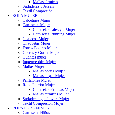
Mallas térmicas
Sudaderas y Jerséis
Textil Compresión
ROPA MUJER
Calcetines Mujer
Camisetas Mujer
Camisetas Lifestyle Mujer
Camisetas Running Mujer
Chalecos Mujer
Chaquetas Mujer
Forros Polares Mujer
Gorros y Gorras Mujer
Guantes mujer
Impermeables Mujer
Mallas Mujer
Mallas cortas Mujer
Mallas largas Mujer
Pantalones Mujer
Ropa Interior Mujer
Camisetas térmicas Mujer
Mallas térmicas Mujer
Sudaderas y pullovers Mujer
Textil Compresión Mujer
ROPA PARA NIÑOS
Camisetas Niños