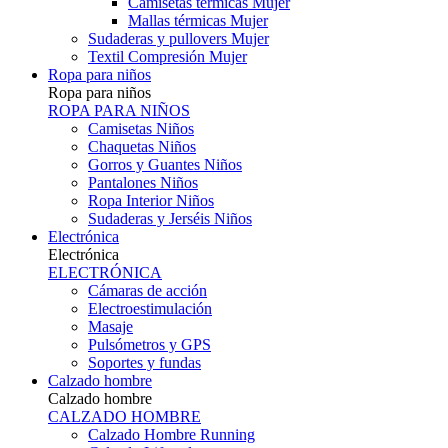
Camisetas térmicas Mujer
Mallas térmicas Mujer
Sudaderas y pullovers Mujer
Textil Compresión Mujer
Ropa para niños
Ropa para niños
ROPA PARA NIÑOS
Camisetas Niños
Chaquetas Niños
Gorros y Guantes Niños
Pantalones Niños
Ropa Interior Niños
Sudaderas y Jerséis Niños
Electrónica
Electrónica
ELECTRÓNICA
Cámaras de acción
Electroestimulación
Masaje
Pulsómetros y GPS
Soportes y fundas
Calzado hombre
Calzado hombre
CALZADO HOMBRE
Calzado Hombre Running