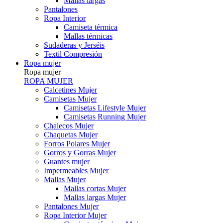
Mallas largas
Pantalones
Ropa Interior
Camiseta térmica
Mallas térmicas
Sudaderas y Jerséis
Textil Compresión
Ropa mujer
Ropa mujer
ROPA MUJER
Calcetines Mujer
Camisetas Mujer
Camisetas Lifestyle Mujer
Camisetas Running Mujer
Chalecos Mujer
Chaquetas Mujer
Forros Polares Mujer
Gorros y Gorras Mujer
Guantes mujer
Impermeables Mujer
Mallas Mujer
Mallas cortas Mujer
Mallas largas Mujer
Pantalones Mujer
Ropa Interior Mujer