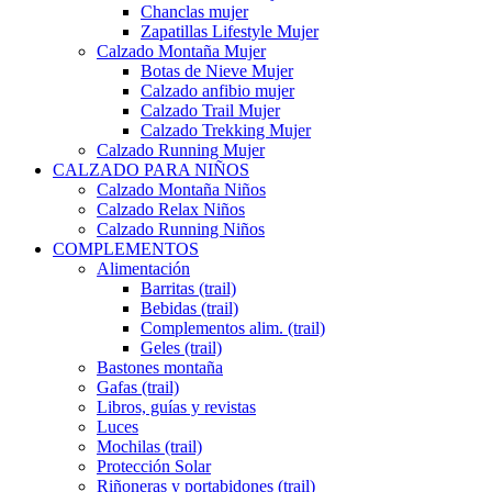
Chanclas mujer
Zapatillas Lifestyle Mujer
Calzado Montaña Mujer
Botas de Nieve Mujer
Calzado anfibio mujer
Calzado Trail Mujer
Calzado Trekking Mujer
Calzado Running Mujer
CALZADO PARA NIÑOS
Calzado Montaña Niños
Calzado Relax Niños
Calzado Running Niños
COMPLEMENTOS
Alimentación
Barritas (trail)
Bebidas (trail)
Complementos alim. (trail)
Geles (trail)
Bastones montaña
Gafas (trail)
Libros, guías y revistas
Luces
Mochilas (trail)
Protección Solar
Riñoneras y portabidones (trail)