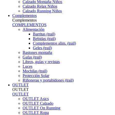
Calzado Montaña Niños
Calzado Relax Niños
Calzado Running Niños
Complementos
Complementos
COMPLEMENTOS
Alimentación
Barritas (trail)
Bebidas (trail)
Complementos alim. (trail)
Geles (trail)
Bastones montaña
Gafas (trail)
Libros, guías y revistas
Luces
Mochilas (trail)
Protección Solar
Riñoneras y portabidones (trail)
OUTLET
OUTLET
OUTLET
OUTLET Asics
OUTLET Calzado
OUTLET On Running
OUTLET Ropa