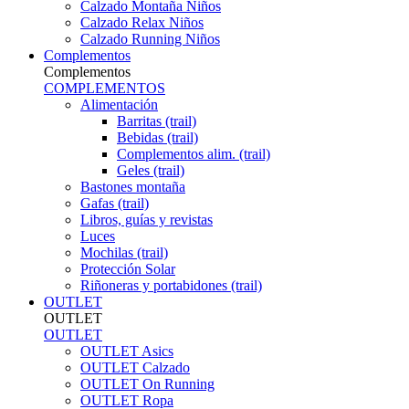
Calzado Montaña Niños
Calzado Relax Niños
Calzado Running Niños
Complementos
Complementos
COMPLEMENTOS
Alimentación
Barritas (trail)
Bebidas (trail)
Complementos alim. (trail)
Geles (trail)
Bastones montaña
Gafas (trail)
Libros, guías y revistas
Luces
Mochilas (trail)
Protección Solar
Riñoneras y portabidones (trail)
OUTLET
OUTLET
OUTLET
OUTLET Asics
OUTLET Calzado
OUTLET On Running
OUTLET Ropa