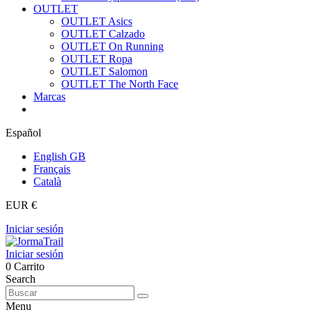
OUTLET
OUTLET Asics
OUTLET Calzado
OUTLET On Running
OUTLET Ropa
OUTLET Salomon
OUTLET The North Face
Marcas
Español
English GB
Français
Català
EUR €
Iniciar sesión
Iniciar sesión
0
Carrito
Search
Menu