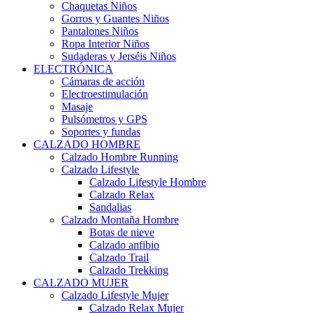
Chaquetas Niños
Gorros y Guantes Niños
Pantalones Niños
Ropa Interior Niños
Sudaderas y Jerséis Niños
ELECTRÓNICA
Cámaras de acción
Electroestimulación
Masaje
Pulsómetros y GPS
Soportes y fundas
CALZADO HOMBRE
Calzado Hombre Running
Calzado Lifestyle
Calzado Lifestyle Hombre
Calzado Relax
Sandalias
Calzado Montaña Hombre
Botas de nieve
Calzado anfibio
Calzado Trail
Calzado Trekking
CALZADO MUJER
Calzado Lifestyle Mujer
Calzado Relax Mujer