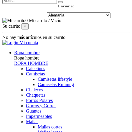
Enviar a:
0
Mi carrito
/
Vacío
Su carrito
×
No hay más artículos en su carrito
Mi cuenta
Ropa hombre
Ropa hombre
ROPA HOMBRE
Calcetines
Camisetas
Camisetas lifestyle
Camisetas Running
Chalecos
Chaquetas
Forros Polares
Gorros y Gorras
Guantes
Impermeables
Mallas
Mallas cortas