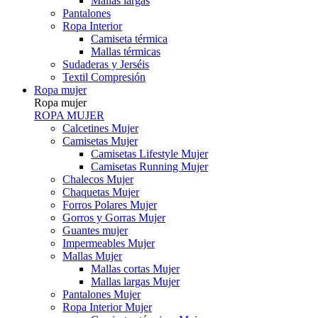
Mallas largas
Pantalones
Ropa Interior
Camiseta térmica
Mallas térmicas
Sudaderas y Jerséis
Textil Compresión
Ropa mujer
Ropa mujer
ROPA MUJER
Calcetines Mujer
Camisetas Mujer
Camisetas Lifestyle Mujer
Camisetas Running Mujer
Chalecos Mujer
Chaquetas Mujer
Forros Polares Mujer
Gorros y Gorras Mujer
Guantes mujer
Impermeables Mujer
Mallas Mujer
Mallas cortas Mujer
Mallas largas Mujer
Pantalones Mujer
Ropa Interior Mujer