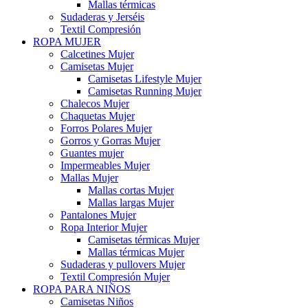
Mallas térmicas
Sudaderas y Jerséis
Textil Compresión
ROPA MUJER
Calcetines Mujer
Camisetas Mujer
Camisetas Lifestyle Mujer
Camisetas Running Mujer
Chalecos Mujer
Chaquetas Mujer
Forros Polares Mujer
Gorros y Gorras Mujer
Guantes mujer
Impermeables Mujer
Mallas Mujer
Mallas cortas Mujer
Mallas largas Mujer
Pantalones Mujer
Ropa Interior Mujer
Camisetas térmicas Mujer
Mallas térmicas Mujer
Sudaderas y pullovers Mujer
Textil Compresión Mujer
ROPA PARA NIÑOS
Camisetas Niños