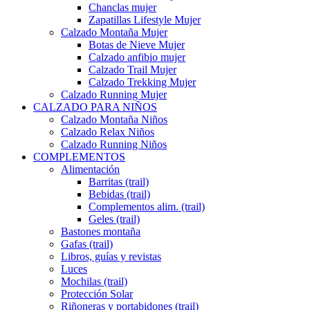
Chanclas mujer
Zapatillas Lifestyle Mujer
Calzado Montaña Mujer
Botas de Nieve Mujer
Calzado anfibio mujer
Calzado Trail Mujer
Calzado Trekking Mujer
Calzado Running Mujer
CALZADO PARA NIÑOS
Calzado Montaña Niños
Calzado Relax Niños
Calzado Running Niños
COMPLEMENTOS
Alimentación
Barritas (trail)
Bebidas (trail)
Complementos alim. (trail)
Geles (trail)
Bastones montaña
Gafas (trail)
Libros, guías y revistas
Luces
Mochilas (trail)
Protección Solar
Riñoneras y portabidones (trail)