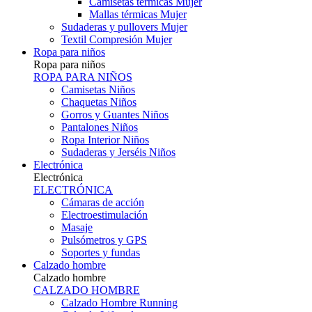
Camisetas térmicas Mujer
Mallas térmicas Mujer
Sudaderas y pullovers Mujer
Textil Compresión Mujer
Ropa para niños
Ropa para niños
ROPA PARA NIÑOS
Camisetas Niños
Chaquetas Niños
Gorros y Guantes Niños
Pantalones Niños
Ropa Interior Niños
Sudaderas y Jerséis Niños
Electrónica
Electrónica
ELECTRÓNICA
Cámaras de acción
Electroestimulación
Masaje
Pulsómetros y GPS
Soportes y fundas
Calzado hombre
Calzado hombre
CALZADO HOMBRE
Calzado Hombre Running