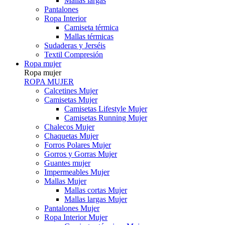
Mallas largas
Pantalones
Ropa Interior
Camiseta térmica
Mallas térmicas
Sudaderas y Jerséis
Textil Compresión
Ropa mujer
Ropa mujer
ROPA MUJER
Calcetines Mujer
Camisetas Mujer
Camisetas Lifestyle Mujer
Camisetas Running Mujer
Chalecos Mujer
Chaquetas Mujer
Forros Polares Mujer
Gorros y Gorras Mujer
Guantes mujer
Impermeables Mujer
Mallas Mujer
Mallas cortas Mujer
Mallas largas Mujer
Pantalones Mujer
Ropa Interior Mujer