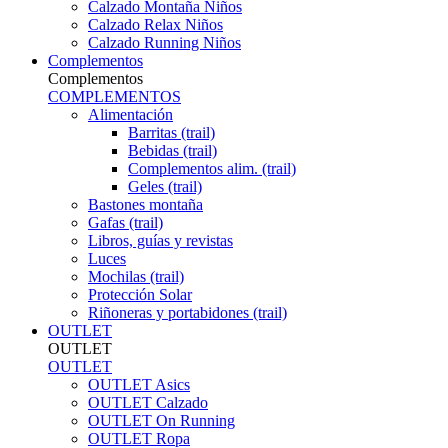
Calzado Montaña Niños
Calzado Relax Niños
Calzado Running Niños
Complementos
Complementos
COMPLEMENTOS
Alimentación
Barritas (trail)
Bebidas (trail)
Complementos alim. (trail)
Geles (trail)
Bastones montaña
Gafas (trail)
Libros, guías y revistas
Luces
Mochilas (trail)
Protección Solar
Riñoneras y portabidones (trail)
OUTLET
OUTLET
OUTLET
OUTLET Asics
OUTLET Calzado
OUTLET On Running
OUTLET Ropa