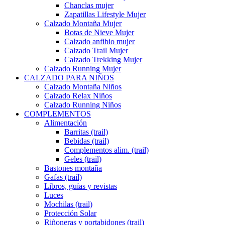
Chanclas mujer
Zapatillas Lifestyle Mujer
Calzado Montaña Mujer
Botas de Nieve Mujer
Calzado anfibio mujer
Calzado Trail Mujer
Calzado Trekking Mujer
Calzado Running Mujer
CALZADO PARA NIÑOS
Calzado Montaña Niños
Calzado Relax Niños
Calzado Running Niños
COMPLEMENTOS
Alimentación
Barritas (trail)
Bebidas (trail)
Complementos alim. (trail)
Geles (trail)
Bastones montaña
Gafas (trail)
Libros, guías y revistas
Luces
Mochilas (trail)
Protección Solar
Riñoneras y portabidones (trail)