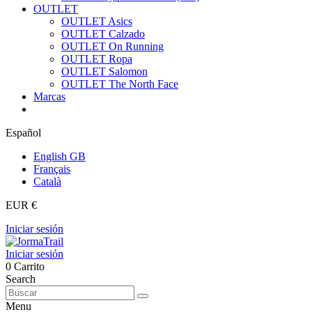
OUTLET
OUTLET Asics
OUTLET Calzado
OUTLET On Running
OUTLET Ropa
OUTLET Salomon
OUTLET The North Face
Marcas
Español
English GB
Français
Català
EUR €
Iniciar sesión
Iniciar sesión
0
Carrito
Search
Menu