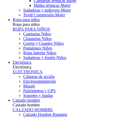
Camisetas térmicas Mujer
Mallas térmicas Mujer
Sudaderas y pullovers Mujer
Textil Compresión Mujer
Ropa para niños
Ropa para niños
ROPA PARA NIÑOS
Camisetas Niños
Chaquetas Niños
Gorros y Guantes Niños
Pantalones Niños
Ropa Interior Niños
Sudaderas y Jerséis Niños
Electrónica
Electrónica
ELECTRÓNICA
Cámaras de acción
Electroestimulación
Masaje
Pulsómetros y GPS
Soportes y fundas
Calzado hombre
Calzado hombre
CALZADO HOMBRE
Calzado Hombre Running