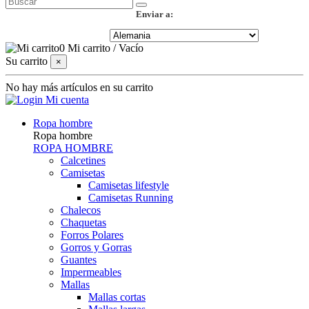
Enviar a:
0
Mi carrito
/
Vacío
Su carrito
×
No hay más artículos en su carrito
Mi cuenta
Ropa hombre
Ropa hombre
ROPA HOMBRE
Calcetines
Camisetas
Camisetas lifestyle
Camisetas Running
Chalecos
Chaquetas
Forros Polares
Gorros y Gorras
Guantes
Impermeables
Mallas
Mallas cortas