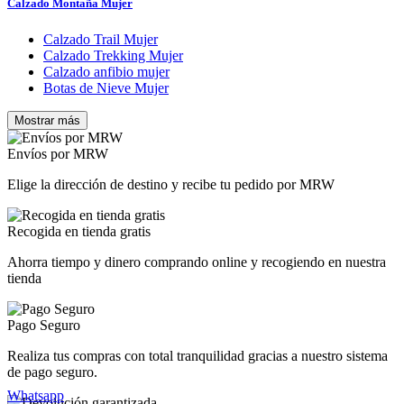
Calzado Montaña Mujer
Calzado Trail Mujer
Calzado Trekking Mujer
Calzado anfibio mujer
Botas de Nieve Mujer
Mostrar más
Borrar
Precio
Envíos por MRW
€
€
Elige la dirección de destino y recibe tu pedido por MRW
Fabricantes
SEXO
Recogida en tienda gratis
MUJER
12
Ahorra tiempo y dinero comprando online y recogiendo en nuestra
NIÑA
2
tienda
CATEGORIA
Pago Seguro
CALZADO NIEVE
11
Realiza tus compras con total tranquilidad gracias a nuestro sistema
EDAD
de pago seguro.
Whatsapp
ADULTO
9