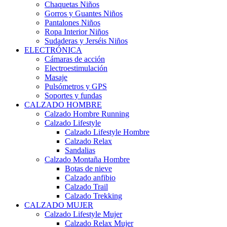
Chaquetas Niños
Gorros y Guantes Niños
Pantalones Niños
Ropa Interior Niños
Sudaderas y Jerséis Niños
ELECTRÓNICA
Cámaras de acción
Electroestimulación
Masaje
Pulsómetros y GPS
Soportes y fundas
CALZADO HOMBRE
Calzado Hombre Running
Calzado Lifestyle
Calzado Lifestyle Hombre
Calzado Relax
Sandalias
Calzado Montaña Hombre
Botas de nieve
Calzado anfibio
Calzado Trail
Calzado Trekking
CALZADO MUJER
Calzado Lifestyle Mujer
Calzado Relax Mujer