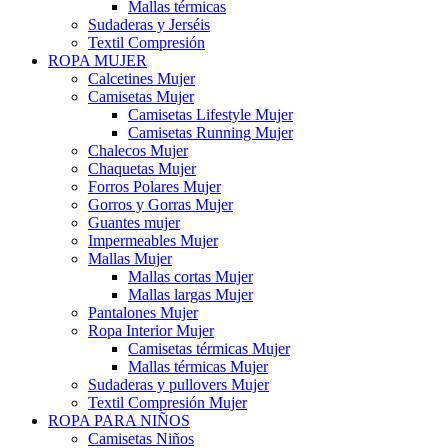
Mallas térmicas
Sudaderas y Jerséis
Textil Compresión
ROPA MUJER
Calcetines Mujer
Camisetas Mujer
Camisetas Lifestyle Mujer
Camisetas Running Mujer
Chalecos Mujer
Chaquetas Mujer
Forros Polares Mujer
Gorros y Gorras Mujer
Guantes mujer
Impermeables Mujer
Mallas Mujer
Mallas cortas Mujer
Mallas largas Mujer
Pantalones Mujer
Ropa Interior Mujer
Camisetas térmicas Mujer
Mallas térmicas Mujer
Sudaderas y pullovers Mujer
Textil Compresión Mujer
ROPA PARA NIÑOS
Camisetas Niños