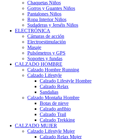
Chaquetas Niños
Gorros y Guantes Niños
Pantalones Niños
Ropa Interior Niños
Sudaderas y Jerséis Niños
ELECTRÓNICA
Cámaras de acción
Electroestimulación
Masaje
Pulsómetros y GPS
Soportes y fundas
CALZADO HOMBRE
Calzado Hombre Running
Calzado Lifestyle
Calzado Lifestyle Hombre
Calzado Relax
Sandalias
Calzado Montaña Hombre
Botas de nieve
Calzado anfibio
Calzado Trail
Calzado Trekking
CALZADO MUJER
Calzado Lifestyle Mujer
Calzado Relax Mujer