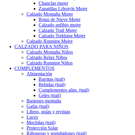
Chanclas mujer
Zapatillas Lifestyle Mujer
Calzado Montaña Mujer
Botas de Nieve Mujer
Calzado anfibio mujer
Calzado Trail Mujer
Calzado Trekking Mujer
Calzado Running Mujer
CALZADO PARA NIÑOS
Calzado Montaña Niños
Calzado Relax Niños
Calzado Running Niños
COMPLEMENTOS
Alimentación
Barritas (trail)
Bebidas (trail)
Complementos alim. (trail)
Geles (trail)
Bastones montaña
Gafas (trail)
Libros, guías y revistas
Luces
Mochilas (trail)
Protección Solar
Riñoneras y portabidones (trail)