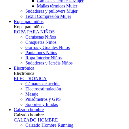
Camisetas térmicas Mujer
Mallas térmicas Mujer
Sudaderas y pullovers Mujer
Textil Compresión Mujer
Ropa para niños
Ropa para niños
ROPA PARA NIÑOS
Camisetas Niños
Chaquetas Niños
Gorros y Guantes Niños
Pantalones Niños
Ropa Interior Niños
Sudaderas y Jerséis Niños
Electrónica
Electrónica
ELECTRÓNICA
Cámaras de acción
Electroestimulación
Masaje
Pulsómetros y GPS
Soportes y fundas
Calzado hombre
Calzado hombre
CALZADO HOMBRE
Calzado Hombre Running