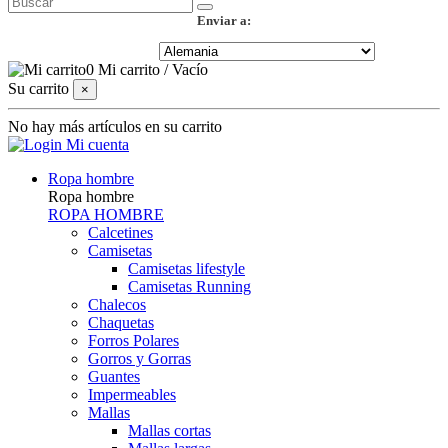
Enviar a:
0
Mi carrito
/
Vacío
Su carrito
×
No hay más artículos en su carrito
Mi cuenta
Ropa hombre
Ropa hombre
ROPA HOMBRE
Calcetines
Camisetas
Camisetas lifestyle
Camisetas Running
Chalecos
Chaquetas
Forros Polares
Gorros y Gorras
Guantes
Impermeables
Mallas
Mallas cortas