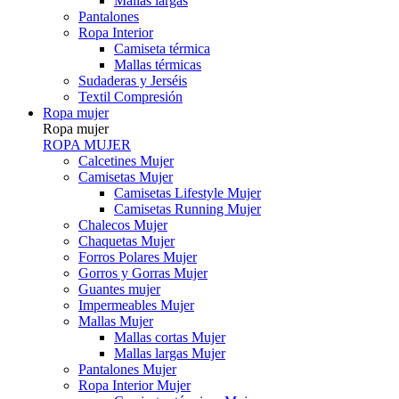
Mallas largas
Pantalones
Ropa Interior
Camiseta térmica
Mallas térmicas
Sudaderas y Jerséis
Textil Compresión
Ropa mujer
Ropa mujer
ROPA MUJER
Calcetines Mujer
Camisetas Mujer
Camisetas Lifestyle Mujer
Camisetas Running Mujer
Chalecos Mujer
Chaquetas Mujer
Forros Polares Mujer
Gorros y Gorras Mujer
Guantes mujer
Impermeables Mujer
Mallas Mujer
Mallas cortas Mujer
Mallas largas Mujer
Pantalones Mujer
Ropa Interior Mujer