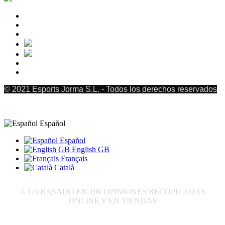
© 2021 Esports Jorma S.L. - Todos los derechos reservados
Español
Español
English GB
Français
Català
4.3
/5 BASADO EN
100
OPINIONES RECOPILADAS
ONLINE Y EN TIENDAS