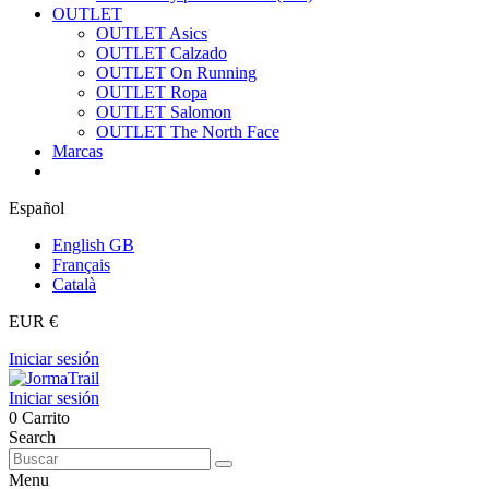
OUTLET
OUTLET Asics
OUTLET Calzado
OUTLET On Running
OUTLET Ropa
OUTLET Salomon
OUTLET The North Face
Marcas
Español
English GB
Français
Català
EUR €
Iniciar sesión
Iniciar sesión
0
Carrito
Search
Menu