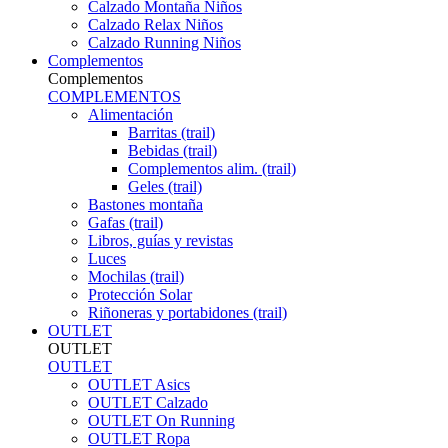
Calzado Montaña Niños
Calzado Relax Niños
Calzado Running Niños
Complementos
Complementos
COMPLEMENTOS
Alimentación
Barritas (trail)
Bebidas (trail)
Complementos alim. (trail)
Geles (trail)
Bastones montaña
Gafas (trail)
Libros, guías y revistas
Luces
Mochilas (trail)
Protección Solar
Riñoneras y portabidones (trail)
OUTLET
OUTLET
OUTLET
OUTLET Asics
OUTLET Calzado
OUTLET On Running
OUTLET Ropa