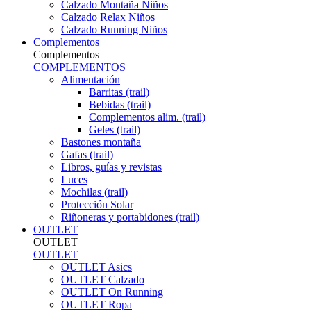
Calzado Montaña Niños
Calzado Relax Niños
Calzado Running Niños
Complementos
Complementos
COMPLEMENTOS
Alimentación
Barritas (trail)
Bebidas (trail)
Complementos alim. (trail)
Geles (trail)
Bastones montaña
Gafas (trail)
Libros, guías y revistas
Luces
Mochilas (trail)
Protección Solar
Riñoneras y portabidones (trail)
OUTLET
OUTLET
OUTLET
OUTLET Asics
OUTLET Calzado
OUTLET On Running
OUTLET Ropa