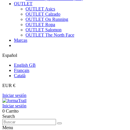
OUTLET
OUTLET Asics
OUTLET Calzado
OUTLET On Running
OUTLET Ropa
OUTLET Salomon
OUTLET The North Face
Marcas
Español
English GB
Français
Català
EUR €
Iniciar sesión
Iniciar sesión
0
Carrito
Search
Menu