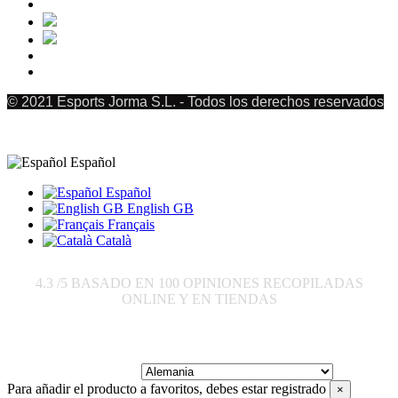
© 2021 Esports Jorma S.L. - Todos los derechos reservados
Español
Español
English GB
Français
Català
4.3
/5 BASADO EN
100
OPINIONES RECOPILADAS
ONLINE Y EN TIENDAS
Enviar a:
Para añadir el producto a favoritos, debes estar registrado
×