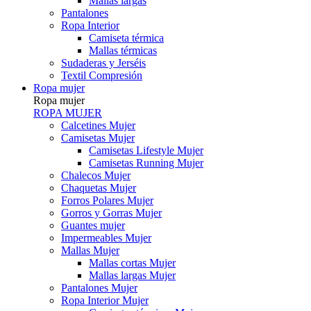
Mallas largas
Pantalones
Ropa Interior
Camiseta térmica
Mallas térmicas
Sudaderas y Jerséis
Textil Compresión
Ropa mujer
Ropa mujer
ROPA MUJER
Calcetines Mujer
Camisetas Mujer
Camisetas Lifestyle Mujer
Camisetas Running Mujer
Chalecos Mujer
Chaquetas Mujer
Forros Polares Mujer
Gorros y Gorras Mujer
Guantes mujer
Impermeables Mujer
Mallas Mujer
Mallas cortas Mujer
Mallas largas Mujer
Pantalones Mujer
Ropa Interior Mujer