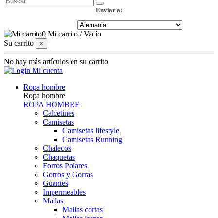
Enviar a:
0
Mi carrito
/
Vacío
Su carrito
×
No hay más artículos en su carrito
Mi cuenta
Ropa hombre
Ropa hombre
ROPA HOMBRE
Calcetines
Camisetas
Camisetas lifestyle
Camisetas Running
Chalecos
Chaquetas
Forros Polares
Gorros y Gorras
Guantes
Impermeables
Mallas
Mallas cortas