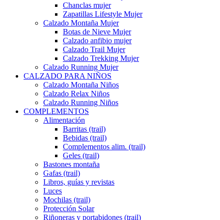
Chanclas mujer
Zapatillas Lifestyle Mujer
Calzado Montaña Mujer
Botas de Nieve Mujer
Calzado anfibio mujer
Calzado Trail Mujer
Calzado Trekking Mujer
Calzado Running Mujer
CALZADO PARA NIÑOS
Calzado Montaña Niños
Calzado Relax Niños
Calzado Running Niños
COMPLEMENTOS
Alimentación
Barritas (trail)
Bebidas (trail)
Complementos alim. (trail)
Geles (trail)
Bastones montaña
Gafas (trail)
Libros, guías y revistas
Luces
Mochilas (trail)
Protección Solar
Riñoneras y portabidones (trail)