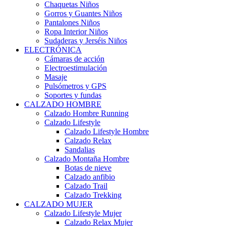
Chaquetas Niños
Gorros y Guantes Niños
Pantalones Niños
Ropa Interior Niños
Sudaderas y Jerséis Niños
ELECTRÓNICA
Cámaras de acción
Electroestimulación
Masaje
Pulsómetros y GPS
Soportes y fundas
CALZADO HOMBRE
Calzado Hombre Running
Calzado Lifestyle
Calzado Lifestyle Hombre
Calzado Relax
Sandalias
Calzado Montaña Hombre
Botas de nieve
Calzado anfibio
Calzado Trail
Calzado Trekking
CALZADO MUJER
Calzado Lifestyle Mujer
Calzado Relax Mujer