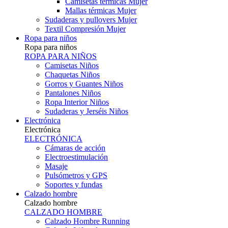
Camisetas térmicas Mujer
Mallas térmicas Mujer
Sudaderas y pullovers Mujer
Textil Compresión Mujer
Ropa para niños
Ropa para niños
ROPA PARA NIÑOS
Camisetas Niños
Chaquetas Niños
Gorros y Guantes Niños
Pantalones Niños
Ropa Interior Niños
Sudaderas y Jerséis Niños
Electrónica
Electrónica
ELECTRÓNICA
Cámaras de acción
Electroestimulación
Masaje
Pulsómetros y GPS
Soportes y fundas
Calzado hombre
Calzado hombre
CALZADO HOMBRE
Calzado Hombre Running