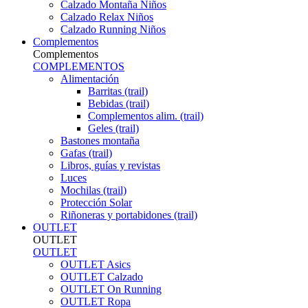
Calzado Montaña Niños
Calzado Relax Niños
Calzado Running Niños
Complementos
Complementos
COMPLEMENTOS
Alimentación
Barritas (trail)
Bebidas (trail)
Complementos alim. (trail)
Geles (trail)
Bastones montaña
Gafas (trail)
Libros, guías y revistas
Luces
Mochilas (trail)
Protección Solar
Riñoneras y portabidones (trail)
OUTLET
OUTLET
OUTLET
OUTLET Asics
OUTLET Calzado
OUTLET On Running
OUTLET Ropa