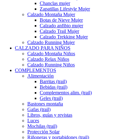
Chanclas mujer
Zapatillas Lifestyle Mujer
Calzado Montaña Mujer
Botas de Nieve Mujer
Calzado anfibio mujer
Calzado Trail Mujer
Calzado Trekking Mujer
Calzado Running Mujer
CALZADO PARA NIÑOS
Calzado Montaña Niños
Calzado Relax Niños
Calzado Running Niños
COMPLEMENTOS
Alimentación
Barritas (trail)
Bebidas (trail)
Complementos alim. (trail)
Geles (trail)
Bastones montaña
Gafas (trail)
Libros, guías y revistas
Luces
Mochilas (trail)
Protección Solar
Riñoneras y portabidones (trail)