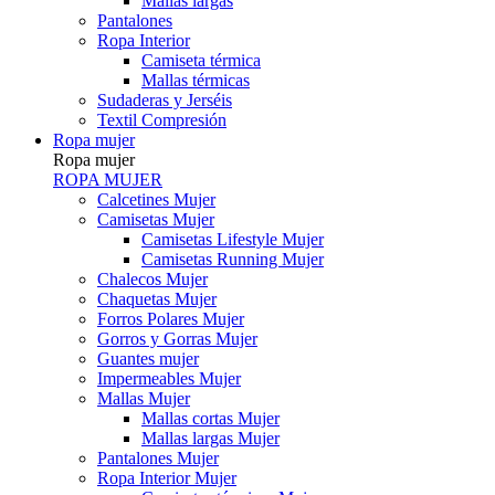
Mallas largas
Pantalones
Ropa Interior
Camiseta térmica
Mallas térmicas
Sudaderas y Jerséis
Textil Compresión
Ropa mujer
Ropa mujer
ROPA MUJER
Calcetines Mujer
Camisetas Mujer
Camisetas Lifestyle Mujer
Camisetas Running Mujer
Chalecos Mujer
Chaquetas Mujer
Forros Polares Mujer
Gorros y Gorras Mujer
Guantes mujer
Impermeables Mujer
Mallas Mujer
Mallas cortas Mujer
Mallas largas Mujer
Pantalones Mujer
Ropa Interior Mujer