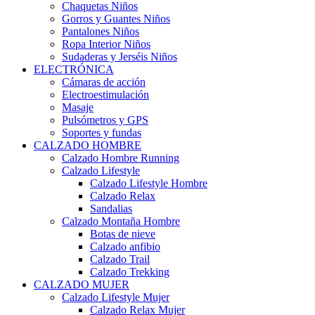
Chaquetas Niños
Gorros y Guantes Niños
Pantalones Niños
Ropa Interior Niños
Sudaderas y Jerséis Niños
ELECTRÓNICA
Cámaras de acción
Electroestimulación
Masaje
Pulsómetros y GPS
Soportes y fundas
CALZADO HOMBRE
Calzado Hombre Running
Calzado Lifestyle
Calzado Lifestyle Hombre
Calzado Relax
Sandalias
Calzado Montaña Hombre
Botas de nieve
Calzado anfibio
Calzado Trail
Calzado Trekking
CALZADO MUJER
Calzado Lifestyle Mujer
Calzado Relax Mujer