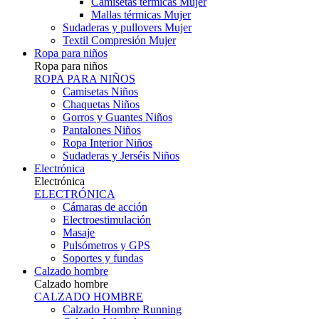
Camisetas térmicas Mujer
Mallas térmicas Mujer
Sudaderas y pullovers Mujer
Textil Compresión Mujer
Ropa para niños
Ropa para niños
ROPA PARA NIÑOS
Camisetas Niños
Chaquetas Niños
Gorros y Guantes Niños
Pantalones Niños
Ropa Interior Niños
Sudaderas y Jerséis Niños
Electrónica
Electrónica
ELECTRÓNICA
Cámaras de acción
Electroestimulación
Masaje
Pulsómetros y GPS
Soportes y fundas
Calzado hombre
Calzado hombre
CALZADO HOMBRE
Calzado Hombre Running