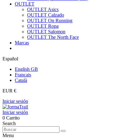
OUTLET
OUTLET Asics
OUTLET Calzado
OUTLET On Running
OUTLET Ropa
OUTLET Salomon
OUTLET The North Face
Marcas
Español
English GB
Français
Català
EUR €
Iniciar sesión
Iniciar sesión
0
Carrito
Search
Menu