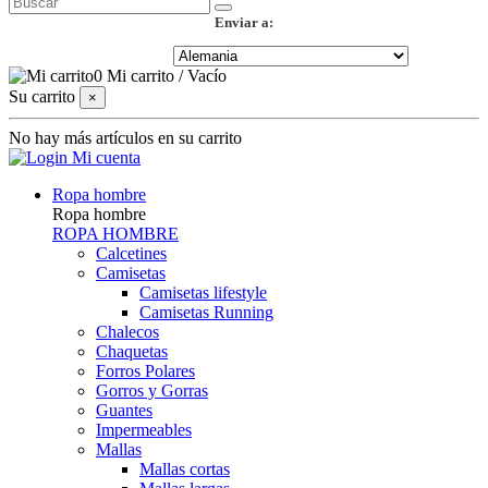
Enviar a:
0
Mi carrito
/
Vacío
Su carrito
×
No hay más artículos en su carrito
Mi cuenta
Ropa hombre
Ropa hombre
ROPA HOMBRE
Calcetines
Camisetas
Camisetas lifestyle
Camisetas Running
Chalecos
Chaquetas
Forros Polares
Gorros y Gorras
Guantes
Impermeables
Mallas
Mallas cortas