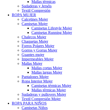
Mallas térmicas
Sudaderas y Jerséis
Textil Compresión
ROPA MUJER
Calcetines Mujer
Camisetas Mujer
Camisetas Lifestyle Mujer
Camisetas Running Mujer
Chalecos Mujer
Chaquetas Mujer
Forros Polares Mujer
Gorros y Gorras Mujer
Guantes mujer
Impermeables Mujer
Mallas Mujer
Mallas cortas Mujer
Mallas largas Mujer
Pantalones Mujer
Ropa Interior Mujer
Camisetas térmicas Mujer
Mallas térmicas Mujer
Sudaderas y pullovers Mujer
Textil Compresión Mujer
ROPA PARA NIÑOS
Camisetas Niños