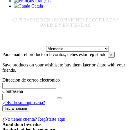
Français
Català
4.3
/5 BASADO EN
100
OPINIONES RECOPILADAS
ONLINE Y EN TIENDAS
Enviar a:
Para añadir el producto a favoritos, debes estar registrado
×
Save products on your wishlist to buy them later or share with your
friends.
Dirección de correo electrónico
Contraseña
¿Olvidó su contraseña?
Iniciar sesión
¿No tienes cuenta? Regístarte aquí
Añadido a favoritos
Product added to compare.