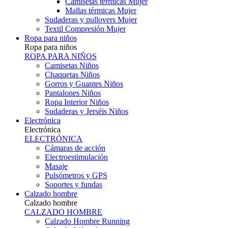
Camisetas térmicas Mujer
Mallas térmicas Mujer
Sudaderas y pullovers Mujer
Textil Compresión Mujer
Ropa para niños
Ropa para niños
ROPA PARA NIÑOS
Camisetas Niños
Chaquetas Niños
Gorros y Guantes Niños
Pantalones Niños
Ropa Interior Niños
Sudaderas y Jerséis Niños
Electrónica
Electrónica
ELECTRÓNICA
Cámaras de acción
Electroestimulación
Masaje
Pulsómetros y GPS
Soportes y fundas
Calzado hombre
Calzado hombre
CALZADO HOMBRE
Calzado Hombre Running