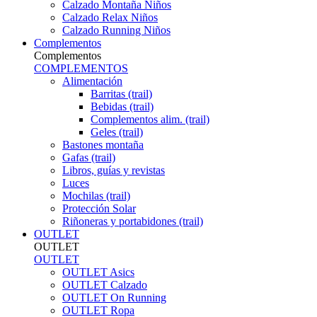
Calzado Montaña Niños
Calzado Relax Niños
Calzado Running Niños
Complementos
Complementos
COMPLEMENTOS
Alimentación
Barritas (trail)
Bebidas (trail)
Complementos alim. (trail)
Geles (trail)
Bastones montaña
Gafas (trail)
Libros, guías y revistas
Luces
Mochilas (trail)
Protección Solar
Riñoneras y portabidones (trail)
OUTLET
OUTLET
OUTLET
OUTLET Asics
OUTLET Calzado
OUTLET On Running
OUTLET Ropa