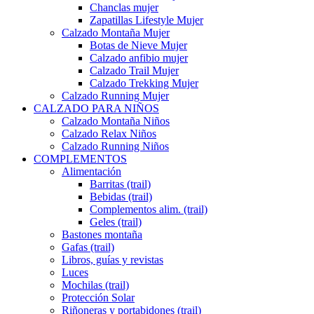
Chanclas mujer
Zapatillas Lifestyle Mujer
Calzado Montaña Mujer
Botas de Nieve Mujer
Calzado anfibio mujer
Calzado Trail Mujer
Calzado Trekking Mujer
Calzado Running Mujer
CALZADO PARA NIÑOS
Calzado Montaña Niños
Calzado Relax Niños
Calzado Running Niños
COMPLEMENTOS
Alimentación
Barritas (trail)
Bebidas (trail)
Complementos alim. (trail)
Geles (trail)
Bastones montaña
Gafas (trail)
Libros, guías y revistas
Luces
Mochilas (trail)
Protección Solar
Riñoneras y portabidones (trail)