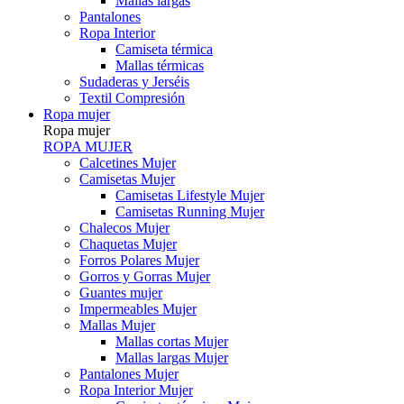
Mallas largas
Pantalones
Ropa Interior
Camiseta térmica
Mallas térmicas
Sudaderas y Jerséis
Textil Compresión
Ropa mujer
Ropa mujer
ROPA MUJER
Calcetines Mujer
Camisetas Mujer
Camisetas Lifestyle Mujer
Camisetas Running Mujer
Chalecos Mujer
Chaquetas Mujer
Forros Polares Mujer
Gorros y Gorras Mujer
Guantes mujer
Impermeables Mujer
Mallas Mujer
Mallas cortas Mujer
Mallas largas Mujer
Pantalones Mujer
Ropa Interior Mujer