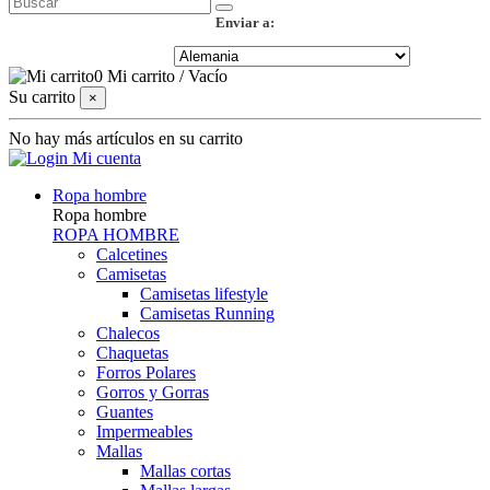
Enviar a:
0
Mi carrito
/
Vacío
Su carrito
×
No hay más artículos en su carrito
Mi cuenta
Ropa hombre
Ropa hombre
ROPA HOMBRE
Calcetines
Camisetas
Camisetas lifestyle
Camisetas Running
Chalecos
Chaquetas
Forros Polares
Gorros y Gorras
Guantes
Impermeables
Mallas
Mallas cortas