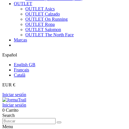
OUTLET
OUTLET Asics
OUTLET Calzado
OUTLET On Running
OUTLET Ropa
OUTLET Salomon
OUTLET The North Face
Marcas
Español
English GB
Français
Català
EUR €
Iniciar sesión
Iniciar sesión
0
Carrito
Search
Menu