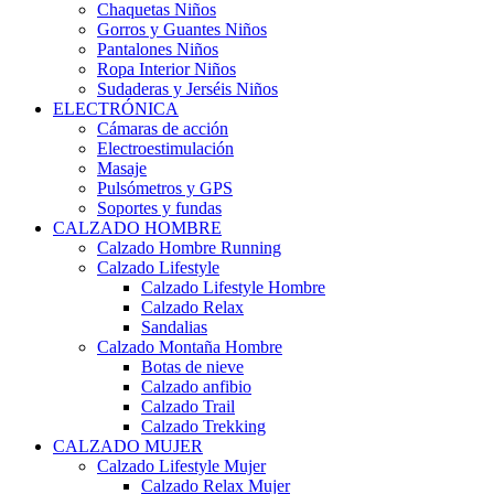
Chaquetas Niños
Gorros y Guantes Niños
Pantalones Niños
Ropa Interior Niños
Sudaderas y Jerséis Niños
ELECTRÓNICA
Cámaras de acción
Electroestimulación
Masaje
Pulsómetros y GPS
Soportes y fundas
CALZADO HOMBRE
Calzado Hombre Running
Calzado Lifestyle
Calzado Lifestyle Hombre
Calzado Relax
Sandalias
Calzado Montaña Hombre
Botas de nieve
Calzado anfibio
Calzado Trail
Calzado Trekking
CALZADO MUJER
Calzado Lifestyle Mujer
Calzado Relax Mujer