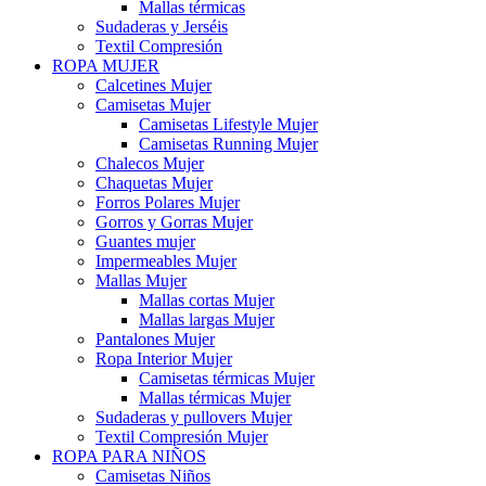
Mallas térmicas
Sudaderas y Jerséis
Textil Compresión
ROPA MUJER
Calcetines Mujer
Camisetas Mujer
Camisetas Lifestyle Mujer
Camisetas Running Mujer
Chalecos Mujer
Chaquetas Mujer
Forros Polares Mujer
Gorros y Gorras Mujer
Guantes mujer
Impermeables Mujer
Mallas Mujer
Mallas cortas Mujer
Mallas largas Mujer
Pantalones Mujer
Ropa Interior Mujer
Camisetas térmicas Mujer
Mallas térmicas Mujer
Sudaderas y pullovers Mujer
Textil Compresión Mujer
ROPA PARA NIÑOS
Camisetas Niños