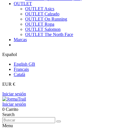
OUTLET
OUTLET Asics
OUTLET Calzado
OUTLET On Running
OUTLET Ropa
OUTLET Salomon
OUTLET The North Face
Marcas
Español
English GB
Français
Català
EUR €
Iniciar sesión
Iniciar sesión
0
Carrito
Search
Menu