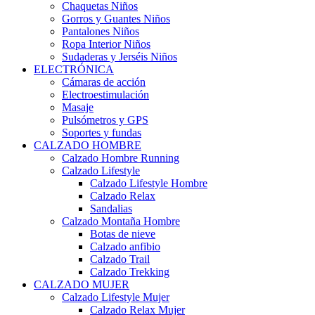
Chaquetas Niños
Gorros y Guantes Niños
Pantalones Niños
Ropa Interior Niños
Sudaderas y Jerséis Niños
ELECTRÓNICA
Cámaras de acción
Electroestimulación
Masaje
Pulsómetros y GPS
Soportes y fundas
CALZADO HOMBRE
Calzado Hombre Running
Calzado Lifestyle
Calzado Lifestyle Hombre
Calzado Relax
Sandalias
Calzado Montaña Hombre
Botas de nieve
Calzado anfibio
Calzado Trail
Calzado Trekking
CALZADO MUJER
Calzado Lifestyle Mujer
Calzado Relax Mujer