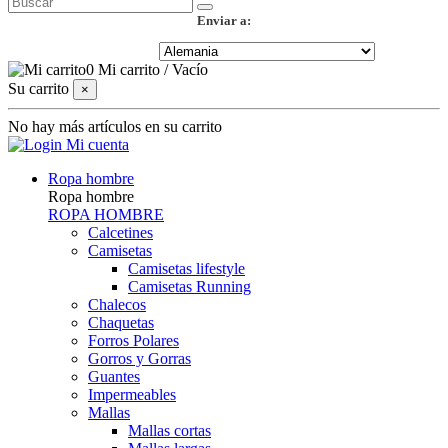
Enviar a:
0
Mi carrito
/
Vacío
Su carrito
×
No hay más artículos en su carrito
Mi cuenta
Ropa hombre
Ropa hombre
ROPA HOMBRE
Calcetines
Camisetas
Camisetas lifestyle
Camisetas Running
Chalecos
Chaquetas
Forros Polares
Gorros y Gorras
Guantes
Impermeables
Mallas
Mallas cortas