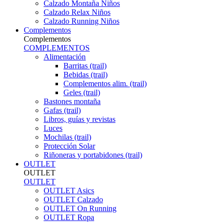
Calzado Montaña Niños
Calzado Relax Niños
Calzado Running Niños
Complementos
Complementos
COMPLEMENTOS
Alimentación
Barritas (trail)
Bebidas (trail)
Complementos alim. (trail)
Geles (trail)
Bastones montaña
Gafas (trail)
Libros, guías y revistas
Luces
Mochilas (trail)
Protección Solar
Riñoneras y portabidones (trail)
OUTLET
OUTLET
OUTLET
OUTLET Asics
OUTLET Calzado
OUTLET On Running
OUTLET Ropa