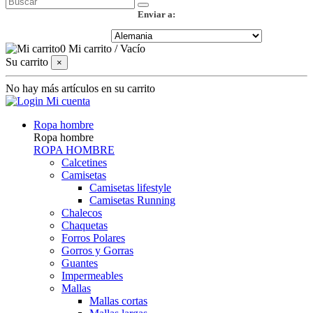
Enviar a:
0
Mi carrito
/
Vacío
Su carrito
×
No hay más artículos en su carrito
Mi cuenta
Ropa hombre
Ropa hombre
ROPA HOMBRE
Calcetines
Camisetas
Camisetas lifestyle
Camisetas Running
Chalecos
Chaquetas
Forros Polares
Gorros y Gorras
Guantes
Impermeables
Mallas
Mallas cortas