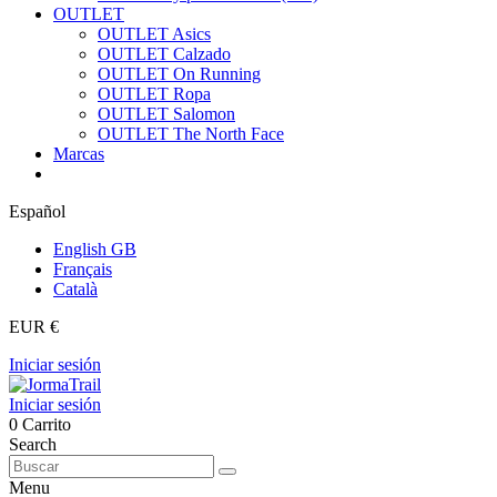
OUTLET
OUTLET Asics
OUTLET Calzado
OUTLET On Running
OUTLET Ropa
OUTLET Salomon
OUTLET The North Face
Marcas
Español
English GB
Français
Català
EUR €
Iniciar sesión
Iniciar sesión
0
Carrito
Search
Menu