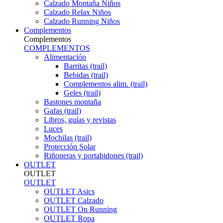
Calzado Montaña Niños
Calzado Relax Niños
Calzado Running Niños
Complementos
Complementos
COMPLEMENTOS
Alimentación
Barritas (trail)
Bebidas (trail)
Complementos alim. (trail)
Geles (trail)
Bastones montaña
Gafas (trail)
Libros, guías y revistas
Luces
Mochilas (trail)
Protección Solar
Riñoneras y portabidones (trail)
OUTLET
OUTLET
OUTLET
OUTLET Asics
OUTLET Calzado
OUTLET On Running
OUTLET Ropa