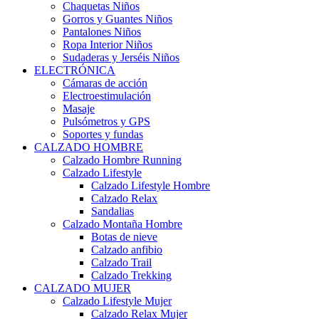
Chaquetas Niños
Gorros y Guantes Niños
Pantalones Niños
Ropa Interior Niños
Sudaderas y Jerséis Niños
ELECTRÓNICA
Cámaras de acción
Electroestimulación
Masaje
Pulsómetros y GPS
Soportes y fundas
CALZADO HOMBRE
Calzado Hombre Running
Calzado Lifestyle
Calzado Lifestyle Hombre
Calzado Relax
Sandalias
Calzado Montaña Hombre
Botas de nieve
Calzado anfibio
Calzado Trail
Calzado Trekking
CALZADO MUJER
Calzado Lifestyle Mujer
Calzado Relax Mujer