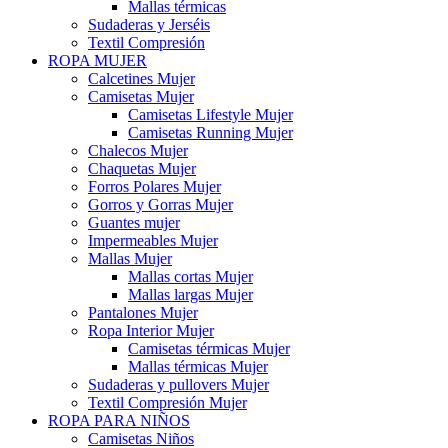
Mallas térmicas
Sudaderas y Jerséis
Textil Compresión
ROPA MUJER
Calcetines Mujer
Camisetas Mujer
Camisetas Lifestyle Mujer
Camisetas Running Mujer
Chalecos Mujer
Chaquetas Mujer
Forros Polares Mujer
Gorros y Gorras Mujer
Guantes mujer
Impermeables Mujer
Mallas Mujer
Mallas cortas Mujer
Mallas largas Mujer
Pantalones Mujer
Ropa Interior Mujer
Camisetas térmicas Mujer
Mallas térmicas Mujer
Sudaderas y pullovers Mujer
Textil Compresión Mujer
ROPA PARA NIÑOS
Camisetas Niños