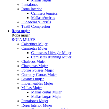
Mallas largas
Pantalones
Ropa Interior
Camiseta térmica
Mallas térmicas
Sudaderas y Jerséis
Textil Compresión
Ropa mujer
Ropa mujer
ROPA MUJER
Calcetines Mujer
Camisetas Mujer
Camisetas Lifestyle Mujer
Camisetas Running Mujer
Chalecos Mujer
Chaquetas Mujer
Forros Polares Mujer
Gorros y Gorras Mujer
Guantes mujer
Impermeables Mujer
Mallas Mujer
Mallas cortas Mujer
Mallas largas Mujer
Pantalones Mujer
Ropa Interior Mujer