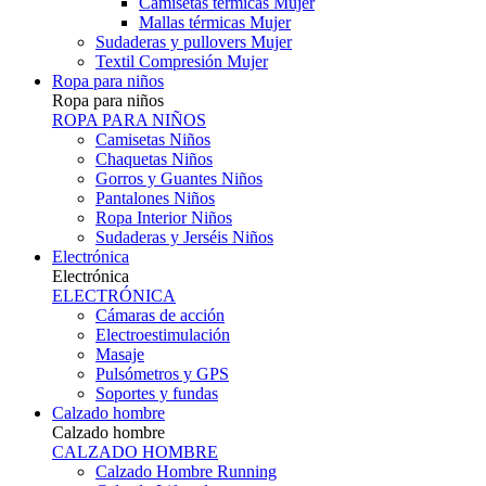
Camisetas térmicas Mujer
Mallas térmicas Mujer
Sudaderas y pullovers Mujer
Textil Compresión Mujer
Ropa para niños
Ropa para niños
ROPA PARA NIÑOS
Camisetas Niños
Chaquetas Niños
Gorros y Guantes Niños
Pantalones Niños
Ropa Interior Niños
Sudaderas y Jerséis Niños
Electrónica
Electrónica
ELECTRÓNICA
Cámaras de acción
Electroestimulación
Masaje
Pulsómetros y GPS
Soportes y fundas
Calzado hombre
Calzado hombre
CALZADO HOMBRE
Calzado Hombre Running