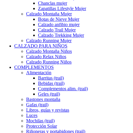
Chanclas mujer
Zapatillas Lifestyle Mujer
Calzado Montaña Mujer
Botas de Nieve Mujer
Calzado anfibio mujer
Calzado Trail Mujer
Calzado Trekking Mujer
Calzado Running Mujer
CALZADO PARA NIÑOS
Calzado Montaña Niños
Calzado Relax Niños
Calzado Running Niños
COMPLEMENTOS
Alimentación
Barritas (trail)
Bebidas (trail)
Complementos alim. (trail)
Geles (trail)
Bastones montaña
Gafas (trail)
Libros, guías y revistas
Luces
Mochilas (trail)
Protección Solar
Riñoneras y portabidones (trail)