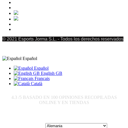
© 2021 Esports Jorma S.L. - Todos los derechos reservados
Español
Español
English GB
Français
Català
4.3
/5 BASADO EN
100
OPINIONES RECOPILADAS
ONLINE Y EN TIENDAS
Enviar a: