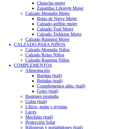
Chanclas mujer
Zapatillas Lifestyle Mujer
Calzado Montaña Mujer
Botas de Nieve Mujer
Calzado anfibio mujer
Calzado Trail Mujer
Calzado Trekking Mujer
Calzado Running Mujer
CALZADO PARA NIÑOS
Calzado Montaña Niños
Calzado Relax Niños
Calzado Running Niños
COMPLEMENTOS
Alimentación
Barritas (trail)
Bebidas (trail)
Complementos alim. (trail)
Geles (trail)
Bastones montaña
Gafas (trail)
Libros, guías y revistas
Luces
Mochilas (trail)
Protección Solar
Riñoneras y portabidones (trail)