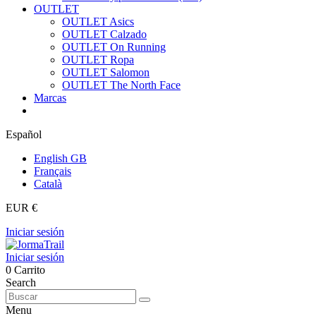
OUTLET
OUTLET Asics
OUTLET Calzado
OUTLET On Running
OUTLET Ropa
OUTLET Salomon
OUTLET The North Face
Marcas
Español
English GB
Français
Català
EUR €
Iniciar sesión
Iniciar sesión
0
Carrito
Search
Menu