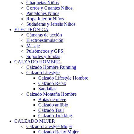
Chaquetas Niños
Gorros y Guantes Niños
Pantalones Niños
Ropa Interior Niños
Sudaderas y Jerséis Niños
ELECTRÓNICA
Cámaras de acción
Electroestimulación
Masaje
Pulsómetros y GPS
Soportes y fundas
CALZADO HOMBRE
Calzado Hombre Running
Calzado Lifestyle
Calzado Lifestyle Hombre
Calzado Relax
Sandalias
Calzado Montaña Hombre
Botas de nieve
Calzado anfibio
Calzado Trail
Calzado Trekking
CALZADO MUJER
Calzado Lifestyle Mujer
Calzado Relax Mujer