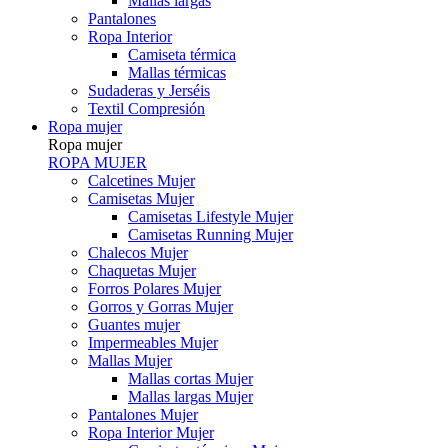
Mallas largas
Pantalones
Ropa Interior
Camiseta térmica
Mallas térmicas
Sudaderas y Jerséis
Textil Compresión
Ropa mujer
Ropa mujer
ROPA MUJER
Calcetines Mujer
Camisetas Mujer
Camisetas Lifestyle Mujer
Camisetas Running Mujer
Chalecos Mujer
Chaquetas Mujer
Forros Polares Mujer
Gorros y Gorras Mujer
Guantes mujer
Impermeables Mujer
Mallas Mujer
Mallas cortas Mujer
Mallas largas Mujer
Pantalones Mujer
Ropa Interior Mujer