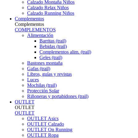
Calzado Montaña Niños
Calzado Relax Niños
Calzado Running Niños
Complementos
Complementos
COMPLEMENTOS
Alimentación
Barritas (trail)
Bebidas (trail)
Complementos alim. (trail)
Geles (trail)
Bastones montaña
Gafas (trail)
Libros, guías y revistas
Luces
Mochilas (trail)
Protección Solar
Riñoneras y portabidones (trail)
OUTLET
OUTLET
OUTLET
OUTLET Asics
OUTLET Calzado
OUTLET On Running
OUTLET Ropa