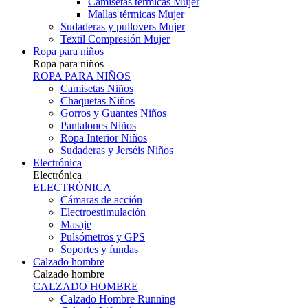
Camisetas térmicas Mujer
Mallas térmicas Mujer
Sudaderas y pullovers Mujer
Textil Compresión Mujer
Ropa para niños
Ropa para niños
ROPA PARA NIÑOS
Camisetas Niños
Chaquetas Niños
Gorros y Guantes Niños
Pantalones Niños
Ropa Interior Niños
Sudaderas y Jerséis Niños
Electrónica
Electrónica
ELECTRÓNICA
Cámaras de acción
Electroestimulación
Masaje
Pulsómetros y GPS
Soportes y fundas
Calzado hombre
Calzado hombre
CALZADO HOMBRE
Calzado Hombre Running