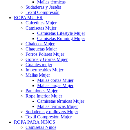
Mallas térmicas
Sudaderas y Jerséis
Textil Compresión
ROPA MUJER
Calcetines Mujer
Camisetas Mujer
Camisetas Lifestyle Mujer
Camisetas Running Mujer
Chalecos Mujer
Chaquetas Mujer
Forros Polares Mujer
Gorros y Gorras Mujer
Guantes mujer
Impermeables Mujer
Mallas Mujer
Mallas cortas Mujer
Mallas largas Mujer
Pantalones Mujer
Ropa Interior Mujer
Camisetas térmicas Mujer
Mallas térmicas Mujer
Sudaderas y pullovers Mujer
Textil Compresión Mujer
ROPA PARA NIÑOS
Camisetas Niños