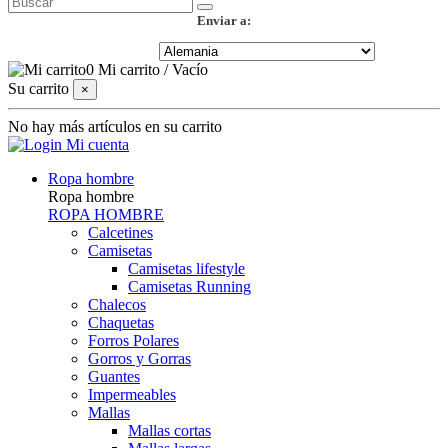
Enviar a:
0
Mi carrito
/
Vacío
Su carrito
×
No hay más artículos en su carrito
Mi cuenta
Ropa hombre
Ropa hombre
ROPA HOMBRE
Calcetines
Camisetas
Camisetas lifestyle
Camisetas Running
Chalecos
Chaquetas
Forros Polares
Gorros y Gorras
Guantes
Impermeables
Mallas
Mallas cortas