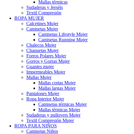
Mallas térmicas
Sudaderas y Jerséis
Textil Compresión
ROPA MUJER
Calcetines Mujer
Camisetas Mujer
Camisetas Lifestyle Mujer
Camisetas Running Mujer
Chalecos Mujer
Chaquetas Mujer
Forros Polares Mujer
Gorros y Gorras Mujer
Guantes mujer
Impermeables Mujer
Mallas Mujer
Mallas cortas Mujer
Mallas largas Mujer
Pantalones Mujer
Ropa Interior Mujer
Camisetas térmicas Mujer
Mallas térmicas Mujer
Sudaderas y pullovers Mujer
Textil Compresión Mujer
ROPA PARA NIÑOS
Camisetas Niños