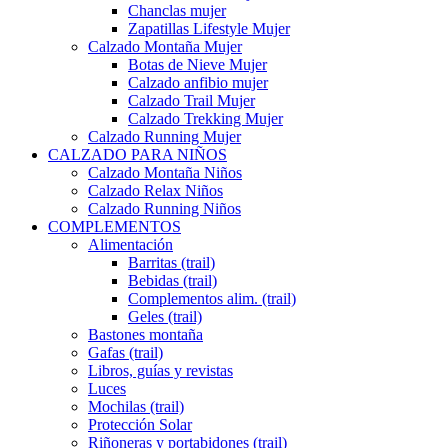
Chanclas mujer
Zapatillas Lifestyle Mujer
Calzado Montaña Mujer
Botas de Nieve Mujer
Calzado anfibio mujer
Calzado Trail Mujer
Calzado Trekking Mujer
Calzado Running Mujer
CALZADO PARA NIÑOS
Calzado Montaña Niños
Calzado Relax Niños
Calzado Running Niños
COMPLEMENTOS
Alimentación
Barritas (trail)
Bebidas (trail)
Complementos alim. (trail)
Geles (trail)
Bastones montaña
Gafas (trail)
Libros, guías y revistas
Luces
Mochilas (trail)
Protección Solar
Riñoneras y portabidones (trail)