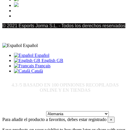
© 2021 Esports Jorma S.L. - Todos los derechos reservados
Español
Español
English GB
Français
Català
4.3
/5 BASADO EN
100
OPINIONES RECOPILADAS
ONLINE Y EN TIENDAS
Enviar a:
Para añadir el producto a favoritos, debes estar registrado
×
Save products on your wishlist to buy them later or share with your