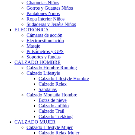
Chaquetas Niños
Gorros y Guantes Niños
Pantalones Niños
Ropa Interior Niños
Sudaderas y Jerséis Niños
ELECTRÓNICA
Cámaras de acción
Electroestimulación
Masaje
Pulsómetros y GPS
Soportes y fundas
CALZADO HOMBRE
Calzado Hombre Running
Calzado Lifestyle
Calzado Lifestyle Hombre
Calzado Relax
Sandalias
Calzado Montaña Hombre
Botas de nieve
Calzado anfibio
Calzado Trail
Calzado Trekking
CALZADO MUJER
Calzado Lifestyle Mujer
Calzado Relax Mujer