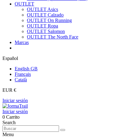
OUTLET
OUTLET Asics
OUTLET Calzado
OUTLET On Running
OUTLET Ropa
OUTLET Salomon
OUTLET The North Face
Marcas
Español
English GB
Français
Català
EUR €
Iniciar sesión
Iniciar sesión
0
Carrito
Search
Menu