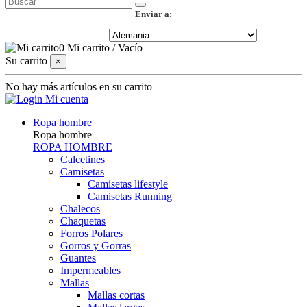
Enviar a:
0
Mi carrito
/
Vacío
Su carrito
×
No hay más artículos en su carrito
Mi cuenta
Ropa hombre
Ropa hombre
ROPA HOMBRE
Calcetines
Camisetas
Camisetas lifestyle
Camisetas Running
Chalecos
Chaquetas
Forros Polares
Gorros y Gorras
Guantes
Impermeables
Mallas
Mallas cortas