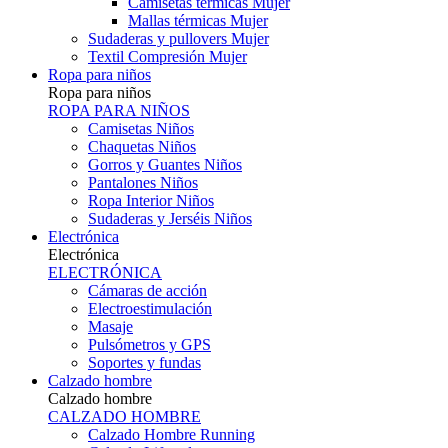
Camisetas térmicas Mujer
Mallas térmicas Mujer
Sudaderas y pullovers Mujer
Textil Compresión Mujer
Ropa para niños
Ropa para niños
ROPA PARA NIÑOS
Camisetas Niños
Chaquetas Niños
Gorros y Guantes Niños
Pantalones Niños
Ropa Interior Niños
Sudaderas y Jerséis Niños
Electrónica
Electrónica
ELECTRÓNICA
Cámaras de acción
Electroestimulación
Masaje
Pulsómetros y GPS
Soportes y fundas
Calzado hombre
Calzado hombre
CALZADO HOMBRE
Calzado Hombre Running