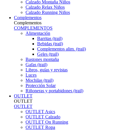
Calzado Montaña Niños
Calzado Relax Niños
Calzado Running Niños
Complementos
Complementos
COMPLEMENTOS
Alimentación
Barritas (trail)
Bebidas (trail)
Complementos alim. (trail)
Geles (trail)
Bastones montaña
Gafas (trail)
Libros, guías y revistas
Luces
Mochilas (trail)
Protección Solar
Riñoneras y portabidones (trail)
OUTLET
OUTLET
OUTLET
OUTLET Asics
OUTLET Calzado
OUTLET On Running
OUTLET Ropa