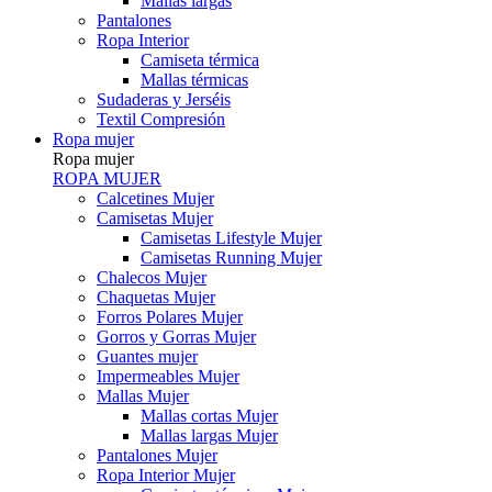
Mallas largas
Pantalones
Ropa Interior
Camiseta térmica
Mallas térmicas
Sudaderas y Jerséis
Textil Compresión
Ropa mujer
Ropa mujer
ROPA MUJER
Calcetines Mujer
Camisetas Mujer
Camisetas Lifestyle Mujer
Camisetas Running Mujer
Chalecos Mujer
Chaquetas Mujer
Forros Polares Mujer
Gorros y Gorras Mujer
Guantes mujer
Impermeables Mujer
Mallas Mujer
Mallas cortas Mujer
Mallas largas Mujer
Pantalones Mujer
Ropa Interior Mujer