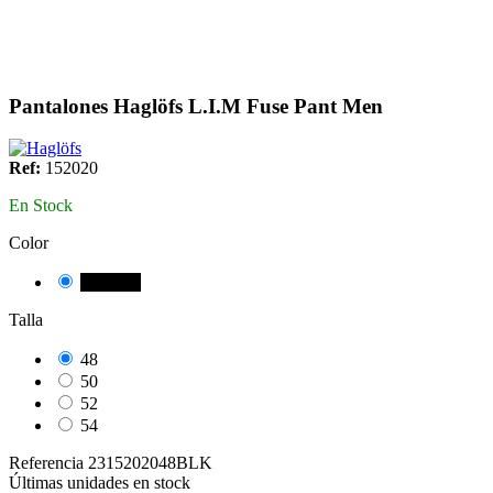
Pantalones Haglöfs L.I.M Fuse Pant Men
Ref:
152020
En Stock
Color
NEGRE
Talla
48
50
52
54
Referencia
2315202048BLK
Últimas unidades en stock