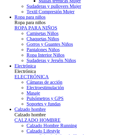
Mallas térmicas Mujer
Sudaderas y pullovers Mujer
Textil Compresión Mujer
Ropa para niños
Ropa para niños
ROPA PARA NIÑOS
Camisetas Niños
Chaquetas Niños
Gorros y Guantes Niños
Pantalones Niños
Ropa Interior Niños
Sudaderas y Jerséis Niños
Electrónica
Electrónica
ELECTRÓNICA
Cámaras de acción
Electroestimulación
Masaje
Pulsómetros y GPS
Soportes y fundas
Calzado hombre
Calzado hombre
CALZADO HOMBRE
Calzado Hombre Running
Calzado Lifestyle