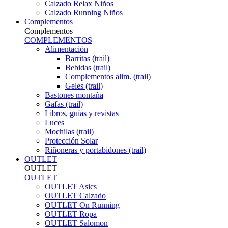
Calzado Relax Niños
Calzado Running Niños
Complementos
Complementos
COMPLEMENTOS
Alimentación
Barritas (trail)
Bebidas (trail)
Complementos alim. (trail)
Geles (trail)
Bastones montaña
Gafas (trail)
Libros, guías y revistas
Luces
Mochilas (trail)
Protección Solar
Riñoneras y portabidones (trail)
OUTLET
OUTLET
OUTLET
OUTLET Asics
OUTLET Calzado
OUTLET On Running
OUTLET Ropa
OUTLET Salomon