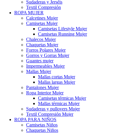
Sudaderas y Jerséis
Textil Compresión
ROPA MUJER
Calcetines Mujer
Camisetas Mujer
Camisetas Lifestyle Mujer
Camisetas Running Mujer
Chalecos Mujer
Chaquetas Mujer
Forros Polares Mujer
Gorros y Gorras Mujer
Guantes mujer
Impermeables Mujer
Mallas Mujer
Mallas cortas Mujer
Mallas largas Mujer
Pantalones Mujer
Ropa Interior Mujer
Camisetas térmicas Mujer
Mallas térmicas Mujer
Sudaderas y pullovers Mujer
Textil Compresión Mujer
ROPA PARA NIÑOS
Camisetas Niños
Chaquetas Niños