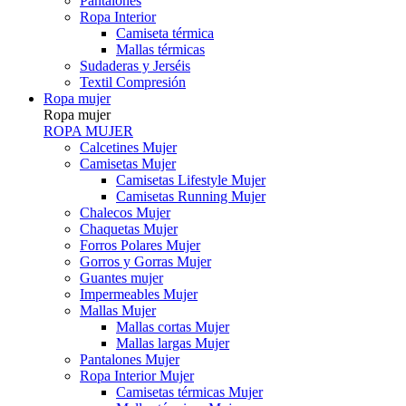
Pantalones
Ropa Interior
Camiseta térmica
Mallas térmicas
Sudaderas y Jerséis
Textil Compresión
Ropa mujer
Ropa mujer
ROPA MUJER
Calcetines Mujer
Camisetas Mujer
Camisetas Lifestyle Mujer
Camisetas Running Mujer
Chalecos Mujer
Chaquetas Mujer
Forros Polares Mujer
Gorros y Gorras Mujer
Guantes mujer
Impermeables Mujer
Mallas Mujer
Mallas cortas Mujer
Mallas largas Mujer
Pantalones Mujer
Ropa Interior Mujer
Camisetas térmicas Mujer